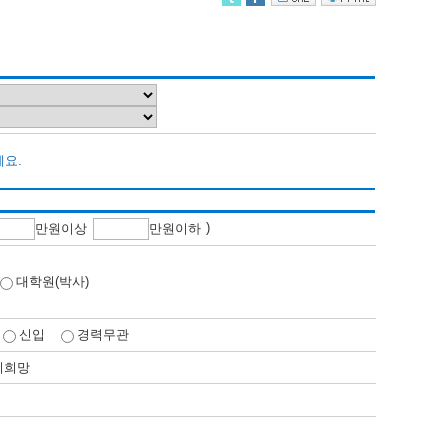
세요.
)
만
원이상
만
원이하
대학원(박사)
신입
경력무관
비희망