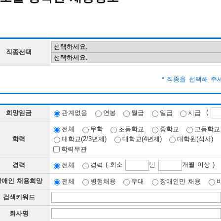
직종선택
* 직종을 선택해 주
(
희망임금
관계없음
연봉
월급
일급
시급
전체
무학
초등학교
중학교
고등학교
학력
대학교(2/3년제)
대학교(4년제)
대학원(석사)
학력무관
( 최소
년
개월 이상 )
경력
전체
경력
장애인 채용희망
전체
병행채용
우대
장애인만 채용
검색키워드
회사명