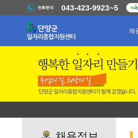
043-423-9923~5
전화문의
채
채용정보