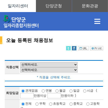
≡
오늘 등록된 채용정보
채
인
직
취
센
용
재
업
업
터
직종선택
채
* 직종을 선택해 주세요.
정
정
훈
도
안
(
관계없음
연봉
월급
일급
시급
희망임금
)
만
원이상
만
원이하
용
전체
무학
초등학교
중학교
고등학