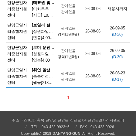
채
[매표원 및 복권 판매원]
단양군일자
관계없음
26-08-06
채용시까지
리종합지원
[이화목욕탕찜질방] 이화파크텔 카운터 직원 모집
용
관계없음
센터
[시급]
10,320원
|
충청북도 단양군 단양읍 도전2로 12
정
[보일러 설치 및 정비원]
단양군일자
26-09-05
관계없음
26-08-06
리종합지원
[성원파일주식회사]공장 보일러기사 채용 (에너지자격 우대 / 정규직)
보
(D-30)
경력(1년0월)
센터
[연봉]
4,000만원
|
충청북도 단양군 매포읍 단양산업단지2로 47
오
[로더 운전원(페이로더 운전원)]
단양군일자
26-09-05
관계없음
늘
26-08-06
리종합지원
[성원파일 주식회사] 로더기사 운전원 채용(자격증소지자/ 정규직)
(D-30)
경력(1년0월)
센터
[연봉]
4,000만원
|
충청북도 단양군 매포읍 단양산업단지2로 47
마
[취업 알선원]
단양군일자
감
26-08-23
관계없음
26-08-06
리종합지원
[충북여성새로일하기지원본부] 직원채용(단양)
(D-17)
관계없음
되
센터
[월급]
218만원
|
충청북도 단양군 단양읍 별곡12길 5
는
1
채
용
정
주소 : (27013) 충북 단양군 단양읍 상진로 84 단양군일자리지원센터
TEL : 043-423-9923~5
FAX : 043-423-9926
보
Copyright(c)
2018 DANYANG-GUN
. All Right Reserved.