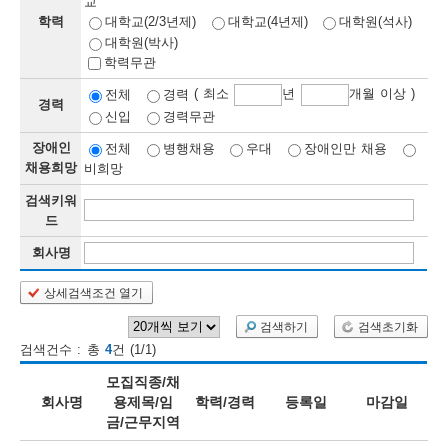
교
학력
대학교(2/3년제)
대학교(4년제)
대학원(석사)
보
보
련
우
내
대학원(박사)
학력무관
정
( 최소
년
개월 이상 )
전체
경력
경력
신입
경력무관
정
미
장애인
전체
병행채용
우대
장애인만 채용
채용희망
비희망
검색키워
보
드
보
회사명
상세검색조건 열기
오
늘
검색하기
검색초기화
검색건수 : 총
4
건 (1/1)
등
모집직종/채
록
회사명
용제목/임
학력/경력
등록일
마감일
금/근무지역
된