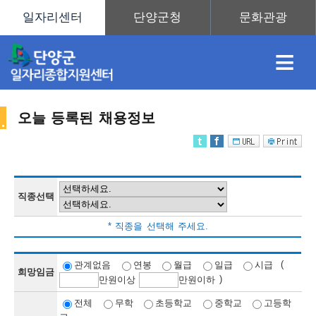
≡
오늘 등록된 채용정보
채
인
직
취
센
용
재
업
업
터
직종선택
채
* 직종을 선택해 주세요.
정
정
훈
도
안
(
관계없음
연봉
월급
일급
시급
희망임금
)
만
원이상
만
원이하
용
전체
무학
초등학교
중학교
고등학