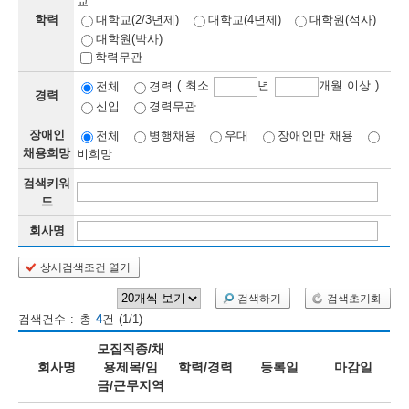
교
학력
대학교(2/3년제)
대학교(4년제)
대학원(석사)
보
보
련
우
내
대학원(박사)
학력무관
정
( 최소
년
개월 이상 )
전체
경력
경력
신입
경력무관
정
미
장애인
전체
병행채용
우대
장애인만 채용
채용희망
비희망
검색키워
보
드
보
회사명
상세검색조건 열기
오
늘
검색하기
검색초기화
검색건수 : 총
4
건 (1/1)
등
모집직종/채
록
회사명
용제목/임
학력/경력
등록일
마감일
금/근무지역
된