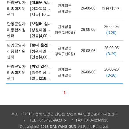
채
[매표원 및 복권 판매원]
단양군일자
관계없음
26-08-06
채용시까지
리종합지원
[이화목욕탕찜질방] 이화파크텔 카운터 직원 모집
용
관계없음
센터
[시급]
10,320원
|
충청북도 단양군 단양읍 도전2로 12
정
[보일러 설치 및 정비원]
단양군일자
26-09-05
관계없음
26-08-06
리종합지원
[성원파일주식회사]공장 보일러기사 채용 (에너지자격 우대 / 정규직)
보
(D-29)
경력(1년0월)
센터
[연봉]
4,000만원
|
충청북도 단양군 매포읍 단양산업단지2로 47
오
[로더 운전원(페이로더 운전원)]
단양군일자
26-09-05
관계없음
늘
26-08-06
리종합지원
[성원파일 주식회사] 로더기사 운전원 채용(자격증소지자/ 정규직)
(D-29)
경력(1년0월)
센터
[연봉]
4,000만원
|
충청북도 단양군 매포읍 단양산업단지2로 47
마
[취업 알선원]
단양군일자
감
26-08-23
관계없음
26-08-06
리종합지원
[충북여성새로일하기지원본부] 직원채용(단양)
(D-16)
관계없음
되
센터
[월급]
218만원
|
충청북도 단양군 단양읍 별곡12길 5
는
1
채
용
정
주소 : (27013) 충북 단양군 단양읍 상진로 84 단양군일자리지원센터
TEL : 043-423-9923~5
FAX : 043-423-9926
보
Copyright(c)
2018 DANYANG-GUN
. All Right Reserved.