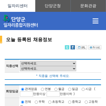
≡
오늘 등록된 채용정보
채
인
직
취
센
용
재
업
업
터
직종선택
채
* 직종을 선택해 주세요.
정
정
훈
도
안
(
관계없음
연봉
월급
일급
시급
희망임금
)
만
원이상
만
원이하
용
전체
무학
초등학교
중학교
고등학