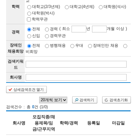
교
학력
대학교(2/3년제)
대학교(4년제)
대학원(석사)
보
보
련
우
내
대학원(박사)
학력무관
정
( 최소
년
개월 이상 )
전체
경력
경력
신입
경력무관
정
미
장애인
전체
병행채용
우대
장애인만 채용
채용희망
비희망
검색키워
보
드
보
회사명
상세검색조건 열기
오
늘
검색하기
검색초기화
검색건수 : 총
0
건 (1/0)
등
모집직종/채
록
회사명
용제목/임
학력/경력
등록일
마감일
금/근무지역
된