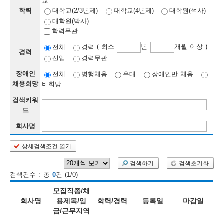
교
학력
대학교(2/3년제)
대학교(4년제)
대학원(석사)
보
보
련
우
내
대학원(박사)
학력무관
정
( 최소
년
개월 이상 )
전체
경력
경력
신입
경력무관
정
미
장애인
전체
병행채용
우대
장애인만 채용
채용희망
비희망
검색키워
보
드
보
회사명
상세검색조건 열기
오
늘
검색하기
검색초기화
검색건수 : 총
0
건 (1/0)
등
모집직종/채
록
회사명
용제목/임
학력/경력
등록일
마감일
금/근무지역
된