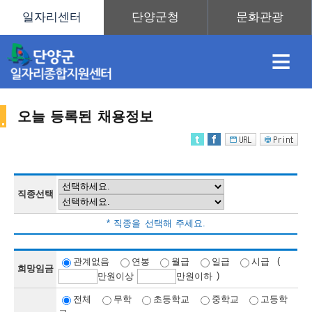
≡
오늘 등록된 채용정보
채
인
직
취
센
용
재
업
업
터
직종선택
채
* 직종을 선택해 주세요.
정
정
훈
도
안
(
관계없음
연봉
월급
일급
시급
희망임금
)
만
원이상
만
원이하
용
전체
무학
초등학교
중학교
고등학