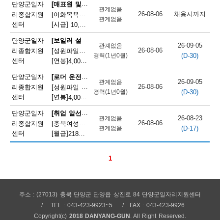
채
[매표원 및 복권 판매원]
단양군일자
관계없음
26-08-06
채용시까지
리종합지원
[이화목욕탕찜질방] 이화파크텔 카운터 직원 모집
용
관계없음
센터
[시급]
10,320원
|
충청북도 단양군 단양읍 도전2로 12
정
[보일러 설치 및 정비원]
단양군일자
26-09-05
관계없음
26-08-06
리종합지원
[성원파일주식회사]공장 보일러기사 채용 (에너지자격 우대 / 정규직)
보
(D-30)
경력(1년0월)
센터
[연봉]
4,000만원
|
충청북도 단양군 매포읍 단양산업단지2로 47
오
[로더 운전원(페이로더 운전원)]
단양군일자
26-09-05
관계없음
늘
26-08-06
리종합지원
[성원파일 주식회사] 로더기사 운전원 채용(자격증소지자/ 정규직)
(D-30)
경력(1년0월)
센터
[연봉]
4,000만원
|
충청북도 단양군 매포읍 단양산업단지2로 47
마
[취업 알선원]
단양군일자
감
26-08-23
관계없음
26-08-06
리종합지원
[충북여성새로일하기지원본부] 직원채용(단양)
(D-17)
관계없음
되
센터
[월급]
218만원
|
충청북도 단양군 단양읍 별곡12길 5
는
1
채
용
정
주소 : (27013) 충북 단양군 단양읍 상진로 84 단양군일자리지원센터
TEL : 043-423-9923~5
FAX : 043-423-9926
보
Copyright(c)
2018 DANYANG-GUN
. All Right Reserved.