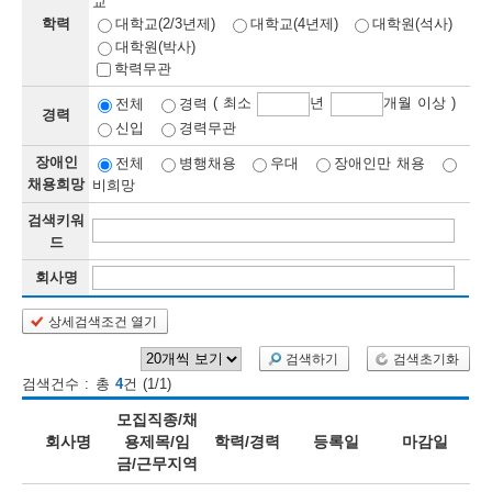
교
학력
대학교(2/3년제)
대학교(4년제)
대학원(석사)
보
보
련
우
내
대학원(박사)
학력무관
정
( 최소
년
개월 이상 )
전체
경력
경력
신입
경력무관
정
미
장애인
전체
병행채용
우대
장애인만 채용
채용희망
비희망
검색키워
보
드
보
회사명
상세검색조건 열기
오
늘
검색하기
검색초기화
검색건수 : 총
4
건 (1/1)
등
모집직종/채
록
회사명
용제목/임
학력/경력
등록일
마감일
금/근무지역
된