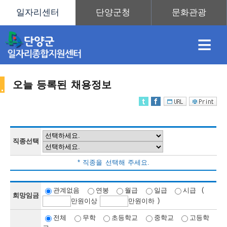
≡
오늘 등록된 채용정보
채
인
직
취
센
용
재
업
업
터
직종선택
채
* 직종을 선택해 주세요.
정
정
훈
도
안
(
관계없음
연봉
월급
일급
시급
희망임금
)
만
원이상
만
원이하
용
전체
무학
초등학교
중학교
고등학