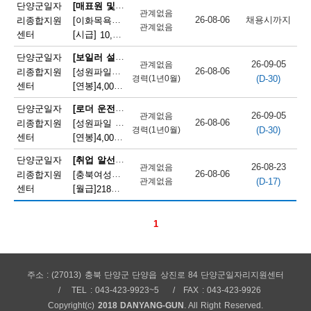
채
[매표원 및 복권 판매원]
단양군일자
관계없음
26-08-06
채용시까지
리종합지원
[이화목욕탕찜질방] 이화파크텔 카운터 직원 모집
용
관계없음
센터
[시급]
10,320원
|
충청북도 단양군 단양읍 도전2로 12
정
[보일러 설치 및 정비원]
단양군일자
26-09-05
관계없음
26-08-06
리종합지원
[성원파일주식회사]공장 보일러기사 채용 (에너지자격 우대 / 정규직)
보
(D-30)
경력(1년0월)
센터
[연봉]
4,000만원
|
충청북도 단양군 매포읍 단양산업단지2로 47
오
[로더 운전원(페이로더 운전원)]
단양군일자
26-09-05
관계없음
늘
26-08-06
리종합지원
[성원파일 주식회사] 로더기사 운전원 채용(자격증소지자/ 정규직)
(D-30)
경력(1년0월)
센터
[연봉]
4,000만원
|
충청북도 단양군 매포읍 단양산업단지2로 47
마
[취업 알선원]
단양군일자
감
26-08-23
관계없음
26-08-06
리종합지원
[충북여성새로일하기지원본부] 직원채용(단양)
(D-17)
관계없음
되
센터
[월급]
218만원
|
충청북도 단양군 단양읍 별곡12길 5
는
1
채
용
정
주소 : (27013) 충북 단양군 단양읍 상진로 84 단양군일자리지원센터
TEL : 043-423-9923~5
FAX : 043-423-9926
보
Copyright(c)
2018 DANYANG-GUN
. All Right Reserved.