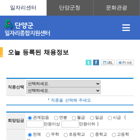
≡
오늘 등록된 채용정보
채
인
직
취
센
용
재
업
업
터
직종선택
채
* 직종을 선택해 주세요.
정
정
훈
도
안
(
관계없음
연봉
월급
일급
시급
희망임금
)
만
원이상
만
원이하
용
전체
무학
초등학교
중학교
고등학