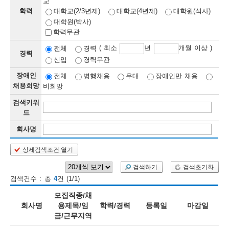
교
학력
대학교(2/3년제)
대학교(4년제)
대학원(석사)
보
보
련
우
내
대학원(박사)
학력무관
정
( 최소
년
개월 이상 )
전체
경력
경력
신입
경력무관
정
미
장애인
전체
병행채용
우대
장애인만 채용
채용희망
비희망
검색키워
보
드
보
회사명
상세검색조건 열기
오
늘
검색하기
검색초기화
검색건수 : 총
4
건 (1/1)
등
모집직종/채
록
회사명
용제목/임
학력/경력
등록일
마감일
금/근무지역
된