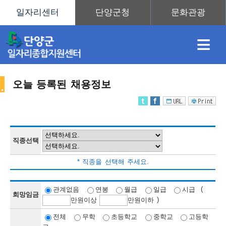
≡
오늘 등록된 채용정보
채
인
직
취
센
용
재
업
업
터
직종선택
채
* 직종을 선택해 주세요.
정
정
훈
도
안
(
관계없음
연봉
월급
일급
시급
희망임금
)
만
원이상
만
원이하
용
전체
무학
초등학교
중학교
고등학