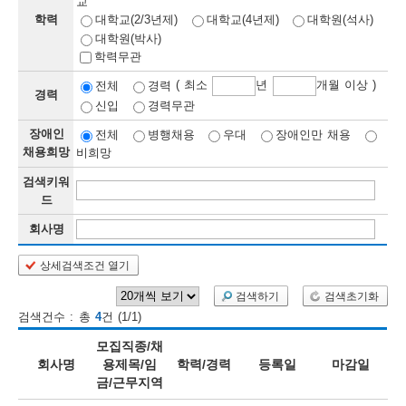
교
학력
대학교(2/3년제)
대학교(4년제)
대학원(석사)
보
보
련
우
내
대학원(박사)
학력무관
정
( 최소
년
개월 이상 )
전체
경력
경력
신입
경력무관
정
미
장애인
전체
병행채용
우대
장애인만 채용
채용희망
비희망
검색키워
보
드
보
회사명
상세검색조건 열기
오
늘
검색하기
검색초기화
검색건수 : 총
4
건 (1/1)
등
모집직종/채
록
회사명
용제목/임
학력/경력
등록일
마감일
금/근무지역
된