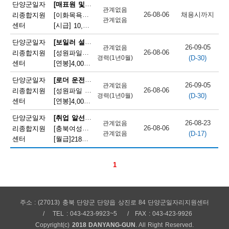
채
[매표원 및 복권 판매원]
단양군일자
관계없음
26-08-06
채용시까지
리종합지원
[이화목욕탕찜질방] 이화파크텔 카운터 직원 모집
용
관계없음
센터
[시급]
10,320원
|
충청북도 단양군 단양읍 도전2로 12
정
[보일러 설치 및 정비원]
단양군일자
26-09-05
관계없음
26-08-06
리종합지원
[성원파일주식회사]공장 보일러기사 채용 (에너지자격 우대 / 정규직)
보
(D-30)
경력(1년0월)
센터
[연봉]
4,000만원
|
충청북도 단양군 매포읍 단양산업단지2로 47
오
[로더 운전원(페이로더 운전원)]
단양군일자
26-09-05
관계없음
늘
26-08-06
리종합지원
[성원파일 주식회사] 로더기사 운전원 채용(자격증소지자/ 정규직)
(D-30)
경력(1년0월)
센터
[연봉]
4,000만원
|
충청북도 단양군 매포읍 단양산업단지2로 47
마
[취업 알선원]
단양군일자
감
26-08-23
관계없음
26-08-06
리종합지원
[충북여성새로일하기지원본부] 직원채용(단양)
(D-17)
관계없음
되
센터
[월급]
218만원
|
충청북도 단양군 단양읍 별곡12길 5
는
1
채
용
정
주소 : (27013) 충북 단양군 단양읍 상진로 84 단양군일자리지원센터
TEL : 043-423-9923~5
FAX : 043-423-9926
보
Copyright(c)
2018 DANYANG-GUN
. All Right Reserved.