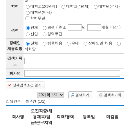
교
학력
대학교(2/3년제)
대학교(4년제)
대학원(석사)
보
보
련
우
내
대학원(박사)
학력무관
정
( 최소
년
개월 이상 )
전체
경력
경력
신입
경력무관
정
미
장애인
전체
병행채용
우대
장애인만 채용
채용희망
비희망
검색키워
보
드
보
회사명
상세검색조건 열기
오
늘
검색하기
검색초기화
검색건수 : 총
4
건 (1/1)
등
모집직종/채
록
회사명
용제목/임
학력/경력
등록일
마감일
금/근무지역
된