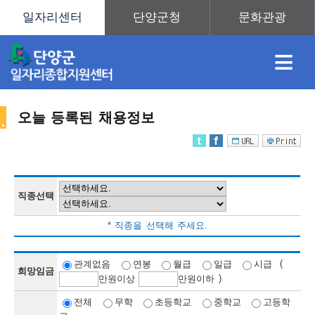
≡
오늘 등록된 채용정보
채
인
직
취
센
용
재
업
업
터
직종선택
채
* 직종을 선택해 주세요.
정
정
훈
도
안
(
관계없음
연봉
월급
일급
시급
희망임금
)
만
원이상
만
원이하
용
전체
무학
초등학교
중학교
고등학