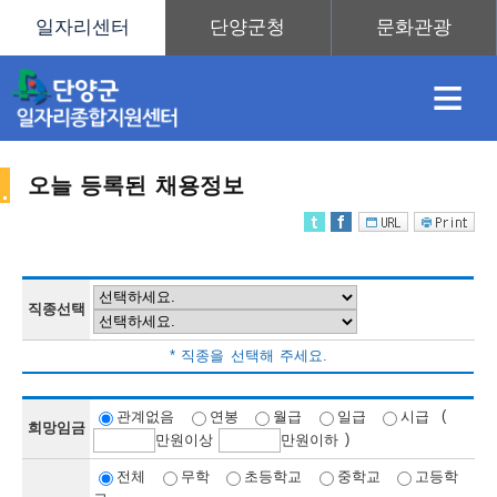
≡
오늘 등록된 채용정보
채
인
직
취
센
용
재
업
업
터
직종선택
채
* 직종을 선택해 주세요.
정
정
훈
도
안
(
관계없음
연봉
월급
일급
시급
희망임금
)
만
원이상
만
원이하
용
전체
무학
초등학교
중학교
고등학