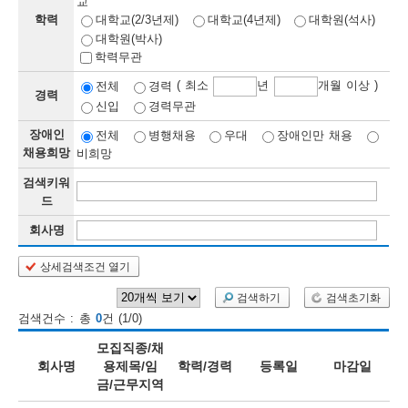
교
학력
대학교(2/3년제)
대학교(4년제)
대학원(석사)
보
보
련
우
내
대학원(박사)
학력무관
정
( 최소
년
개월 이상 )
전체
경력
경력
신입
경력무관
정
미
장애인
전체
병행채용
우대
장애인만 채용
채용희망
비희망
검색키워
보
드
보
회사명
상세검색조건 열기
오
늘
검색하기
검색초기화
검색건수 : 총
0
건 (1/0)
등
모집직종/채
록
회사명
용제목/임
학력/경력
등록일
마감일
금/근무지역
된