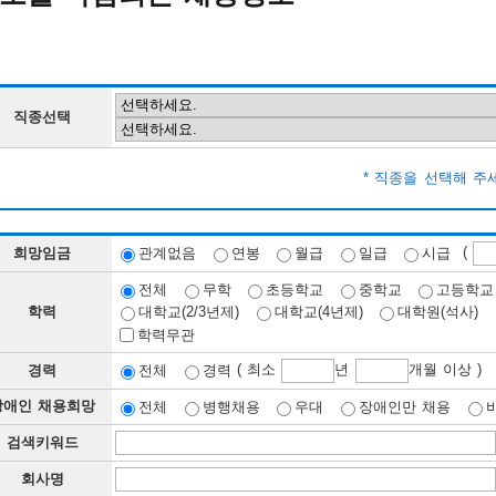
직종선택
* 직종을 선택해 주
(
희망임금
관계없음
연봉
월급
일급
시급
전체
무학
초등학교
중학교
고등학교
학력
대학교(2/3년제)
대학교(4년제)
대학원(석사)
학력무관
( 최소
년
개월 이상 )
경력
전체
경력
장애인 채용희망
전체
병행채용
우대
장애인만 채용
검색키워드
회사명