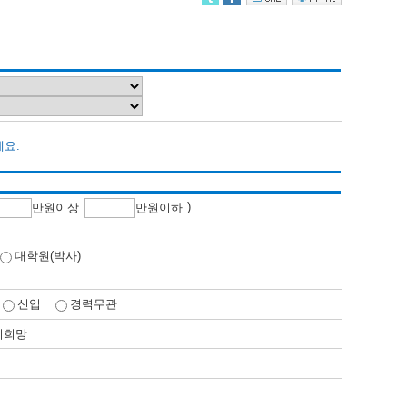
세요.
)
만
원이상
만
원이하
대학원(박사)
신입
경력무관
비희망