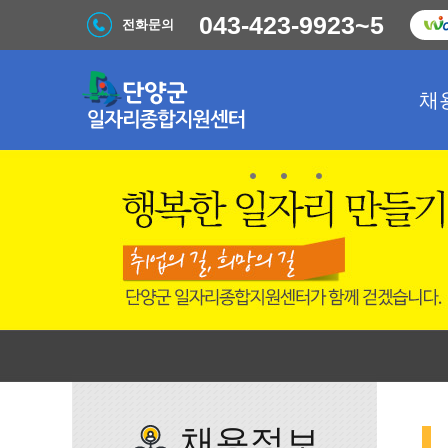
043-423-9923~5
전화문의
채
채용정보