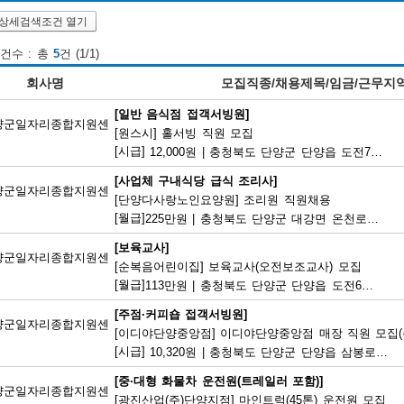
상세검색조건 열기
건수 : 총
5
건 (1/1)
회사명
모집직종/채용제목/임금/근무지
[일반 음식점 접객서빙원]
양군일자리종합지원센
[원스시] 홀서빙 직원 모집
[시급]
12,000원
|
충청북도 단양군 단양읍 도전7길 35
[사업체 구내식당 급식 조리사]
양군일자리종합지원센
[단양다사랑노인요양원] 조리원 직원채용
[월급]
225만원
|
충청북도 단양군 대강면 온천로 197
[보육교사]
양군일자리종합지원센
[순복음어린이집] 보육교사(오전보조교사) 모집
[월급]
113만원
|
충청북도 단양군 단양읍 도전6길 8
[주점·커피숍 접객서빙원]
양군일자리종합지원센
[이디야단양중앙점] 이디야단양중앙점 매장 직원 모집(
[시급]
10,320원
|
충청북도 단양군 단양읍 삼봉로 292-1
[중·대형 화물차 운전원(트레일러 포함)]
양군일자리종합지원센
[광진산업(주)단양지점] 마인트럭(45톤) 운전원 모집