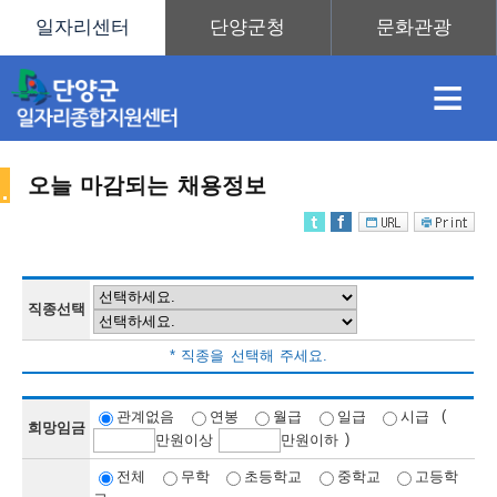
≡
오늘 마감되는 채용정보
채
인
직
취
센
용
재
업
업
터
직종선택
채
* 직종을 선택해 주세요.
정
정
훈
도
안
(
관계없음
연봉
월급
일급
시급
희망임금
)
만
원이상
만
원이하
용
전체
무학
초등학교
중학교
고등학