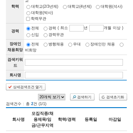
교
학력
대학교(2/3년제)
대학교(4년제)
대학원(석사)
보
보
련
우
내
대학원(박사)
학력무관
정
( 최소
년
개월 이상 )
전체
경력
경력
신입
경력무관
정
미
장애인
전체
병행채용
우대
장애인만 채용
채용희망
비희망
검색키워
보
드
보
회사명
상세검색조건 열기
오
늘
검색하기
검색초기화
검색건수 : 총
2
건 (1/1)
등
모집직종/채
록
회사명
용제목/임
학력/경력
등록일
마감일
금/근무지역
된