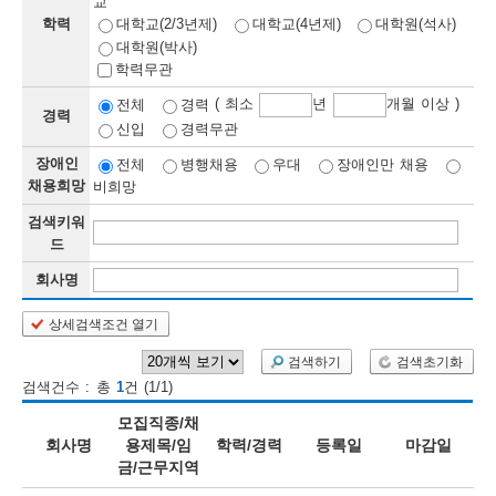
교
학력
대학교(2/3년제)
대학교(4년제)
대학원(석사)
보
보
련
우
내
대학원(박사)
학력무관
정
( 최소
년
개월 이상 )
전체
경력
경력
신입
경력무관
정
미
장애인
전체
병행채용
우대
장애인만 채용
채용희망
비희망
검색키워
보
드
보
회사명
상세검색조건 열기
오
늘
검색하기
검색초기화
검색건수 : 총
1
건 (1/1)
등
모집직종/채
록
회사명
용제목/임
학력/경력
등록일
마감일
금/근무지역
된