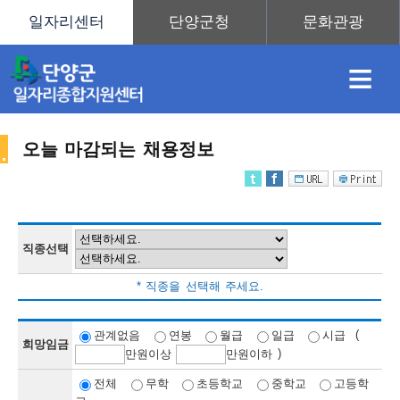
≡
오늘 마감되는 채용정보
채
인
직
취
센
용
재
업
업
터
직종선택
채
* 직종을 선택해 주세요.
정
정
훈
도
안
(
관계없음
연봉
월급
일급
시급
희망임금
)
만
원이상
만
원이하
용
전체
무학
초등학교
중학교
고등학