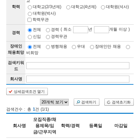
교
학력
대학교(2/3년제)
대학교(4년제)
대학원(석사)
보
보
련
우
내
대학원(박사)
학력무관
정
( 최소
년
개월 이상 )
전체
경력
경력
신입
경력무관
정
미
장애인
전체
병행채용
우대
장애인만 채용
채용희망
비희망
검색키워
보
드
보
회사명
상세검색조건 열기
오
늘
검색하기
검색초기화
검색건수 : 총
1
건 (1/1)
등
모집직종/채
록
회사명
용제목/임
학력/경력
등록일
마감일
금/근무지역
된