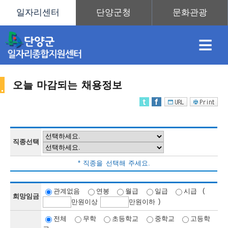
≡
오늘 마감되는 채용정보
채
인
직
취
센
용
재
업
업
터
직종선택
채
* 직종을 선택해 주세요.
정
정
훈
도
안
(
관계없음
연봉
월급
일급
시급
희망임금
)
만
원이상
만
원이하
용
전체
무학
초등학교
중학교
고등학