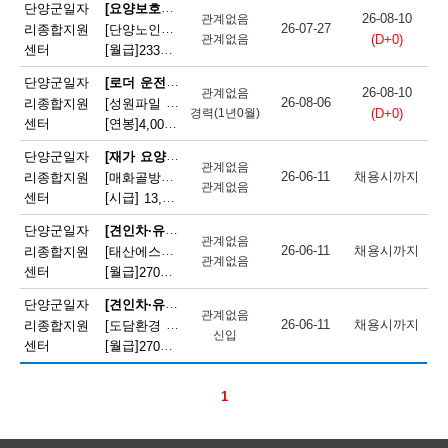
채
[요양보호사(노인요양사)]
단양군일자
26-08-10
관계없음
26-07-27
리종합지원
[단양노인전문요양원] 직원 채용 재공고(요양보호사)
(D+0)
용
관계없음
센터
[월급]
233만원
|
충청북도 단양군 단양읍 상진1길 37
정
[로더 운전원(페이로더 운전원)]
단양군일자
26-08-10
관계없음
26-08-06
리종합지원
[성원파일 주식회사] 로더기사 운전원 채용(자격증소지자/ 정규직)
보
(D+0)
경력(1년0월)
센터
[연봉]
4,000만원
|
충청북도 단양군 매포읍 단양산업단지2로 47
오
[재가 요양보호사]
단양군일자
관계없음
늘
26-06-11
채용시까지
리종합지원
[매화골방문요양센터] 재가요양보호사 모집
관계없음
센터
[시급]
13,400원
|
충청북도 단양군 단양읍 상진로 84
마
[견인차·유조차·구난차·청소차 등 특수차 운전원]
단양군일자
감
관계없음
26-06-11
채용시까지
리종합지원
[태산에스디엠] 노면청소차 운전원 모집
관계없음
되
센터
[월급]
270만원
|
충청북도 단양군 단양읍 상진로 84
는
[견인차·유조차·구난차·청소차 등 특수차 운전원]
단양군일자
관계없음
26-06-11
채용시까지
리종합지원
[도담환경 주식회사] 정화조 청소차량(버큠로리) 운전 및 작업원 모집
채
신입
센터
[월급]
270만원
|
충청북도 단양군 단양읍 상진로 84
용
정
1
보