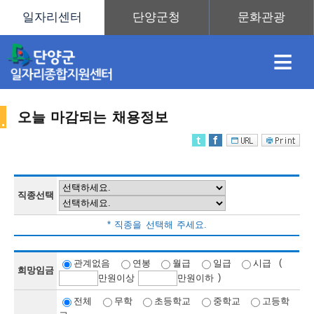
≡
오늘 마감되는 채용정보
채
인
직
취
센
용
재
업
업
터
직종선택
채
* 직종을 선택해 주세요.
정
정
훈
도
안
(
관계없음
연봉
월급
일급
시급
희망임금
)
만
원이상
만
원이하
용
전체
무학
초등학교
중학교
고등학