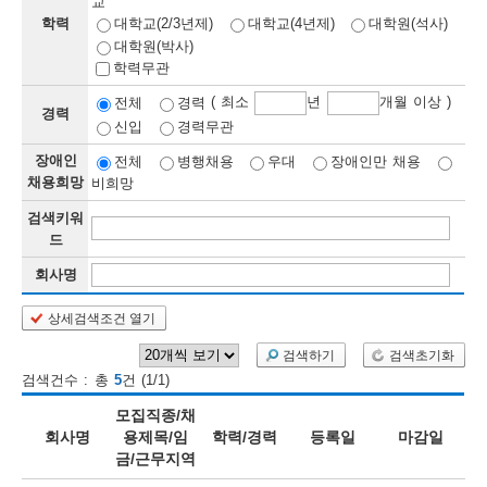
교
학력
대학교(2/3년제)
대학교(4년제)
대학원(석사)
보
보
련
우
내
대학원(박사)
학력무관
정
( 최소
년
개월 이상 )
전체
경력
경력
신입
경력무관
정
미
장애인
전체
병행채용
우대
장애인만 채용
채용희망
비희망
검색키워
보
드
보
회사명
상세검색조건 열기
오
늘
검색하기
검색초기화
검색건수 : 총
5
건 (1/1)
등
모집직종/채
록
회사명
용제목/임
학력/경력
등록일
마감일
금/근무지역
된