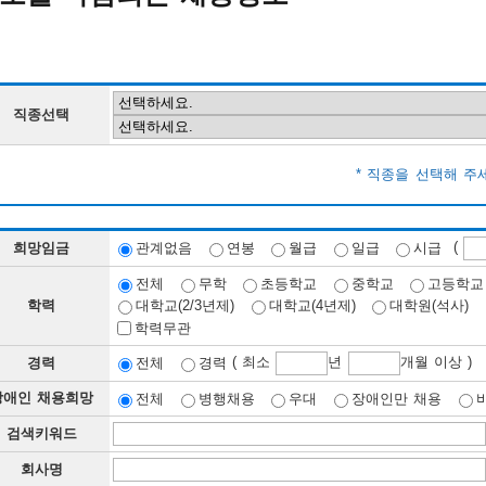
직종선택
* 직종을 선택해 주
(
희망임금
관계없음
연봉
월급
일급
시급
전체
무학
초등학교
중학교
고등학교
학력
대학교(2/3년제)
대학교(4년제)
대학원(석사)
학력무관
( 최소
년
개월 이상 )
경력
전체
경력
장애인 채용희망
전체
병행채용
우대
장애인만 채용
검색키워드
회사명