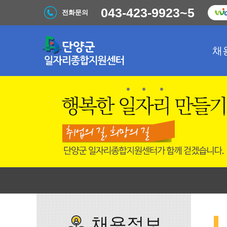
043-423-9923~5
전화문의
채
채용정보