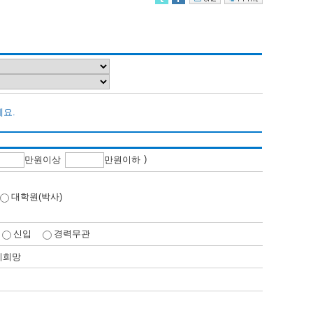
세요.
)
만
원이상
만
원이하
대학원(박사)
신입
경력무관
비희망