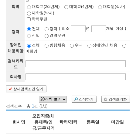
교
학력
대학교(2/3년제)
대학교(4년제)
대학원(석사)
보
보
련
우
내
대학원(박사)
학력무관
정
( 최소
년
개월 이상 )
전체
경력
경력
신입
경력무관
정
미
장애인
전체
병행채용
우대
장애인만 채용
채용희망
비희망
검색키워
보
드
보
회사명
상세검색조건 열기
오
늘
검색하기
검색초기화
검색건수 : 총
1
건 (1/1)
등
모집직종/채
록
회사명
용제목/임
학력/경력
등록일
마감일
금/근무지역
된