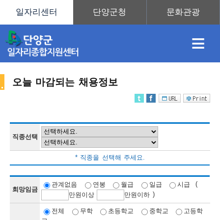
≡
오늘 마감되는 채용정보
채
인
직
취
센
용
재
업
업
터
직종선택
채
* 직종을 선택해 주세요.
정
정
훈
도
안
(
관계없음
연봉
월급
일급
시급
희망임금
)
만
원이상
만
원이하
용
전체
무학
초등학교
중학교
고등학