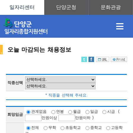
≡
오늘 마감되는 채용정보
채
인
직
취
센
용
재
업
업
터
직종선택
채
* 직종을 선택해 주세요.
정
정
훈
도
안
(
관계없음
연봉
월급
일급
시급
희망임금
)
만
원이상
만
원이하
용
전체
무학
초등학교
중학교
고등학