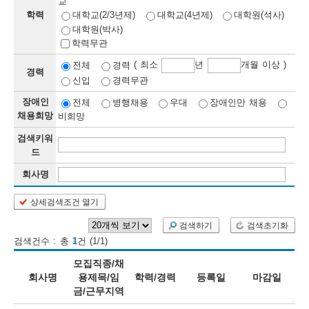
교
학력
대학교(2/3년제)
대학교(4년제)
대학원(석사)
보
보
련
우
내
대학원(박사)
학력무관
정
( 최소
년
개월 이상 )
전체
경력
경력
신입
경력무관
정
미
장애인
전체
병행채용
우대
장애인만 채용
채용희망
비희망
검색키워
보
드
보
회사명
상세검색조건 열기
오
늘
검색하기
검색초기화
검색건수 : 총
1
건 (1/1)
등
모집직종/채
록
회사명
용제목/임
학력/경력
등록일
마감일
금/근무지역
된