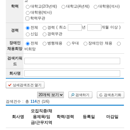
교
학력
대학교(2/3년제)
대학교(4년제)
대학원(석사)
보
보
련
우
내
대학원(박사)
학력무관
정
( 최소
년
개월 이상 )
전체
경력
경력
신입
경력무관
정
미
장애인
전체
병행채용
우대
장애인만 채용
채용희망
비희망
검색키워
보
드
보
회사명
상세검색조건 열기
오
늘
검색하기
검색초기화
검색건수 : 총
114
건 (1/6)
등
모집직종/채
록
회사명
용제목/임
학력/경력
등록일
마감일
금/근무지역
된