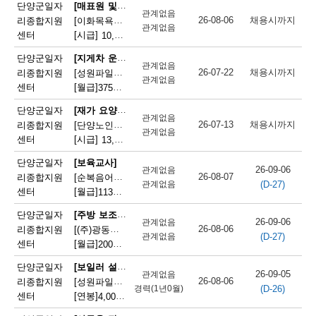
채
[매표원 및 복권 판매원]
단양군일자
관계없음
26-08-06
채용시까지
리종합지원
[이화목욕탕찜질방] 이화파크텔 카운터 직원 모집
용
관계없음
센터
[시급]
10,320원
|
충청북도 단양군 단양읍 도전2로 12
정
[지게차 운전원]
단양군일자
관계없음
26-07-22
채용시까지
리종합지원
[성원파일주식회사] 지게차 운전원 채용(16톤 운전 가능자 / 정규직)
보
관계없음
센터
[월급]
375만원
|
충청북도 단양군 매포읍 단양산업단지2로 47
오
[재가 요양보호사]
단양군일자
관계없음
늘
26-07-13
채용시까지
리종합지원
[단양노인재가복지센터] 단양노인재가복지센터 방문요양보호사 모집
관계없음
센터
[시급]
13,100원
|
충청북도 단양군 대강면 대강로 71
마
단양군일자
[보육교사]
감
26-09-06
관계없음
26-08-07
리종합지원
[순복음어린이집] 순복음어린이집 보육교사(오전보조) 모집
(D-27)
관계없음
되
센터
[월급]
113만원
|
충청북도 단양군 단양읍 도전6길 8
는
[주방 보조원]
단양군일자
26-09-06
관계없음
26-08-06
리종합지원
[(주)광동유통] 세척(설거지) 직원 모집(고속도로휴게소)
채
(D-27)
관계없음
센터
[월급]
200만원
|
충청북도 단양군 단성면 하방3길 100
용
[보일러 설치 및 정비원]
단양군일자
26-09-05
관계없음
정
26-08-06
리종합지원
[성원파일주식회사]공장 보일러기사 채용 (에너지자격 우대 / 정규직)
(D-26)
경력(1년0월)
센터
[연봉]
4,000만원
|
충청북도 단양군 매포읍 단양산업단지2로 47
보