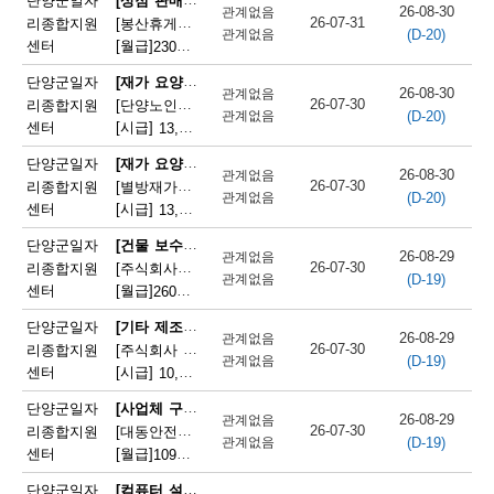
단양군일자
26-08-30
관계없음
26-07-31
리종합지원
[봉산휴게쉼터] 봉산휴게쉼터 판매원 모집
(D-20)
관계없음
센터
[월급]
230만원
|
충청북도 단양군 단성면 월악로 4327
[재가 요양보호사]
단양군일자
26-08-30
관계없음
26-07-30
리종합지원
[단양노인재가복지센터] 단양노인재가복지센터 방문요양 요양선생님 모집
(D-20)
관계없음
센터
[시급]
13,100원
|
충청북도 단양군 대강면 대강로 71
[재가 요양보호사]
단양군일자
26-08-30
관계없음
26-07-30
리종합지원
[별방재가노인복지센터] 별방재가요양복지센터 재가요양보호사 모집
(D-20)
관계없음
센터
[시급]
13,000원
|
충청북도 단양군 영춘면 별방창원로 417
[건물 보수원 및 영선원(아파트 기계·전기 시설관리 제외)]
단양군일자
26-08-29
관계없음
26-07-30
리종합지원
[주식회사국원] 단양두진아파트 영선기사 모집
(D-19)
관계없음
센터
[월급]
260만원
|
충청북도 단양군 단양읍 상진2로 17
[기타 제조 관련 단순 종사원]
단양군일자
26-08-29
관계없음
26-07-30
리종합지원
[주식회사 어반텍] (주)어반텍 보도블럭 생산직원 모집
(D-19)
관계없음
센터
[시급]
10,320원
|
충청북도 단양군 매포읍 단양산업단지2로 102
[사업체 구내식당 급식 조리사]
단양군일자
26-08-29
관계없음
26-07-30
리종합지원
[대동안전주식회사] 대동안전(주) 단양공장 구내식당 조리사 모집
(D-19)
관계없음
센터
[월급]
109만원
|
충청북도 단양군 매포읍 단양산업단지1로 166
[컴퓨터 설치 및 수리원(컴퓨터A/S원)]
단양군일자