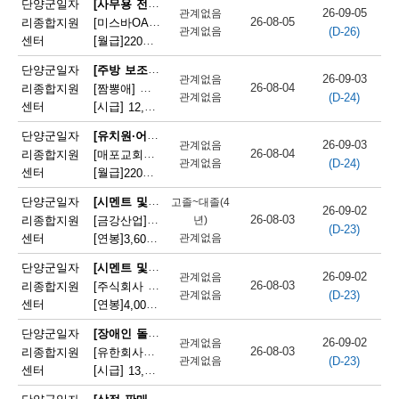
[사무용 전자기기 설치 및 수리원(컴퓨터 제외)]
단양군일자
26-09-05
관계없음
단
26-08-05
리종합지원
[미스바OA] 사무기기 서비스 직원 모집
(D-26)
관계없음
센터
[월급]
220만원
|
충청북도 단양군 단양읍 중앙2로 2
양
[주방 보조원(일반 음식점)]
단양군일자
군
26-09-03
관계없음
26-08-04
리종합지원
[짬뽕애] 주방보조 및 홀서빙 모집
(D-24)
관계없음
채
센터
[시급]
12,000원
|
충청북도 단양군 단양읍 별곡8길 6-1
용
[유치원·어린이집 급식 조리사]
단양군일자
26-09-03
관계없음
26-08-04
리종합지원
[매포교회어린이집] 어린이집 조리사(정규직) 채용
정
(D-24)
관계없음
센터
[월급]
220만원
|
충청북도 단양군 매포읍 평동3길 12
보
[시멘트 및 광물제품 제조기 조작원]
단양군일자
고졸~대졸(4
26-09-02
26-08-03
리종합지원
[금강산업]한일시멘트협력업체 예열직원 모집
년)
(D-23)
센터
[연봉]
관계없음
3,600만원
|
충청북도 단양군 매포읍 매포길 245
[시멘트 및 광물제품 제조기 조작원]
단양군일자
26-09-02
관계없음
26-08-03
리종합지원
[주식회사 주안] 시멘트 생산 설비 관리
(D-23)
관계없음
센터
[연봉]
4,000만원
|
충청북도 단양군 매포읍 매포길 18
[장애인 돌봄 종사원]
단양군일자
26-09-02
관계없음
26-08-03
리종합지원
[유한회사단양돌봄사회서비스센터] 장애인 활동지원사 모집
(D-23)
관계없음
센터
[시급]
13,100원
|
충청북도 단양군 단양읍 삼봉로 233
[상점 판매원]