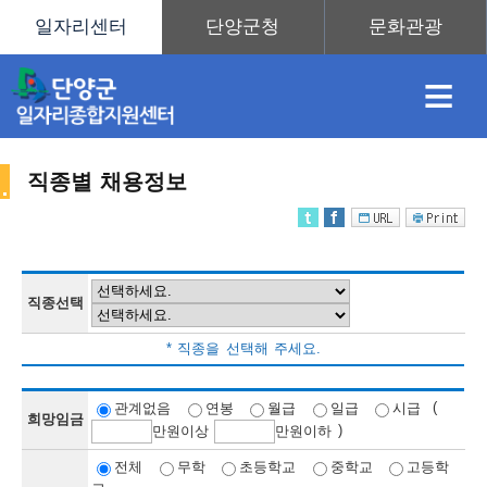
≡
직종별 채용정보
채
인
직
취
센
용
재
업
업
터
직종선택
채
* 직종을 선택해 주세요.
정
정
훈
도
안
(
관계없음
연봉
월급
일급
시급
희망임금
)
만
원이상
만
원이하
용
전체
무학
초등학교
중학교
고등학