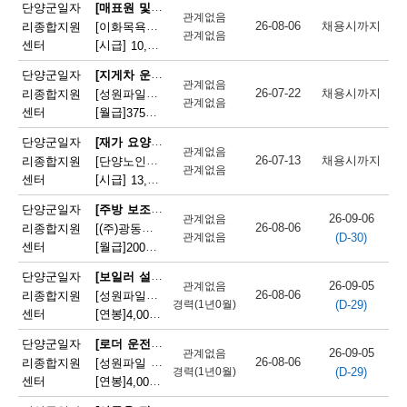
채
[매표원 및 복권 판매원]
단양군일자
관계없음
26-08-06
채용시까지
리종합지원
[이화목욕탕찜질방] 이화파크텔 카운터 직원 모집
용
관계없음
센터
[시급]
10,320원
|
충청북도 단양군 단양읍 도전2로 12
정
[지게차 운전원]
단양군일자
관계없음
26-07-22
채용시까지
리종합지원
[성원파일주식회사] 지게차 운전원 채용(16톤 운전 가능자 / 정규직)
보
관계없음
센터
[월급]
375만원
|
충청북도 단양군 매포읍 단양산업단지2로 47
오
[재가 요양보호사]
단양군일자
관계없음
늘
26-07-13
채용시까지
리종합지원
[단양노인재가복지센터] 단양노인재가복지센터 방문요양보호사 모집
관계없음
센터
[시급]
13,100원
|
충청북도 단양군 대강면 대강로 71
마
[주방 보조원]
단양군일자
감
26-09-06
관계없음
26-08-06
리종합지원
[(주)광동유통] 세척(설거지) 직원 모집(고속도로휴게소)
(D-30)
관계없음
되
센터
[월급]
200만원
|
충청북도 단양군 단성면 하방3길 100
는
[보일러 설치 및 정비원]
단양군일자
26-09-05
관계없음
26-08-06
리종합지원
[성원파일주식회사]공장 보일러기사 채용 (에너지자격 우대 / 정규직)
채
(D-29)
경력(1년0월)
센터
[연봉]
4,000만원
|
충청북도 단양군 매포읍 단양산업단지2로 47
용
[로더 운전원(페이로더 운전원)]
단양군일자
26-09-05
관계없음
정
26-08-06
리종합지원
[성원파일 주식회사] 로더기사 운전원 채용(자격증소지자/ 정규직)
(D-29)
경력(1년0월)
센터
[연봉]
4,000만원
|
충청북도 단양군 매포읍 단양산업단지2로 47
보