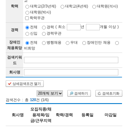
교
학력
대학교(2/3년제)
대학교(4년제)
대학원(석사)
보
보
련
우
내
대학원(박사)
학력무관
정
( 최소
년
개월 이상 )
전체
경력
경력
신입
경력무관
정
미
장애인
전체
병행채용
우대
장애인만 채용
채용희망
비희망
검색키워
보
드
보
회사명
상세검색조건 열기
오
늘
검색하기
검색초기화
검색건수 : 총
120
건 (1/6)
등
모집직종/채
록
회사명
용제목/임
학력/경력
등록일
마감일
금/근무지역
된