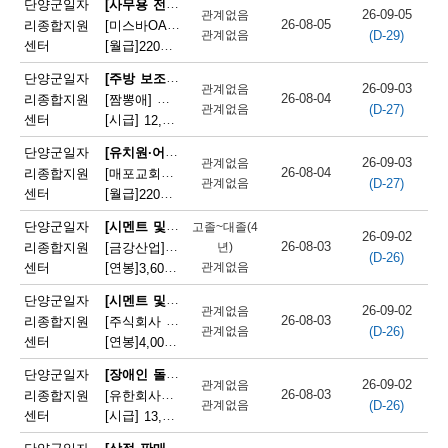
[사무용 전자기기 설치 및 수리원(컴퓨터 제외)]
단양군일자
26-09-05
관계없음
단
26-08-05
리종합지원
[미스바OA] 사무기기 서비스 직원 모집
(D-29)
관계없음
센터
[월급]
220만원
|
충청북도 단양군 단양읍 중앙2로 2
양
[주방 보조원(일반 음식점)]
단양군일자
군
26-09-03
관계없음
26-08-04
리종합지원
[짬뽕애] 주방보조 및 홀서빙 모집
(D-27)
관계없음
채
센터
[시급]
12,000원
|
충청북도 단양군 단양읍 별곡8길 6-1
용
[유치원·어린이집 급식 조리사]
단양군일자
26-09-03
관계없음
26-08-04
리종합지원
[매포교회어린이집] 어린이집 조리사(정규직) 채용
정
(D-27)
관계없음
센터
[월급]
220만원
|
충청북도 단양군 매포읍 평동3길 12
보
[시멘트 및 광물제품 제조기 조작원]
단양군일자
고졸~대졸(4
26-09-02
26-08-03
리종합지원
[금강산업]한일시멘트협력업체 예열직원 모집
년)
(D-26)
센터
[연봉]
관계없음
3,600만원
|
충청북도 단양군 매포읍 매포길 245
[시멘트 및 광물제품 제조기 조작원]
단양군일자
26-09-02
관계없음
26-08-03
리종합지원
[주식회사 주안] 시멘트 생산 설비 관리
(D-26)
관계없음
센터
[연봉]
4,000만원
|
충청북도 단양군 매포읍 매포길 18
[장애인 돌봄 종사원]
단양군일자
26-09-02
관계없음
26-08-03
리종합지원
[유한회사단양돌봄사회서비스센터] 장애인 활동지원사 모집
(D-26)
관계없음
센터
[시급]
13,100원
|
충청북도 단양군 단양읍 삼봉로 233
[상점 판매원]