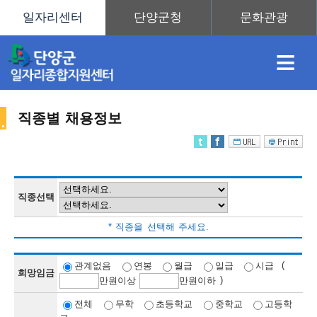
≡
직종별 채용정보
채
인
직
취
센
용
재
업
업
터
직종선택
채
* 직종을 선택해 주세요.
정
정
훈
도
안
(
관계없음
연봉
월급
일급
시급
희망임금
)
만
원이상
만
원이하
용
전체
무학
초등학교
중학교
고등학