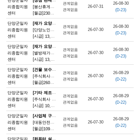
단양군일자
26-08-30
관계없음
26-07-31
리종합지원
[봉산휴게쉼터] 봉산휴게쉼터 판매원 모집
(D-23)
관계없음
센터
[월급]
230만원
|
충청북도 단양군 단성면 월악로 4327
[재가 요양보호사]
단양군일자
26-08-30
관계없음
26-07-30
리종합지원
[단양노인재가복지센터] 단양노인재가복지센터 방문요양 요양선생님 모집
(D-23)
관계없음
센터
[시급]
13,100원
|
충청북도 단양군 대강면 대강로 71
[재가 요양보호사]
단양군일자
26-08-30
관계없음
26-07-30
리종합지원
[별방재가노인복지센터] 별방재가요양복지센터 재가요양보호사 모집
(D-23)
관계없음
센터
[시급]
13,000원
|
충청북도 단양군 영춘면 별방창원로 417
[건물 보수원 및 영선원(아파트 기계·전기 시설관리 제외)]
단양군일자
26-08-29
관계없음
26-07-30
리종합지원
[주식회사국원] 단양두진아파트 영선기사 모집
(D-22)
관계없음
센터
[월급]
260만원
|
충청북도 단양군 단양읍 상진2로 17
[기타 제조 관련 단순 종사원]
단양군일자
26-08-29
관계없음
26-07-30
리종합지원
[주식회사 어반텍] (주)어반텍 보도블럭 생산직원 모집
(D-22)
관계없음
센터
[시급]
10,320원
|
충청북도 단양군 매포읍 단양산업단지2로 102
[사업체 구내식당 급식 조리사]
단양군일자
26-08-29
관계없음
26-07-30
리종합지원
[대동안전주식회사] 대동안전(주) 단양공장 구내식당 조리사 모집
(D-22)
관계없음
센터
[월급]
109만원
|
충청북도 단양군 매포읍 단양산업단지1로 166
[컴퓨터 설치 및 수리원(컴퓨터A/S원)]
단양군일자