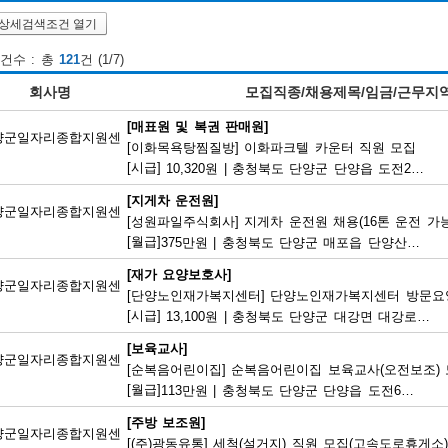
상세검색조건 열기
건수 : 총
121
건 (1/7)
회사명
모집직종/채용제목/임금/근무지
[매표원 및 복권 판매원]
양군일자리종합지원센
[이화목욕탕찜질방] 이화파크텔 카운터 직원 모집
[시급]
10,320원
|
충청북도 단양군 단양읍 도전2로 12
[지게차 운전원]
양군일자리종합지원센
[성원파일주식회사] 지게차 운전원 채용(16톤 운전 가능
[월급]
375만원
|
충청북도 단양군 매포읍 단양산업단지2로 47
[재가 요양보호사]
양군일자리종합지원센
[단양노인재가복지센터] 단양노인재가복지센터 방문요
[시급]
13,100원
|
충청북도 단양군 대강면 대강로 71
[보육교사]
양군일자리종합지원센
[순복음어린이집] 순복음어린이집 보육교사(오전보조)
[월급]
113만원
|
충청북도 단양군 단양읍 도전6길 8
[주방 보조원]
양군일자리종합지원센
[(주)광동유통] 세척(설거지) 직원 모집(고속도로휴게소)