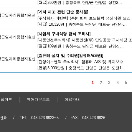
[월급]
260만원
|
충청북도 단양군 단양읍 상진2로 17
[기타 제조 관련 단순 종사원]
양군일자리종합지원센
[주식회사 어반텍] (주)어반텍 보도블럭 생산직원 모집
[시급]
10,320원
|
충청북도 단양군 매포읍 단양산업단지2로 102
[사업체 구내식당 급식 조리사]
양군일자리종합지원센
[대동안전주식회사] 대동안전(주) 단양공장 구내식당 
[월급]
109만원
|
충청북도 단양군 매포읍 단양산업단지1로 166
[컴퓨터 설치 및 수리원(컴퓨터A/S원)]
양군일자리종합지원센
[단양이노앤텍 주식회사] 컴퓨터 A/S 및 유지보수
[연봉]
3,000만원
|
충청북도 단양군 단양읍 도전1로 22
1
2
3
4
5
수집거부
뷰어다운로드
이용안내
지원센터
TEL : 043-423-9923~5
FAX : 043-423-9926