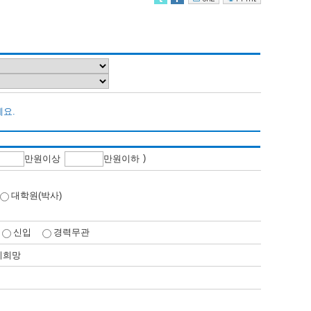
세요.
)
만
원이상
만
원이하
대학원(박사)
신입
경력무관
비희망