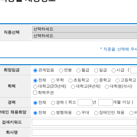
직종선택
* 직종을 선택해 주
(
희망임금
관계없음
연봉
월급
일급
시급
전체
무학
초등학교
중학교
고등학교
학력
대학교(2/3년제)
대학교(4년제)
대학원(석사)
학력무관
( 최소
년
개월 이상 )
경력
전체
경력
장애인 채용희망
전체
병행채용
우대
장애인만 채용
검색키워드
회사명