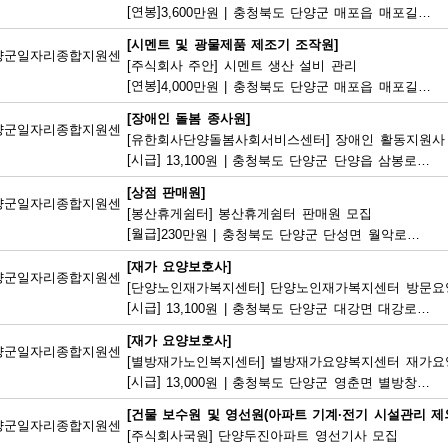
[연봉]
3,600만원
|
충청북도 단양군 매포읍 매포길 245
[시멘트 및 광물제품 제조기 조작원]
양군일자리종합지원센
[주식회사 주안] 시멘트 생산 설비 관리
[연봉]
4,000만원
|
충청북도 단양군 매포읍 매포길 18
[장애인 돌봄 종사원]
양군일자리종합지원센
[유한회사단양돌봄사회서비스센터] 장애인 활동지원사
[시급]
13,100원
|
충청북도 단양군 단양읍 삼봉로 233
[상점 판매원]
양군일자리종합지원센
[봉산휴게쉼터] 봉산휴게쉼터 판매원 모집
[월급]
230만원
|
충청북도 단양군 단성면 월악로 4327
[재가 요양보호사]
양군일자리종합지원센
[단양노인재가복지센터] 단양노인재가복지센터 방문요
[시급]
13,100원
|
충청북도 단양군 대강면 대강로 71
[재가 요양보호사]
양군일자리종합지원센
[별방재가노인복지센터] 별방재가요양복지센터 재가요
[시급]
13,000원
|
충청북도 단양군 영춘면 별방창원로 417
[건물 보수원 및 영선원(아파트 기계·전기 시설관리 제외
양군일자리종합지원센
[주식회사국원] 단양두진아파트 영선기사 모집