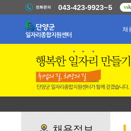
043-423-9923~5
전화문의
채
채용정보