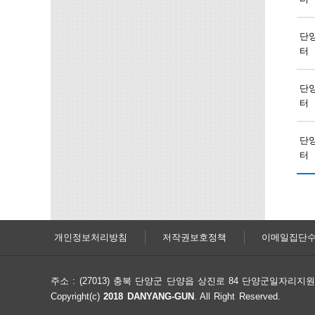
단
터
단
터
단
터
개인정보처리방침
저작권보호정책
이메일집단
주소 : (27013) 충북 단양군 단양읍 상진로 84 단양군일자리
Copyright(c)
2018 DANYANG-GUN
. All Right Reserved.