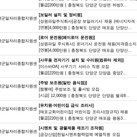
[월급]
200만원
|
충청북도 단양군 단성면 하방3길 100
[보일러 설치 및 정비원]
양군일자리종합지원센
[성원파일주식회사]공장 보일러기사 채용 (에너지자격 우
[연봉]
4,000만원
|
충청북도 단양군 매포읍 단양산업단지2로 47
[로더 운전원(페이로더 운전원)]
양군일자리종합지원센
[성원파일 주식회사] 로더기사 운전원 채용(자격증소지자
[연봉]
4,000만원
|
충청북도 단양군 매포읍 단양산업단지2로 47
[사무용 전자기기 설치 및 수리원(컴퓨터 제외)]
양군일자리종합지원센
[미스바OA] 사무기기 서비스 직원 모집
[월급]
220만원
|
충청북도 단양군 단양읍 중앙2로 2
[주방 보조원(일반 음식점)]
양군일자리종합지원센
[짬뽕애] 주방보조 및 홀서빙 모집
[시급]
12,000원
|
충청북도 단양군 단양읍 별곡8길 6-1
[유치원·어린이집 급식 조리사]
양군일자리종합지원센
[매포교회어린이집] 어린이집 조리사(정규직) 채용
[월급]
220만원
|
충청북도 단양군 매포읍 평동3길 12
[시멘트 및 광물제품 제조기 조작원]
양군일자리종합지원센
[금강산업]한일시멘트협력업체 예열직원 모집