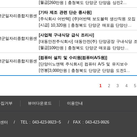
[월급]
260만원
|
충청북도 단양군 단양읍 상진2로 17
[기타 제조 관련 단순 종사원]
양군일자리종합지원센
[주식회사 어반텍] (주)어반텍 보도블럭 생산직원 모집
[시급]
10,320원
|
충청북도 단양군 매포읍 단양산업단지2로 102
[사업체 구내식당 급식 조리사]
양군일자리종합지원센
[대동안전주식회사] 대동안전(주) 단양공장 구내식당 
[월급]
109만원
|
충청북도 단양군 매포읍 단양산업단지1로 166
[컴퓨터 설치 및 수리원(컴퓨터A/S원)]
양군일자리종합지원센
[단양이노앤텍 주식회사] 컴퓨터 A/S 및 유지보수
[연봉]
3,000만원
|
충청북도 단양군 단양읍 도전1로 22
1
2
3
4
5
수집거부
뷰어다운로드
이용안내
지원센터
TEL : 043-423-9923~5
FAX : 043-423-9926