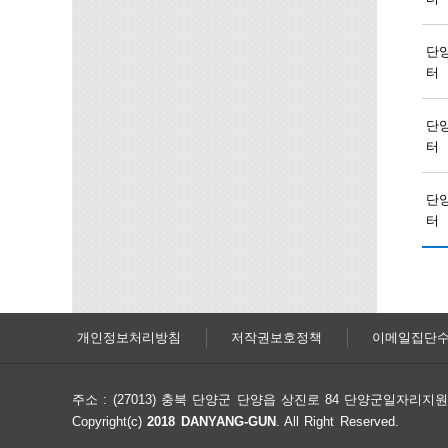
단
터
단
터
단
터
개인정보처리방침
저작권보호정책
이메일집단
주소 : (27013) 충북 단양군 단양읍 상진로 84 단양군일자리
Copyright(c)
2018 DANYANG-GUN
. All Right Reserved.