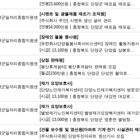
[연봉]
3,600만원
|
충청북도 단양군 매포읍 매포길 245
[시멘트 및 광물제품 제조기 조작원]
양군일자리종합지원센
[주식회사 주안] 시멘트 생산 설비 관리
[연봉]
4,000만원
|
충청북도 단양군 매포읍 매포길 18
[장애인 돌봄 종사원]
양군일자리종합지원센
[유한회사단양돌봄사회서비스센터] 장애인 활동지원사
[시급]
13,100원
|
충청북도 단양군 단양읍 삼봉로 233
[상점 판매원]
양군일자리종합지원센
[봉산휴게쉼터] 봉산휴게쉼터 판매원 모집
[월급]
230만원
|
충청북도 단양군 단성면 월악로 4327
[재가 요양보호사]
양군일자리종합지원센
[단양노인재가복지센터] 단양노인재가복지센터 방문요
[시급]
13,100원
|
충청북도 단양군 대강면 대강로 71
[재가 요양보호사]
양군일자리종합지원센
[별방재가노인복지센터] 별방재가요양복지센터 재가요
[시급]
13,000원
|
충청북도 단양군 영춘면 별방창원로 417
[건물 보수원 및 영선원(아파트 기계·전기 시설관리 제외
양군일자리종합지원센
[주식회사국원] 단양두진아파트 영선기사 모집