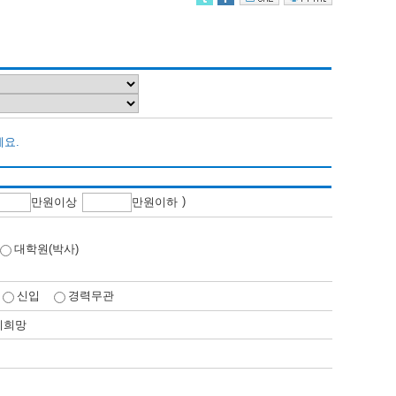
세요.
)
만
원이상
만
원이하
대학원(박사)
신입
경력무관
비희망