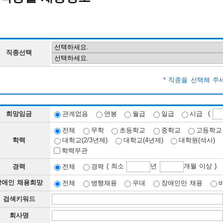
직종선택
* 직종을 선택해 주
(
희망임금
관계없음
연봉
월급
일급
시급
전체
무학
초등학교
중학교
고등학교
학력
대학교(2/3년제)
대학교(4년제)
대학원(석사)
학력무관
( 최소
년
개월 이상 )
경력
전체
경력
장애인 채용희망
전체
병행채용
우대
장애인만 채용
검색키워드
회사명