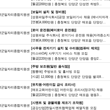
[월급]
200만원
|
충청북도 단양군 단성면 하방3길 100
[보일러 설치 및 정비원]
양군일자리종합지원센
[성원파일주식회사]공장 보일러기사 채용 (에너지자격 우
[연봉]
4,000만원
|
충청북도 단양군 매포읍 단양산업단지2로 47
[로더 운전원(페이로더 운전원)]
양군일자리종합지원센
[성원파일 주식회사] 로더기사 운전원 채용(자격증소지자
[연봉]
4,000만원
|
충청북도 단양군 매포읍 단양산업단지2로 47
[사무용 전자기기 설치 및 수리원(컴퓨터 제외)]
양군일자리종합지원센
[미스바OA] 사무기기 서비스 직원 모집
[월급]
220만원
|
충청북도 단양군 단양읍 중앙2로 2
[주방 보조원(일반 음식점)]
양군일자리종합지원센
[짬뽕애] 주방보조 및 홀서빙 모집
[시급]
12,000원
|
충청북도 단양군 단양읍 별곡8길 6-1
[유치원·어린이집 급식 조리사]
양군일자리종합지원센
[매포교회어린이집] 어린이집 조리사(정규직) 채용
[월급]
220만원
|
충청북도 단양군 매포읍 평동3길 12
[시멘트 및 광물제품 제조기 조작원]
양군일자리종합지원센
[금강산업]한일시멘트협력업체 예열직원 모집