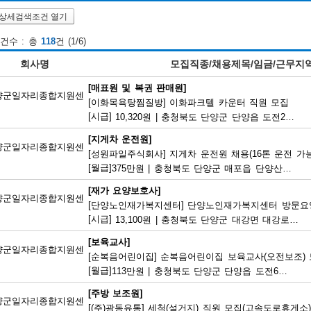
상세검색조건 열기
건수 : 총
118
건 (1/6)
회사명
모집직종/채용제목/임금/근무지
[매표원 및 복권 판매원]
양군일자리종합지원센
[이화목욕탕찜질방] 이화파크텔 카운터 직원 모집
[시급]
10,320원
|
충청북도 단양군 단양읍 도전2로 12
[지게차 운전원]
양군일자리종합지원센
[성원파일주식회사] 지게차 운전원 채용(16톤 운전 가능
[월급]
375만원
|
충청북도 단양군 매포읍 단양산업단지2로 47
[재가 요양보호사]
양군일자리종합지원센
[단양노인재가복지센터] 단양노인재가복지센터 방문요
[시급]
13,100원
|
충청북도 단양군 대강면 대강로 71
[보육교사]
양군일자리종합지원센
[순복음어린이집] 순복음어린이집 보육교사(오전보조)
[월급]
113만원
|
충청북도 단양군 단양읍 도전6길 8
[주방 보조원]
양군일자리종합지원센
[(주)광동유통] 세척(설거지) 직원 모집(고속도로휴게소)