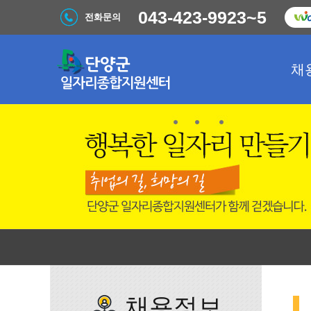
043-423-9923~5
전화문의
채
채용정보