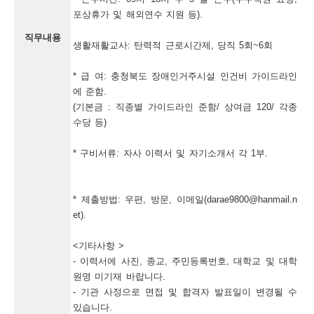
단
포상휴가 및 해외연수 지원 등).

양
직무내용
생활재활교사: 탄력적 근로시간제, 당직 5회~6회

군
* 급 여: 충청북도 장애인거주시설 인건비 가이드라인
채
에 준함.

용
(기본금 : 직종별 가이드라인 준함/ 상여금 120/ 각종
수당 등)

정
보
* 구비서류: 자사 이력서 및 자기소개서 각 1부.

* 제출방법: 우편, 방문, 이메일(darae9800@hanmail.n
et).

<기타사항 >

- 이력서에 사진, 종교, 주민등록번호, 대학교 및 대학
원명 미기재 바랍니다.

- 기관 사정으로 면접 및 합격자 발표일이 변경될 수 
있습니다.
