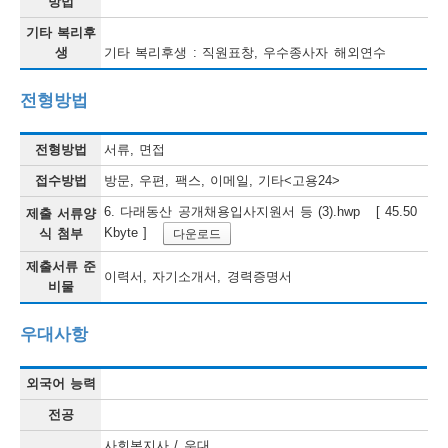
방법
기타 복리후
생
기타 복리후생 : 직원표창, 우수종사자 해외연수
전형방법
전형방법
서류, 면접
접수방법
방문, 우편, 팩스, 이메일, 기타<고용24>
6. 다래동산 공개채용입사지원서 등 (3).hwp [ 45.50
제출 서류양
Kbyte ]
식 첨부
다운로드
제출서류 준
이력서, 자기소개서, 경력증명서
비물
우대사항
외국어 능력
전공
사회복지사 / 우대