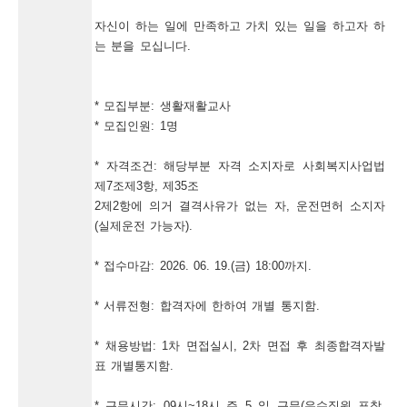
채
자신이 하는 일에 만족하고 가치 있는 일을 하고자 하
용
는 분을 모십니다.

정
보
* 모집부분: 생활재활교사

* 모집인원: 1명

오
늘
* 자격조건: 해당부분 자격 소지자로 사회복지사업법 
마
제7조제3항, 제35조

2제2항에 의거 결격사유가 없는 자, 운전면허 소지자
감
(실제운전 가능자).

되
* 접수마감: 2026. 06. 19.(금) 18:00까지.

는
채
* 서류전형: 합격자에 한하여 개별 통지함.

용
* 채용방법: 1차 면접실시, 2차 면접 후 최종합격자발
정
표 개별통지함.

보
* 근무시간: 09시~18시 주 5 일 근무(우수직원 표창, 