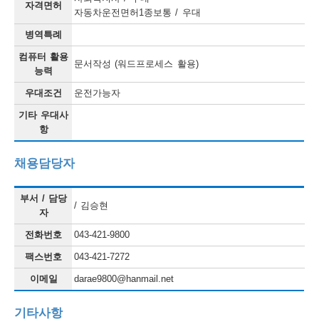
자격면허
자동차운전면허1종보통 / 우대
병역특례
컴퓨터 활용
문서작성 (워드프로세스 활용)
능력
우대조건
운전가능자
기타 우대사
항
채용담당자
부서 / 담당
/ 김승현
자
전화번호
043-421-9800
팩스번호
043-421-7272
이메일
darae9800@hanmail.net
기타사항