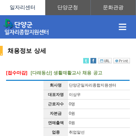
≡
채용정보 상세
채
인
직
취
센
[접수마감]
[다래동산] 생활재활교사 채용 공고
용
재
업
업
터
회사명
단양군일자리종합지원센터
채
대표자명
이상우
근로자수
0명
정
정
훈
도
안
자본금
0원
연매출액
0원
용
업종
취업알선