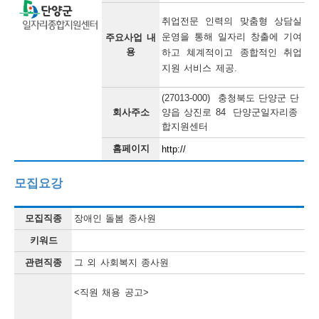
보
보
련
우
내
취업전문 인력의 맞춤형 상담실 
운영을 통해 일자리 창출에 기여
주요사업 내
용
하고 쳬계적이고 종합적인 취업
정
지원 서비스 제공. 
정
미
(27013-000) 충청북도 단양군 단
회사주소
양읍 상진로 84 단양군일자리종
합지원센터
보
홈페이지
http://
보
모집요강
오
모집직종
장애인 돌봄 종사원
늘
키워드
등
관련직종
그 외 사회복지 종사원
록
<직원 채용 공고>

된