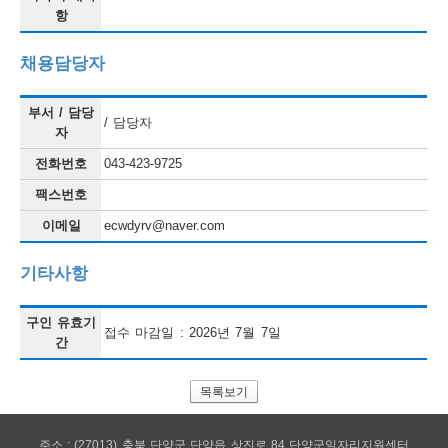
항
채용담당자
부서 / 담당
/ 담당자
자
전화번호
043-423-9725
팩스번호
이메일
ecwdyrv@naver.com
기타사항
구인 유효기
접수 마감일 : 2026년 7월 7일
간
목록보기
주소 : (27013) 충북 단양군 단양읍 상진로 84 단양군일자리지원센터