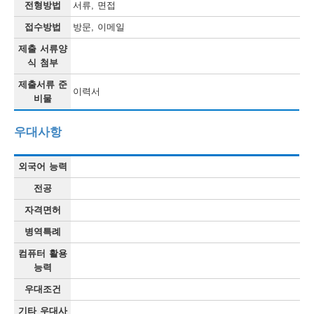
전형방법
서류, 면접
접수방법
방문, 이메일
제출 서류양
식 첨부
제출서류 준
이력서
비물
우대사항
외국어 능력
전공
자격면허
병역특례
컴퓨터 활용
능력
우대조건
기타 우대사