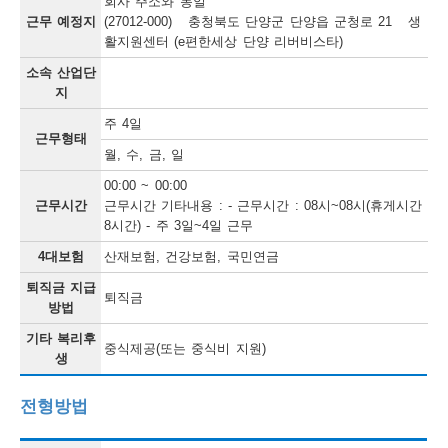
회사 주소와 동일
단
근무 예정지
(27012-000) 충청북도 단양군 단양읍 군청로 21 생
활지원센터 (e편한세상 단양 리버비스타)
양
소속 산업단
군
지
채
주 4일
근무형태
용
월, 수, 금, 일
정
00:00 ~ 00:00
근무시간
근무시간 기타내용 : - 근무시간 : 08시~08시(휴게시간
보
8시간) - 주 3일~4일 근무
4대보험
산재보험, 건강보험, 국민연금
퇴직금 지급
퇴직금
방법
기타 복리후
중식제공(또는 중식비 지원)
생
전형방법