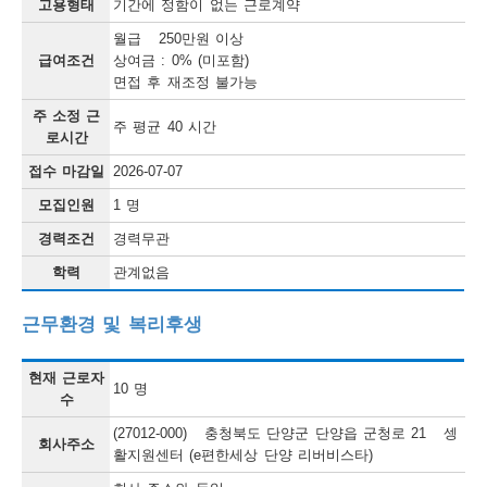
고용형태
기간에 정함이 없는 근로계약
채
월급 250만원 이상
용
급여조건
상여금 : 0% (미포함)
정
면접 후 재조정 불가능
보
주 소정 근
주 평균 40 시간
로시간
오
접수 마감일
2026-07-07
늘
모집인원
1 명
마
경력조건
경력무관
감
학력
관계없음
되
근무환경 및 복리후생
는
채
현재 근로자
10 명
용
수
정
(27012-000) 충청북도 단양군 단양읍 군청로 21 셍
회사주소
활지원센터 (e편한세상 단양 리버비스타)
보