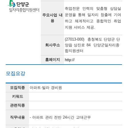
보
보
련
우
내
취업전문 인력의 맞춤형 상담실 
운영을 통해 일자리 창출에 기여
주요사업 내
용
하고 쳬계적이고 종합적인 취업
정
지원 서비스 제공. 
정
미
(27013-000) 충청북도 단양군 단
회사주소
양읍 상진로 84 단양군일자리종
합지원센터
보
홈페이지
http://
보
모집요강
오
모집직종
아파트·빌라 경비원
늘
키워드
등
관련직종
록
직무내용
- 아파트 관리 전반 24시간 교대근무
된