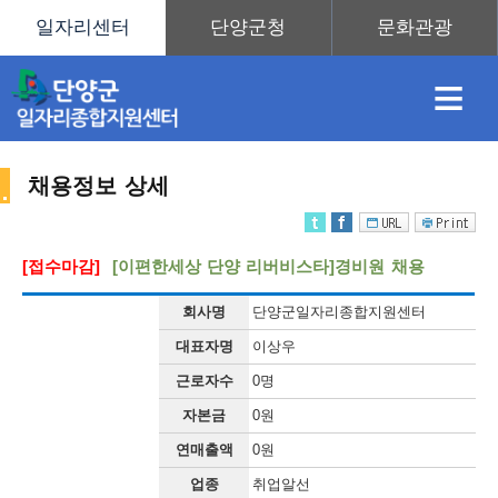
≡
채용정보 상세
채
인
직
취
센
[접수마감]
[이편한세상 단양 리버비스타]경비원 채용
용
재
업
업
터
회사명
단양군일자리종합지원센터
채
대표자명
이상우
근로자수
0명
정
정
훈
도
안
자본금
0원
연매출액
0원
용
업종
취업알선