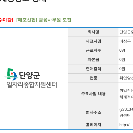
수마감]
[매포신협] 금융사무원 모집
회사명
단양군
대표자명
이상우
근로자수
0명
자본금
0원
연매출액
0원
업종
취업알
취업전문
주요사업 내용
쳬계적이
(270
회사주소
원센터
홈페이지
http://