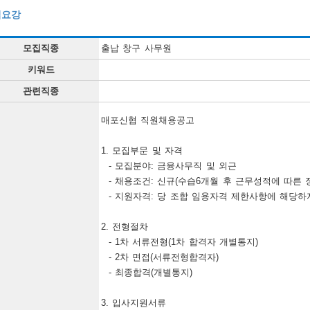
집요강
모집직종
출납 창구 사무원
키워드
관련직종
매포신협 직원채용공고

1. 모집부문 및 자격

  - 모집분야: 금융사무직 및 외근

  - 채용조건: 신규(수습6개월 후 근무성적에 따른 정규직으로 전환), 급여는 당 조합 기준에 의함

  - 지원자격: 당 조합 임용자격 제한사항에 해당하지 않는자, 금융관련 자격증 소지자 우대

2. 전형절차

  - 1차 서류전형(1차 합격자 개별통지)

  - 2차 면접(서류전형합격자)

  - 최종합격(개별통지)

3. 입사지원서류
