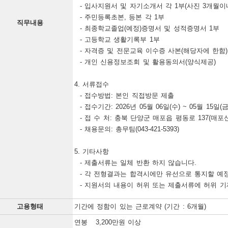
  - 입사지원서 및 자기소개서 각 1부(사진 3개월이내 / 자필)

  - 주민등록초본, 등본 각 1부

직무내용
  - 최종학교졸업(예정)증명서 및 성적증명서 1부

  - 고등학교 생활기록부 1부

  - 자격증 및 전문교육 이수증 사본(해당자에 한함)

  - 개인 신용정보조회 및 활용동의서(양식제공)

4. 서류접수

  - 접수방법: 본인 직접방문 제출

  - 접수기간: 2026년 05월 06일(수) ~ 05월 15일(금) 17시 마감

  - 접 수 처: 충북 단양군 매포읍 평동로 137(매포신협)

  - 채용문의: 총무팀(043-421-5393)

5. 기타사항

  - 제출서류는 일체 반환 하지 않습니다.

  - 각 전형결과는 합격시에만 유선으로 통지할 예정이오니 참고 바랍니다.

  - 지원서의 내용이 허위 또는 제출서류에 허위
고용형태
기간에 정함이 있는 근로계약 (기간 : 6개월)
연봉 3,200만원 이상