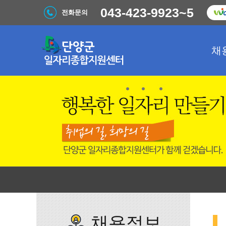
043-423-9923~5
전화문의
채
채용정보