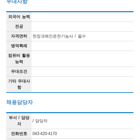
우대사항
외국어 능력
전공
자격면허
천장크레인운전기능사 / 필수
병역특례
컴퓨터 활용
능력
우대조건
기타 우대사
항
채용담당자
부서 / 담당
/ 담당자
자
전화번호
043-420-4170