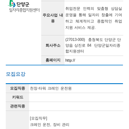
보
보
련
우
내
취업전문 인력의 맞춤형 상담실 
운영을 통해 일자리 창출에 기여
주요사업 내
용
하고 쳬계적이고 종합적인 취업
정
지원 서비스 제공. 
정
미
(27013-000) 충청북도 단양군 단
회사주소
양읍 상진로 84 단양군일자리종
합지원센터
보
홈페이지
http://
보
모집요강
오
모집직종
천장·타워 크레인 운전원
늘
키워드
등
관련직종
록
[모집직무]

된
크레인 운전, 장비 관리
