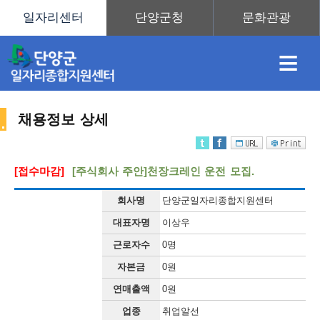
≡
채용정보 상세
채
인
직
취
센
[접수마감]
[주식회사 주안]천장크레인 운전 모집.
용
재
업
업
터
회사명
단양군일자리종합지원센터
채
대표자명
이상우
근로자수
0명
정
정
훈
도
안
자본금
0원
연매출액
0원
용
업종
취업알선