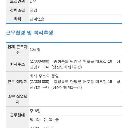
모집인원
1 명
단
경력조건
신입
양
학력
관계없음
군
근무환경 및 복리후생
채
용
현재 근로자
105 명
정
수
보
(27008-000) 충청북도 단양군 매포읍 매포길 18 성
회사주소
신양회 구내 (성신양회제1공장)
회사 주소와 동일
근무 예정지
(27008-000) 충청북도 단양군 매포읍 매포길 18 성
신양회 구내 (성신양회제1공장)
소속 산업단
지
주 5일
근무형태
월, 화, 수, 목, 금