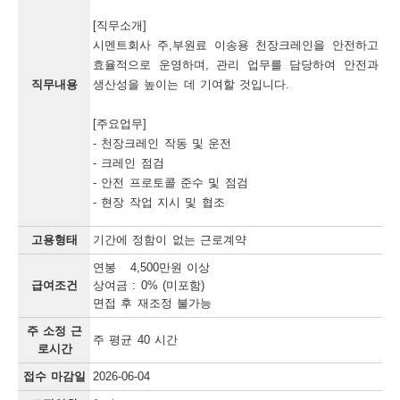
채
[직무소개]

용
시멘트회사 주,부원료 이송용 천장크레인을 안전하고 
정
효율적으로 운영하며, 관리 업무를 담당하여 안전과 
직무내용
생산성을 높이는 데 기여할 것입니다.

보
[주요업무]

오
- 천장크레인 작동 및 운전

늘
- 크레인 점검 

마
- 안전 프로토콜 준수 및 점검

- 현장 작업 지시 및 협조
감
되
고용형태
기간에 정함이 없는 근로계약
연봉 4,500만원 이상
는
급여조건
상여금 : 0% (미포함)
채
면접 후 재조정 불가능
용
주 소정 근
주 평균 40 시간
로시간
정
접수 마감일
2026-06-04
보