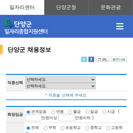
≡
단양군 채용정보
채
인
직
취
센
용
재
업
업
터
직종선택
채
* 직종을 선택해 주세요.
정
정
훈
도
안
(
관계없음
연봉
월급
일급
시급
희망임금
)
만
원이상
만
원이하
용
전체
무학
초등학교
중학교
고등학