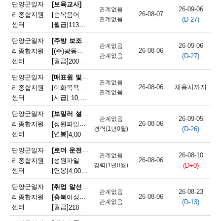
채
단양군일자
[보육교사]
26-09-06
관계없음
26-08-07
리종합지원
[순복음어린이집] 순복음어린이집 보육교사(오전보조) 모집
(D-27)
용
관계없음
센터
[월급]
113만원
|
충청북도 단양군 단양읍 도전6길 8
정
[주방 보조원]
단양군일자
26-09-06
관계없음
26-08-06
리종합지원
[(주)광동유통] 세척(설거지) 직원 모집(고속도로휴게소)
보
(D-27)
관계없음
센터
[월급]
200만원
|
충청북도 단양군 단성면 하방3길 100
오
[매표원 및 복권 판매원]
단양군일자
관계없음
늘
26-08-06
채용시까지
리종합지원
[이화목욕탕찜질방] 이화파크텔 카운터 직원 모집
관계없음
센터
[시급]
10,320원
|
충청북도 단양군 단양읍 도전2로 12
마
[보일러 설치 및 정비원]
단양군일자
감
26-09-05
관계없음
26-08-06
리종합지원
[성원파일주식회사]공장 보일러기사 채용 (에너지자격 우대 / 정규직)
(D-26)
경력(1년0월)
되
센터
[연봉]
4,000만원
|
충청북도 단양군 매포읍 단양산업단지2로 47
는
[로더 운전원(페이로더 운전원)]
단양군일자
26-08-10
관계없음
26-08-06
리종합지원
[성원파일 주식회사] 로더기사 운전원 채용(자격증소지자/ 정규직)
채
(D+0)
경력(1년0월)
센터
[연봉]
4,000만원
|
충청북도 단양군 매포읍 단양산업단지2로 47
용
[취업 알선원]
단양군일자
26-08-23
관계없음
정
26-08-06
리종합지원
[충북여성새로일하기지원본부] 직원채용(단양)
(D-13)
관계없음
센터
[월급]
218만원
|
충청북도 단양군 단양읍 별곡12길 5
보