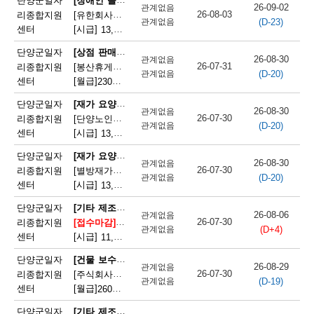
단양군일자
26-09-02
관계없음
26-08-03
리종합지원
[유한회사단양돌봄사회서비스센터] 장애인 활동지원사 모집
(D-23)
관계없음
센터
[시급]
13,100원
|
충청북도 단양군 단양읍 삼봉로 233
[상점 판매원]
단양군일자
26-08-30
관계없음
26-07-31
리종합지원
[봉산휴게쉼터] 봉산휴게쉼터 판매원 모집
(D-20)
관계없음
센터
[월급]
230만원
|
충청북도 단양군 단성면 월악로 4327
[재가 요양보호사]
단양군일자
26-08-30
관계없음
26-07-30
리종합지원
[단양노인재가복지센터] 단양노인재가복지센터 방문요양 요양선생님 모집
(D-20)
관계없음
센터
[시급]
13,100원
|
충청북도 단양군 대강면 대강로 71
[재가 요양보호사]
단양군일자
26-08-30
관계없음
26-07-30
리종합지원
[별방재가노인복지센터] 별방재가요양복지센터 재가요양보호사 모집
(D-20)
관계없음
센터
[시급]
13,000원
|
충청북도 단양군 영춘면 별방창원로 417
[기타 제조 관련 단순 종사원]
단양군일자
26-08-06
관계없음
26-07-30
리종합지원
[접수마감]
[주식회사 에스피네이처] (주)에스피네이처 생
(D+4)
관계없음
센터
[시급]
11,165원
|
충청북도 단양군 매포읍 매포농공단지로 260-19
[건물 보수원 및 영선원(아파트 기계·전기 시설관리 제외)]
단양군일자
26-08-29
관계없음
26-07-30
리종합지원
[주식회사국원] 단양두진아파트 영선기사 모집
(D-19)
관계없음
센터
[월급]
260만원
|
충청북도 단양군 단양읍 상진2로 17
[기타 제조 관련 단순 종사원]
단양군일자