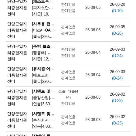
[패스트푸드 준비원]
단양군일자
26-08-20
관계없음
단
26-08-05
리종합지원
[피자헛단양점]피자헛 단양점 파트타임 직원 모집
(D-10)
관계없음
센터
[시급]
10,320원
|
충청북도 단양군 단양읍 삼봉로 247
양
[사무용 전자기기 설치 및 수리원(컴퓨터 제외)]
단양군일자
군
26-09-05
관계없음
26-08-05
리종합지원
[미스바OA] 사무기기 서비스 직원 모집
(D-26)
관계없음
채
센터
[월급]
220만원
|
충청북도 단양군 단양읍 중앙2로 2
용
[주방 보조원(일반 음식점)]
단양군일자
26-09-03
관계없음
26-08-04
리종합지원
[짬뽕애] 주방보조 및 홀서빙 모집
정
(D-24)
관계없음
센터
[시급]
12,000원
|
충청북도 단양군 단양읍 별곡8길 6-1
보
[유치원·어린이집 급식 조리사]
단양군일자
26-09-03
관계없음
26-08-04
리종합지원
[매포교회어린이집] 어린이집 조리사(정규직) 채용
(D-24)
관계없음
센터
[월급]
220만원
|
충청북도 단양군 매포읍 평동3길 12
[시멘트 및 광물제품 제조기 조작원]
단양군일자
고졸~대졸(4
26-09-02
26-08-03
리종합지원
[금강산업]한일시멘트협력업체 예열직원 모집
년)
(D-23)
센터
[연봉]
관계없음
3,600만원
|
충청북도 단양군 매포읍 매포길 245
[시멘트 및 광물제품 제조기 조작원]
단양군일자
26-09-02
관계없음
26-08-03
리종합지원
[주식회사 주안] 시멘트 생산 설비 관리
(D-23)
관계없음
센터
[연봉]
4,000만원
|
충청북도 단양군 매포읍 매포길 18
[장애인 돌봄 종사원]