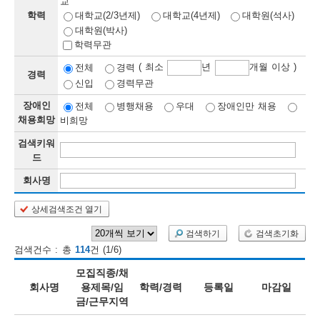
교
학력
대학교(2/3년제)
대학교(4년제)
대학원(석사)
보
보
련
우
내
대학원(박사)
학력무관
정
( 최소
년
개월 이상 )
전체
경력
경력
신입
경력무관
정
미
장애인
전체
병행채용
우대
장애인만 채용
채용희망
비희망
검색키워
보
드
보
회사명
상세검색조건 열기
오
늘
검색하기
검색초기화
검색건수 : 총
114
건 (1/6)
등
모집직종/채
록
회사명
용제목/임
학력/경력
등록일
마감일
금/근무지역
된