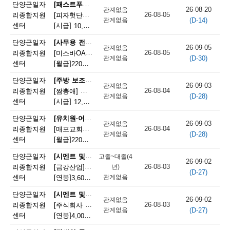
채
[패스트푸드 준비원]
단양군일자
26-08-20
관계없음
26-08-05
리종합지원
[피자헛단양점]피자헛 단양점 파트타임 직원 모집
(D-14)
용
관계없음
센터
[시급]
10,320원
|
충청북도 단양군 단양읍 삼봉로 247
정
[사무용 전자기기 설치 및 수리원(컴퓨터 제외)]
단양군일자
26-09-05
관계없음
26-08-05
리종합지원
[미스바OA] 사무기기 서비스 직원 모집
보
(D-30)
관계없음
센터
[월급]
220만원
|
충청북도 단양군 단양읍 중앙2로 2
오
[주방 보조원(일반 음식점)]
단양군일자
26-09-03
관계없음
늘
26-08-04
리종합지원
[짬뽕애] 주방보조 및 홀서빙 모집
(D-28)
관계없음
센터
[시급]
12,000원
|
충청북도 단양군 단양읍 별곡8길 6-1
마
[유치원·어린이집 급식 조리사]
단양군일자
감
26-09-03
관계없음
26-08-04
리종합지원
[매포교회어린이집] 어린이집 조리사(정규직) 채용
(D-28)
관계없음
되
센터
[월급]
220만원
|
충청북도 단양군 매포읍 평동3길 12
는
[시멘트 및 광물제품 제조기 조작원]
단양군일자
고졸~대졸(4
26-09-02
26-08-03
리종합지원
[금강산업]한일시멘트협력업체 예열직원 모집
년)
채
(D-27)
센터
[연봉]
관계없음
3,600만원
|
충청북도 단양군 매포읍 매포길 245
용
[시멘트 및 광물제품 제조기 조작원]
단양군일자
26-09-02
관계없음
정
26-08-03
리종합지원
[주식회사 주안] 시멘트 생산 설비 관리
(D-27)
관계없음
센터
[연봉]
4,000만원
|
충청북도 단양군 매포읍 매포길 18
보