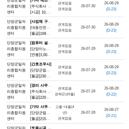
단양군일자
26-08-29
관계없음
26-07-30
리종합지원
[주식회사 어반텍] (주)어반텍 보도블럭 생산직원 모집
(D-23)
관계없음
센터
[시급]
10,320원
|
충청북도 단양군 매포읍 단양산업단지2로 102
[사업체 구내식당 급식 조리사]
단양군일자
26-08-29
관계없음
26-07-30
리종합지원
[대동안전주식회사] 대동안전(주) 단양공장 구내식당 조리사 모집
(D-23)
관계없음
센터
[월급]
109만원
|
충청북도 단양군 매포읍 단양산업단지1로 166
[컴퓨터 설치 및 수리원(컴퓨터A/S원)]
단양군일자
26-08-29
관계없음
26-07-29
리종합지원
[단양이노앤텍 주식회사] 컴퓨터 A/S 및 유지보수
(D-23)
관계없음
센터
[연봉]
3,000만원
|
충청북도 단양군 단양읍 도전1로 22
단양군일자
[간호조무사]
26-08-29
관계없음
26-07-29
리종합지원
[단양군립노인요양병원] 단양군립노인요양병원 인공신장(투석)실 전담인력 채용
(D-23)
관계없음
센터
[월급]
230만원
|
충청북도 단양군 단양읍 별곡6길 10
[경리 사무원(건설)]
단양군일자
26-08-28
관계없음
26-07-29
리종합지원
[주식회사 풍원종합건설] 건설업 사무직 모집
(D-22)
경력(2년0월)
센터
[월급]
220만원
|
충청북도 단양군 단양읍 삼봉로 99
[기타 사무 지원 종사원]
단양군일자
고졸~대졸(4
26-08-27
26-07-28
리종합지원
[단양군립노인요양병원]단양군립노인요양병원 간호 행정 보조
년)
(D-21)
센터
[월급]
관계없음
215만원
|
충청북도 단양군 단양읍 별곡6길 10
[토목시공 기술자(토목견적 포함)]
단양군일자