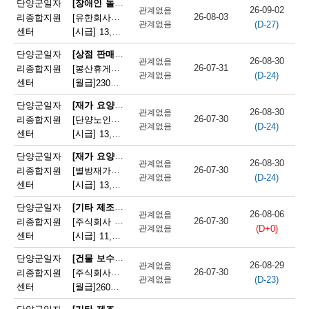
[장애인 돌봄 종사원]
단양군일자
26-09-02
관계없음
단
26-08-03
리종합지원
[유한회사단양돌봄사회서비스센터] 장애인 활동지원사 모집
(D-27)
관계없음
센터
[시급]
13,100원
|
충청북도 단양군 단양읍 삼봉로 233
양
[상점 판매원]
단양군일자
군
26-08-30
관계없음
26-07-31
리종합지원
[봉산휴게쉼터] 봉산휴게쉼터 판매원 모집
(D-24)
관계없음
채
센터
[월급]
230만원
|
충청북도 단양군 단성면 월악로 4327
용
[재가 요양보호사]
단양군일자
26-08-30
관계없음
26-07-30
리종합지원
[단양노인재가복지센터] 단양노인재가복지센터 방문요양 요양선생님 모집
정
(D-24)
관계없음
센터
[시급]
13,100원
|
충청북도 단양군 대강면 대강로 71
보
[재가 요양보호사]
단양군일자
26-08-30
관계없음
26-07-30
리종합지원
[별방재가노인복지센터] 별방재가요양복지센터 재가요양보호사 모집
(D-24)
관계없음
센터
[시급]
13,000원
|
충청북도 단양군 영춘면 별방창원로 417
[기타 제조 관련 단순 종사원]
단양군일자
26-08-06
관계없음
26-07-30
리종합지원
[주식회사 에스피네이처] (주)에스피네이처 생산기능직 모집(단양사업소)
(D+0)
관계없음
센터
[시급]
11,165원
|
충청북도 단양군 매포읍 매포농공단지로 260-19
[건물 보수원 및 영선원(아파트 기계·전기 시설관리 제외)]
단양군일자
26-08-29
관계없음
26-07-30
리종합지원
[주식회사국원] 단양두진아파트 영선기사 모집
(D-23)
관계없음
센터
[월급]
260만원
|
충청북도 단양군 단양읍 상진2로 17
[기타 제조 관련 단순 종사원]