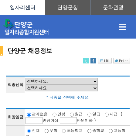
≡
단양군 채용정보
채
인
직
취
센
용
재
업
업
터
직종선택
채
* 직종을 선택해 주세요.
정
정
훈
도
안
(
관계없음
연봉
월급
일급
시급
희망임금
)
만
원이상
만
원이하
용
전체
무학
초등학교
중학교
고등학