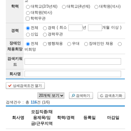
교
학력
대학교(2/3년제)
대학교(4년제)
대학원(석사)
보
보
련
우
내
대학원(박사)
학력무관
정
( 최소
년
개월 이상 )
전체
경력
경력
신입
경력무관
정
미
장애인
전체
병행채용
우대
장애인만 채용
채용희망
비희망
검색키워
보
드
보
회사명
상세검색조건 열기
오
늘
검색하기
검색초기화
검색건수 : 총
116
건 (1/6)
등
모집직종/채
록
회사명
용제목/임
학력/경력
등록일
마감일
금/근무지역
된