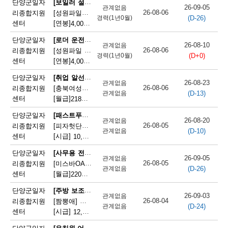
[보일러 설치 및 정비원]
단양군일자
26-09-05
관계없음
단
26-08-06
리종합지원
[성원파일주식회사]공장 보일러기사 채용 (에너지자격 우대 / 정규직)
(D-26)
경력(1년0월)
센터
[연봉]
4,000만원
|
충청북도 단양군 매포읍 단양산업단지2로 47
양
[로더 운전원(페이로더 운전원)]
단양군일자
군
26-08-10
관계없음
26-08-06
리종합지원
[성원파일 주식회사] 로더기사 운전원 채용(자격증소지자/ 정규직)
(D+0)
경력(1년0월)
채
센터
[연봉]
4,000만원
|
충청북도 단양군 매포읍 단양산업단지2로 47
용
[취업 알선원]
단양군일자
26-08-23
관계없음
26-08-06
리종합지원
[충북여성새로일하기지원본부] 직원채용(단양)
정
(D-13)
관계없음
센터
[월급]
218만원
|
충청북도 단양군 단양읍 별곡12길 5
보
[패스트푸드 준비원]
단양군일자
26-08-20
관계없음
26-08-05
리종합지원
[피자헛단양점]피자헛 단양점 파트타임 직원 모집
(D-10)
관계없음
센터
[시급]
10,320원
|
충청북도 단양군 단양읍 삼봉로 247
[사무용 전자기기 설치 및 수리원(컴퓨터 제외)]
단양군일자
26-09-05
관계없음
26-08-05
리종합지원
[미스바OA] 사무기기 서비스 직원 모집
(D-26)
관계없음
센터
[월급]
220만원
|
충청북도 단양군 단양읍 중앙2로 2
[주방 보조원(일반 음식점)]
단양군일자
26-09-03
관계없음
26-08-04
리종합지원
[짬뽕애] 주방보조 및 홀서빙 모집
(D-24)
관계없음
센터
[시급]
12,000원
|
충청북도 단양군 단양읍 별곡8길 6-1
[유치원·어린이집 급식 조리사]