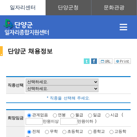
≡
단양군 채용정보
채
인
직
취
센
용
재
업
업
터
직종선택
채
* 직종을 선택해 주세요.
정
정
훈
도
안
(
관계없음
연봉
월급
일급
시급
희망임금
)
만
원이상
만
원이하
용
전체
무학
초등학교
중학교
고등학