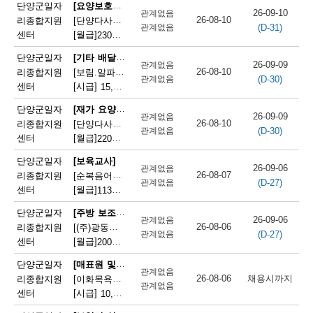
채
[요양보호사(노인요양사)]
단양군일자
26-09-10
관계없음
26-08-10
리종합지원
[단양다사랑노인요양원] 시설 요양보호사 모집
(D-31)
용
관계없음
센터
[월급]
230만원
|
충청북도 단양군 대강면 온천로 197
정
[기타 배달원(비정기 배달원)]
단양군일자
26-09-09
관계없음
26-08-10
리종합지원
[보림.알파(단양점)] 매장 정리 및 배달원 모집
보
(D-30)
관계없음
센터
[시급]
15,000원
|
충청북도 단양군 단양읍 중앙2로 2
오
[재가 요양보호사]
단양군일자
26-09-09
관계없음
늘
26-08-10
리종합지원
[단양다사랑노인요양원] 주간보호 요양보호사 모집
(D-30)
관계없음
센터
[월급]
220만원
|
충청북도 단양군 대강면 온천로 197
마
단양군일자
[보육교사]
감
26-09-06
관계없음
26-08-07
리종합지원
[순복음어린이집] 순복음어린이집 보육교사(오전보조) 모집
(D-27)
관계없음
되
센터
[월급]
113만원
|
충청북도 단양군 단양읍 도전6길 8
는
[주방 보조원]
단양군일자
26-09-06
관계없음
26-08-06
리종합지원
[(주)광동유통] 세척(설거지) 직원 모집(고속도로휴게소)
채
(D-27)
관계없음
센터
[월급]
200만원
|
충청북도 단양군 단성면 하방3길 100
용
[매표원 및 복권 판매원]
단양군일자
관계없음
정
26-08-06
채용시까지
리종합지원
[이화목욕탕찜질방] 이화파크텔 카운터 직원 모집
관계없음
센터
[시급]
10,320원
|
충청북도 단양군 단양읍 도전2로 12
보