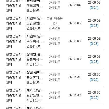
단양군일자
26-09-03
관계없음
26-08-04
리종합지원
[매포교회어린이집] 어린이집 조리사(정규직) 채용
(D-24)
관계없음
센터
[월급]
220만원
|
충청북도 단양군 매포읍 평동3길 12
[시멘트 및 광물제품 제조기 조작원]
단양군일자
고졸~대졸(4
26-09-02
26-08-03
리종합지원
[금강산업]한일시멘트협력업체 예열직원 모집
년)
(D-23)
센터
[연봉]
관계없음
3,600만원
|
충청북도 단양군 매포읍 매포길 245
[시멘트 및 광물제품 제조기 조작원]
단양군일자
26-09-02
관계없음
26-08-03
리종합지원
[주식회사 주안] 시멘트 생산 설비 관리
(D-23)
관계없음
센터
[연봉]
4,000만원
|
충청북도 단양군 매포읍 매포길 18
[장애인 돌봄 종사원]
단양군일자
26-09-02
관계없음
26-08-03
리종합지원
[유한회사단양돌봄사회서비스센터] 장애인 활동지원사 모집
(D-23)
관계없음
센터
[시급]
13,100원
|
충청북도 단양군 단양읍 삼봉로 233
[상점 판매원]
단양군일자
26-08-30
관계없음
26-07-31
리종합지원
[봉산휴게쉼터] 봉산휴게쉼터 판매원 모집
(D-20)
관계없음
센터
[월급]
230만원
|
충청북도 단양군 단성면 월악로 4327
[재가 요양보호사]
단양군일자
26-08-30
관계없음
26-07-30
리종합지원
[단양노인재가복지센터] 단양노인재가복지센터 방문요양 요양선생님 모집
(D-20)
관계없음
센터
[시급]
13,100원
|
충청북도 단양군 대강면 대강로 71
[재가 요양보호사]
단양군일자