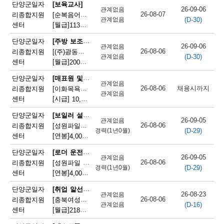
채
단양군일자
[보육교사]
26-09-06
관계없음
26-08-07
리종합지원
[순복음어린이집] 순복음어린이집 보육교사(오전보조) 모집
(D-30)
용
관계없음
센터
[월급]
113만원
|
충청북도 단양군 단양읍 도전6길 8
정
[주방 보조원]
단양군일자
26-09-06
관계없음
26-08-06
리종합지원
[(주)광동유통] 세척(설거지) 직원 모집(고속도로휴게소)
보
(D-30)
관계없음
센터
[월급]
200만원
|
충청북도 단양군 단성면 하방3길 100
오
[매표원 및 복권 판매원]
단양군일자
관계없음
늘
26-08-06
채용시까지
리종합지원
[이화목욕탕찜질방] 이화파크텔 카운터 직원 모집
관계없음
센터
[시급]
10,320원
|
충청북도 단양군 단양읍 도전2로 12
마
[보일러 설치 및 정비원]
단양군일자
감
26-09-05
관계없음
26-08-06
리종합지원
[성원파일주식회사]공장 보일러기사 채용 (에너지자격 우대 / 정규직)
(D-29)
경력(1년0월)
되
센터
[연봉]
4,000만원
|
충청북도 단양군 매포읍 단양산업단지2로 47
는
[로더 운전원(페이로더 운전원)]
단양군일자
26-09-05
관계없음
26-08-06
리종합지원
[성원파일 주식회사] 로더기사 운전원 채용(자격증소지자/ 정규직)
채
(D-29)
경력(1년0월)
센터
[연봉]
4,000만원
|
충청북도 단양군 매포읍 단양산업단지2로 47
용
[취업 알선원]
단양군일자
26-08-23
관계없음
정
26-08-06
리종합지원
[충북여성새로일하기지원본부] 직원채용(단양)
(D-16)
관계없음
센터
[월급]
218만원
|
충청북도 단양군 단양읍 별곡12길 5
보