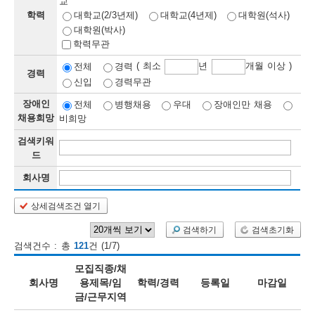
교
학력
대학교(2/3년제)
대학교(4년제)
대학원(석사)
보
보
련
우
내
대학원(박사)
학력무관
정
( 최소
년
개월 이상 )
전체
경력
경력
신입
경력무관
정
미
장애인
전체
병행채용
우대
장애인만 채용
채용희망
비희망
검색키워
보
드
보
회사명
상세검색조건 열기
오
늘
검색하기
검색초기화
검색건수 : 총
121
건 (1/7)
등
모집직종/채
록
회사명
용제목/임
학력/경력
등록일
마감일
금/근무지역
된