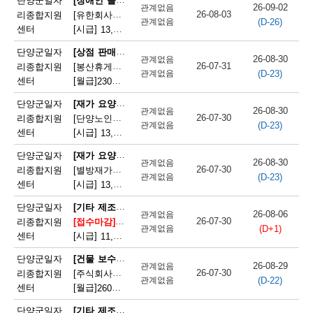
단양군일자
26-09-02
관계없음
26-08-03
리종합지원
[유한회사단양돌봄사회서비스센터] 장애인 활동지원사 모집
(D-26)
관계없음
센터
[시급]
13,100원
|
충청북도 단양군 단양읍 삼봉로 233
[상점 판매원]
단양군일자
26-08-30
관계없음
26-07-31
리종합지원
[봉산휴게쉼터] 봉산휴게쉼터 판매원 모집
(D-23)
관계없음
센터
[월급]
230만원
|
충청북도 단양군 단성면 월악로 4327
[재가 요양보호사]
단양군일자
26-08-30
관계없음
26-07-30
리종합지원
[단양노인재가복지센터] 단양노인재가복지센터 방문요양 요양선생님 모집
(D-23)
관계없음
센터
[시급]
13,100원
|
충청북도 단양군 대강면 대강로 71
[재가 요양보호사]
단양군일자
26-08-30
관계없음
26-07-30
리종합지원
[별방재가노인복지센터] 별방재가요양복지센터 재가요양보호사 모집
(D-23)
관계없음
센터
[시급]
13,000원
|
충청북도 단양군 영춘면 별방창원로 417
[기타 제조 관련 단순 종사원]
단양군일자
26-08-06
관계없음
26-07-30
리종합지원
[접수마감]
[주식회사 에스피네이처] (주)에스피네이처 생
(D+1)
관계없음
센터
[시급]
11,165원
|
충청북도 단양군 매포읍 매포농공단지로 260-19
[건물 보수원 및 영선원(아파트 기계·전기 시설관리 제외)]
단양군일자
26-08-29
관계없음
26-07-30
리종합지원
[주식회사국원] 단양두진아파트 영선기사 모집
(D-22)
관계없음
센터
[월급]
260만원
|
충청북도 단양군 단양읍 상진2로 17
[기타 제조 관련 단순 종사원]
단양군일자