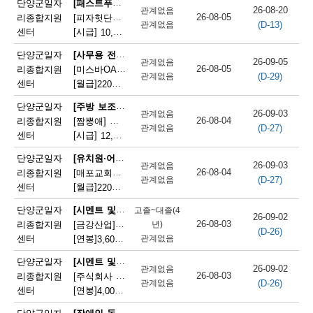
[패스트푸드 준비원]
단양군일자
26-08-20
관계없음
단
26-08-05
리종합지원
[피자헛단양점]피자헛 단양점 파트타임 직원 모집
(D-13)
관계없음
센터
[시급]
10,320원
|
충청북도 단양군 단양읍 삼봉로 247
양
[사무용 전자기기 설치 및 수리원(컴퓨터 제외)]
단양군일자
군
26-09-05
관계없음
26-08-05
리종합지원
[미스바OA] 사무기기 서비스 직원 모집
(D-29)
관계없음
채
센터
[월급]
220만원
|
충청북도 단양군 단양읍 중앙2로 2
용
[주방 보조원(일반 음식점)]
단양군일자
26-09-03
관계없음
26-08-04
리종합지원
[짬뽕애] 주방보조 및 홀서빙 모집
정
(D-27)
관계없음
센터
[시급]
12,000원
|
충청북도 단양군 단양읍 별곡8길 6-1
보
[유치원·어린이집 급식 조리사]
단양군일자
26-09-03
관계없음
26-08-04
리종합지원
[매포교회어린이집] 어린이집 조리사(정규직) 채용
(D-27)
관계없음
센터
[월급]
220만원
|
충청북도 단양군 매포읍 평동3길 12
[시멘트 및 광물제품 제조기 조작원]
단양군일자
고졸~대졸(4
26-09-02
26-08-03
리종합지원
[금강산업]한일시멘트협력업체 예열직원 모집
년)
(D-26)
센터
[연봉]
관계없음
3,600만원
|
충청북도 단양군 매포읍 매포길 245
[시멘트 및 광물제품 제조기 조작원]
단양군일자
26-09-02
관계없음
26-08-03
리종합지원
[주식회사 주안] 시멘트 생산 설비 관리
(D-26)
관계없음
센터
[연봉]
4,000만원
|
충청북도 단양군 매포읍 매포길 18
[장애인 돌봄 종사원]