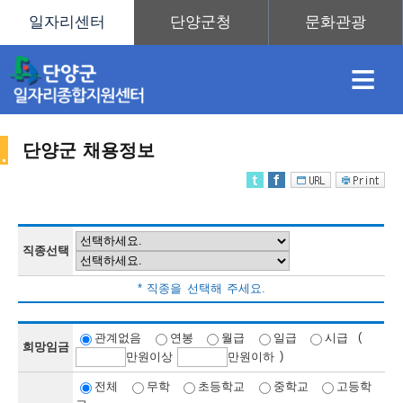
≡
단양군 채용정보
채
인
직
취
센
용
재
업
업
터
직종선택
채
* 직종을 선택해 주세요.
정
정
훈
도
안
(
관계없음
연봉
월급
일급
시급
희망임금
)
만
원이상
만
원이하
용
전체
무학
초등학교
중학교
고등학