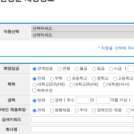
직종선택
* 직종을 선택해 주
(
희망임금
관계없음
연봉
월급
일급
시급
전체
무학
초등학교
중학교
고등학교
학력
대학교(2/3년제)
대학교(4년제)
대학원(석사)
학력무관
( 최소
년
개월 이상 )
경력
전체
경력
장애인 채용희망
전체
병행채용
우대
장애인만 채용
검색키워드
회사명