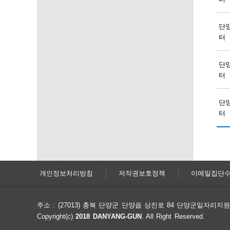
단
터
단
터
단
터
개인정보처리방침
저작권보호정책
이메일집단
주소 : (27013) 충북 단양군 단양읍 상진로 84 단양군일자리
Copyright(c)
2018 DANYANG-GUN
. All Right Reserved.