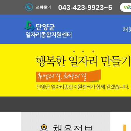
043-423-9923~5
전화문의
채
채용정보