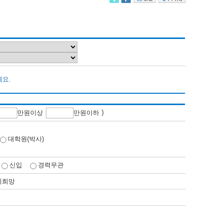
세요.
)
만
원이상
만
원이하
대학원(박사)
신입
경력무관
비희망