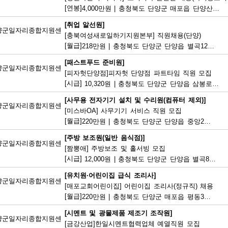
[연봉]
4,000만원
|
충청북도 단양군 매포읍 단양산업단지2로 47
[취업 알선원]
양군일자리종합지원센
[충북여성새로일하기지원본부] 직원채용(단양)
[월급]
218만원
|
충청북도 단양군 단양읍 별곡12길 5
[패스트푸드 준비원]
양군일자리종합지원센
[피자헛단양점]피자헛 단양점 파트타임 직원 모집
[시급]
10,320원
|
충청북도 단양군 단양읍 삼봉로 247
[사무용 전자기기 설치 및 수리원(컴퓨터 제외)]
양군일자리종합지원센
[미스바OA] 사무기기 서비스 직원 모집
[월급]
220만원
|
충청북도 단양군 단양읍 중앙2로 2
[주방 보조원(일반 음식점)]
양군일자리종합지원센
[짬뽕애] 주방보조 및 홀서빙 모집
[시급]
12,000원
|
충청북도 단양군 단양읍 별곡8길 6-1
[유치원·어린이집 급식 조리사]
양군일자리종합지원센
[매포교회어린이집] 어린이집 조리사(정규직) 채용
[월급]
220만원
|
충청북도 단양군 매포읍 평동3길 12
[시멘트 및 광물제품 제조기 조작원]
양군일자리종합지원센
[금강산업]한일시멘트협력업체 예열직원 모집