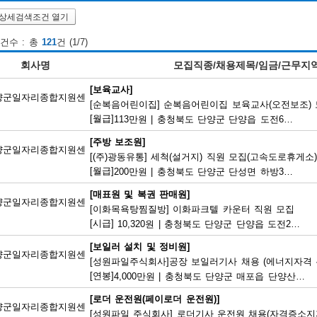
상세검색조건 열기
건수 : 총
121
건 (1/7)
회사명
모집직종/채용제목/임금/근무지
[보육교사]
양군일자리종합지원센
[순복음어린이집] 순복음어린이집 보육교사(오전보조)
[월급]
113만원
|
충청북도 단양군 단양읍 도전6길 8
[주방 보조원]
양군일자리종합지원센
[(주)광동유통] 세척(설거지) 직원 모집(고속도로휴게소)
[월급]
200만원
|
충청북도 단양군 단성면 하방3길 100
[매표원 및 복권 판매원]
양군일자리종합지원센
[이화목욕탕찜질방] 이화파크텔 카운터 직원 모집
[시급]
10,320원
|
충청북도 단양군 단양읍 도전2로 12
[보일러 설치 및 정비원]
양군일자리종합지원센
[성원파일주식회사]공장 보일러기사 채용 (에너지자격 우
[연봉]
4,000만원
|
충청북도 단양군 매포읍 단양산업단지2로 47
[로더 운전원(페이로더 운전원)]
양군일자리종합지원센
[성원파일 주식회사] 로더기사 운전원 채용(자격증소지자