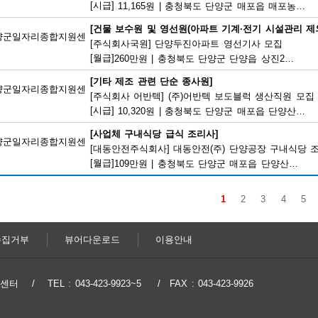
[시급]
11,165원
|
충청북도 단양군 매포읍 매포농공단지로 260-19
[건물 보수원 및 영선원(아파트 기계·전기 시설관리 제외
양군일자리종합지원센
[주식회사국원] 단양두진아파트 영선기사 모집
[월급]
260만원
|
충청북도 단양군 단양읍 상진2로 17
[기타 제조 관련 단순 종사원]
양군일자리종합지원센
[주식회사 어반텍] (주)어반텍 보도블럭 생산직원 모집
[시급]
10,320원
|
충청북도 단양군 매포읍 단양산업단지2로 102
[사업체 구내식당 급식 조리사]
양군일자리종합지원센
[대동안전주식회사] 대동안전(주) 단양공장 구내식당 
[월급]
109만원
|
충청북도 단양군 매포읍 단양산업단지1로 166
1
2
3
4
5
수집거부
뷰어다운로드
이용안내
지원센터
TEL : 043-423-9923~5
FAX : 043-423-9926