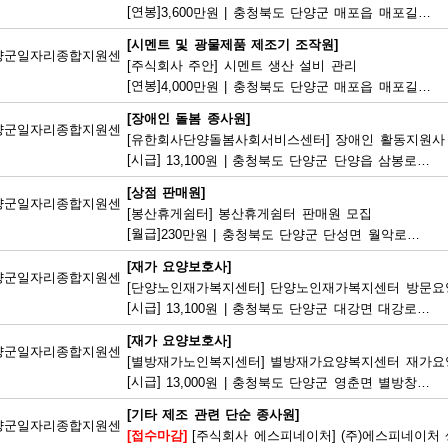
[연봉]
3,600만원
|
충청북도 단양군 매포읍 매포길 245
[시멘트 및 광물제품 제조기 조작원]
양군일자리종합지원센
[주식회사 주안] 시멘트 생산 설비 관리
[연봉]
4,000만원
|
충청북도 단양군 매포읍 매포길 18
[장애인 돌봄 종사원]
양군일자리종합지원센
[유한회사단양돌봄사회서비스센터] 장애인 활동지원사
[시급]
13,100원
|
충청북도 단양군 단양읍 삼봉로 233
[상점 판매원]
양군일자리종합지원센
[봉산휴게쉼터] 봉산휴게쉼터 판매원 모집
[월급]
230만원
|
충청북도 단양군 단성면 월악로 4327
[재가 요양보호사]
양군일자리종합지원센
[단양노인재가복지센터] 단양노인재가복지센터 방문요
[시급]
13,100원
|
충청북도 단양군 대강면 대강로 71
[재가 요양보호사]
양군일자리종합지원센
[별방재가노인복지센터] 별방재가요양복지센터 재가요
[시급]
13,000원
|
충청북도 단양군 영춘면 별방창원로 417
[기타 제조 관련 단순 종사원]
양군일자리종합지원센
[접수마감]
[주식회사 에스피네이처] (주)에스피네이처 생산기능