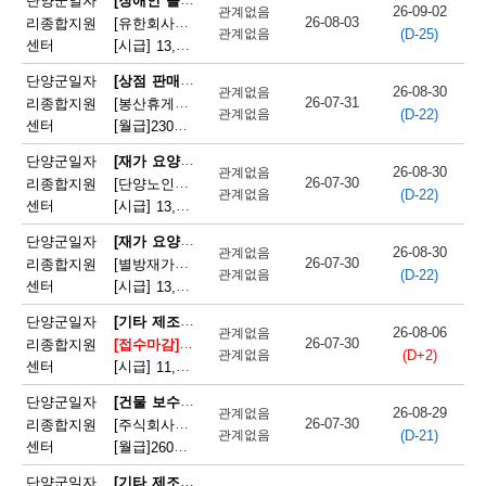
단양군일자
26-09-02
관계없음
26-08-03
리종합지원
[유한회사단양돌봄사회서비스센터] 장애인 활동지원사 모집
(D-25)
관계없음
센터
[시급]
13,100원
|
충청북도 단양군 단양읍 삼봉로 233
[상점 판매원]
단양군일자
26-08-30
관계없음
26-07-31
리종합지원
[봉산휴게쉼터] 봉산휴게쉼터 판매원 모집
(D-22)
관계없음
센터
[월급]
230만원
|
충청북도 단양군 단성면 월악로 4327
[재가 요양보호사]
단양군일자
26-08-30
관계없음
26-07-30
리종합지원
[단양노인재가복지센터] 단양노인재가복지센터 방문요양 요양선생님 모집
(D-22)
관계없음
센터
[시급]
13,100원
|
충청북도 단양군 대강면 대강로 71
[재가 요양보호사]
단양군일자
26-08-30
관계없음
26-07-30
리종합지원
[별방재가노인복지센터] 별방재가요양복지센터 재가요양보호사 모집
(D-22)
관계없음
센터
[시급]
13,000원
|
충청북도 단양군 영춘면 별방창원로 417
[기타 제조 관련 단순 종사원]
단양군일자
26-08-06
관계없음
26-07-30
리종합지원
[접수마감]
[주식회사 에스피네이처] (주)에스피네이처 생
(D+2)
관계없음
센터
[시급]
11,165원
|
충청북도 단양군 매포읍 매포농공단지로 260-19
[건물 보수원 및 영선원(아파트 기계·전기 시설관리 제외)]
단양군일자
26-08-29
관계없음
26-07-30
리종합지원
[주식회사국원] 단양두진아파트 영선기사 모집
(D-21)
관계없음
센터
[월급]
260만원
|
충청북도 단양군 단양읍 상진2로 17
[기타 제조 관련 단순 종사원]
단양군일자