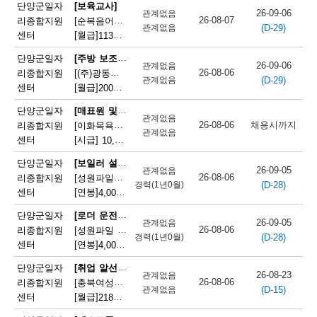
채
단양군일자
[보육교사]
26-09-06
관계없음
26-08-07
리종합지원
[순복음어린이집] 순복음어린이집 보육교사(오전보조) 모집
(D-29)
용
관계없음
센터
[월급]
113만원
|
충청북도 단양군 단양읍 도전6길 8
정
[주방 보조원]
단양군일자
26-09-06
관계없음
26-08-06
리종합지원
[(주)광동유통] 세척(설거지) 직원 모집(고속도로휴게소)
보
(D-29)
관계없음
센터
[월급]
200만원
|
충청북도 단양군 단성면 하방3길 100
오
[매표원 및 복권 판매원]
단양군일자
관계없음
늘
26-08-06
채용시까지
리종합지원
[이화목욕탕찜질방] 이화파크텔 카운터 직원 모집
관계없음
센터
[시급]
10,320원
|
충청북도 단양군 단양읍 도전2로 12
마
[보일러 설치 및 정비원]
단양군일자
감
26-09-05
관계없음
26-08-06
리종합지원
[성원파일주식회사]공장 보일러기사 채용 (에너지자격 우대 / 정규직)
(D-28)
경력(1년0월)
되
센터
[연봉]
4,000만원
|
충청북도 단양군 매포읍 단양산업단지2로 47
는
[로더 운전원(페이로더 운전원)]
단양군일자
26-09-05
관계없음
26-08-06
리종합지원
[성원파일 주식회사] 로더기사 운전원 채용(자격증소지자/ 정규직)
채
(D-28)
경력(1년0월)
센터
[연봉]
4,000만원
|
충청북도 단양군 매포읍 단양산업단지2로 47
용
[취업 알선원]
단양군일자
26-08-23
관계없음
정
26-08-06
리종합지원
[충북여성새로일하기지원본부] 직원채용(단양)
(D-15)
관계없음
센터
[월급]
218만원
|
충청북도 단양군 단양읍 별곡12길 5
보