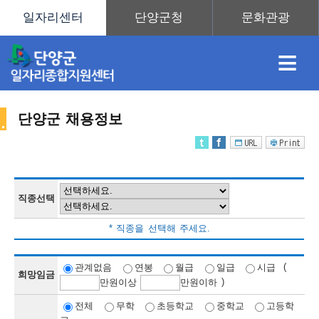
≡
단양군 채용정보
채
인
직
취
센
용
재
업
업
터
직종선택
채
* 직종을 선택해 주세요.
정
정
훈
도
안
(
관계없음
연봉
월급
일급
시급
희망임금
)
만
원이상
만
원이하
용
전체
무학
초등학교
중학교
고등학