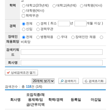
교
학력
대학교(2/3년제)
대학교(4년제)
대학원(석사)
보
보
련
우
내
대학원(박사)
학력무관
정
( 최소
년
개월 이상 )
전체
경력
경력
신입
경력무관
정
미
장애인
전체
병행채용
우대
장애인만 채용
채용희망
비희망
검색키워
보
드
보
회사명
상세검색조건 열기
오
늘
검색하기
검색초기화
검색건수 : 총
118
건 (1/6)
등
모집직종/채
록
회사명
용제목/임
학력/경력
등록일
마감일
금/근무지역
된