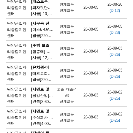
[패스트푸드 준비원]
단양군일자
26-08-20
관계없음
단
26-08-05
리종합지원
[피자헛단양점]피자헛 단양점 파트타임 직원 모집
(D-12)
관계없음
센터
[시급]
10,320원
|
충청북도 단양군 단양읍 삼봉로 247
양
[사무용 전자기기 설치 및 수리원(컴퓨터 제외)]
단양군일자
군
26-09-05
관계없음
26-08-05
리종합지원
[미스바OA] 사무기기 서비스 직원 모집
(D-28)
관계없음
채
센터
[월급]
220만원
|
충청북도 단양군 단양읍 중앙2로 2
용
[주방 보조원(일반 음식점)]
단양군일자
26-09-03
관계없음
26-08-04
리종합지원
[짬뽕애] 주방보조 및 홀서빙 모집
정
(D-26)
관계없음
센터
[시급]
12,000원
|
충청북도 단양군 단양읍 별곡8길 6-1
보
[유치원·어린이집 급식 조리사]
단양군일자
26-09-03
관계없음
26-08-04
리종합지원
[매포교회어린이집] 어린이집 조리사(정규직) 채용
(D-26)
관계없음
센터
[월급]
220만원
|
충청북도 단양군 매포읍 평동3길 12
[시멘트 및 광물제품 제조기 조작원]
단양군일자
고졸~대졸(4
26-09-02
26-08-03
리종합지원
[금강산업]한일시멘트협력업체 예열직원 모집
년)
(D-25)
센터
[연봉]
관계없음
3,600만원
|
충청북도 단양군 매포읍 매포길 245
[시멘트 및 광물제품 제조기 조작원]
단양군일자
26-09-02
관계없음
26-08-03
리종합지원
[주식회사 주안] 시멘트 생산 설비 관리
(D-25)
관계없음
센터
[연봉]
4,000만원
|
충청북도 단양군 매포읍 매포길 18
[장애인 돌봄 종사원]