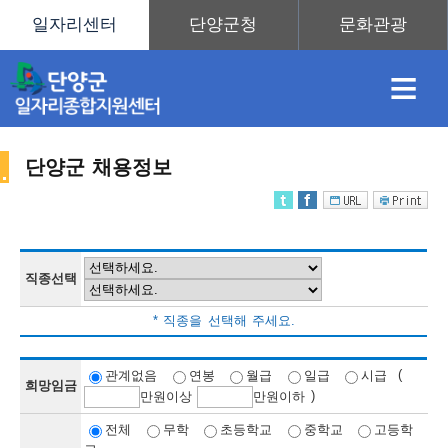
≡
단양군 채용정보
채
인
직
취
센
용
재
업
업
터
직종선택
채
* 직종을 선택해 주세요.
정
정
훈
도
안
(
관계없음
연봉
월급
일급
시급
희망임금
)
만
원이상
만
원이하
용
전체
무학
초등학교
중학교
고등학