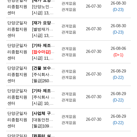
단양군일자
26-08-30
관계없음
26-07-30
리종합지원
[단양노인재가복지센터] 단양노인재가복지센터 방문요양 요양선생님 모집
(D-23)
관계없음
센터
[시급]
13,100원
|
충청북도 단양군 대강면 대강로 71
[재가 요양보호사]
단양군일자
26-08-30
관계없음
26-07-30
리종합지원
[별방재가노인복지센터] 별방재가요양복지센터 재가요양보호사 모집
(D-23)
관계없음
센터
[시급]
13,000원
|
충청북도 단양군 영춘면 별방창원로 417
[기타 제조 관련 단순 종사원]
단양군일자
26-08-06
관계없음
26-07-30
리종합지원
[접수마감]
[주식회사 에스피네이처] (주)에스피네이처 생
(D+1)
관계없음
센터
[시급]
11,165원
|
충청북도 단양군 매포읍 매포농공단지로 260-19
[건물 보수원 및 영선원(아파트 기계·전기 시설관리 제외)]
단양군일자
26-08-29
관계없음
26-07-30
리종합지원
[주식회사국원] 단양두진아파트 영선기사 모집
(D-22)
관계없음
센터
[월급]
260만원
|
충청북도 단양군 단양읍 상진2로 17
[기타 제조 관련 단순 종사원]
단양군일자
26-08-29
관계없음
26-07-30
리종합지원
[주식회사 어반텍] (주)어반텍 보도블럭 생산직원 모집
(D-22)
관계없음
센터
[시급]
10,320원
|
충청북도 단양군 매포읍 단양산업단지2로 102
[사업체 구내식당 급식 조리사]
단양군일자
26-08-29
관계없음
26-07-30
리종합지원
[대동안전주식회사] 대동안전(주) 단양공장 구내식당 조리사 모집
(D-22)
관계없음
센터
[월급]
109만원
|
충청북도 단양군 매포읍 단양산업단지1로 166
[컴퓨터 설치 및 수리원(컴퓨터A/S원)]
단양군일자