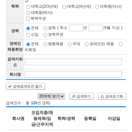
교
학력
대학교(2/3년제)
대학교(4년제)
대학원(석사)
보
보
련
우
내
대학원(박사)
학력무관
정
( 최소
년
개월 이상 )
전체
경력
경력
신입
경력무관
정
미
장애인
전체
병행채용
우대
장애인만 채용
채용희망
비희망
검색키워
보
드
보
회사명
상세검색조건 열기
오
늘
검색하기
검색초기화
검색건수 : 총
120
건 (1/6)
등
모집직종/채
록
회사명
용제목/임
학력/경력
등록일
마감일
금/근무지역
된