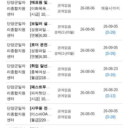
채
[매표원 및 복권 판매원]
단양군일자
관계없음
26-08-06
채용시까지
리종합지원
[이화목욕탕찜질방] 이화파크텔 카운터 직원 모집
용
관계없음
센터
[시급]
10,320원
|
충청북도 단양군 단양읍 도전2로 12
정
[보일러 설치 및 정비원]
단양군일자
26-09-05
관계없음
26-08-06
리종합지원
[성원파일주식회사]공장 보일러기사 채용 (에너지자격 우대 / 정규직)
보
(D-29)
경력(1년0월)
센터
[연봉]
4,000만원
|
충청북도 단양군 매포읍 단양산업단지2로 47
오
[로더 운전원(페이로더 운전원)]
단양군일자
26-09-05
관계없음
늘
26-08-06
리종합지원
[성원파일 주식회사] 로더기사 운전원 채용(자격증소지자/ 정규직)
(D-29)
경력(1년0월)
센터
[연봉]
4,000만원
|
충청북도 단양군 매포읍 단양산업단지2로 47
마
[취업 알선원]
단양군일자
감
26-08-23
관계없음
26-08-06
리종합지원
[충북여성새로일하기지원본부] 직원채용(단양)
(D-16)
관계없음
되
센터
[월급]
218만원
|
충청북도 단양군 단양읍 별곡12길 5
는
[패스트푸드 준비원]
단양군일자
26-08-20
관계없음
26-08-05
리종합지원
[피자헛단양점]피자헛 단양점 파트타임 직원 모집
채
(D-13)
관계없음
센터
[시급]
10,320원
|
충청북도 단양군 단양읍 삼봉로 247
용
[사무용 전자기기 설치 및 수리원(컴퓨터 제외)]
단양군일자
26-09-05
관계없음
정
26-08-05
리종합지원
[미스바OA] 사무기기 서비스 직원 모집
(D-29)
관계없음
센터
[월급]
220만원
|
충청북도 단양군 단양읍 중앙2로 2
보