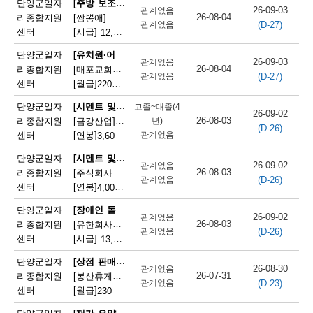
[주방 보조원(일반 음식점)]
단양군일자
26-09-03
관계없음
단
26-08-04
리종합지원
[짬뽕애] 주방보조 및 홀서빙 모집
(D-27)
관계없음
센터
[시급]
12,000원
|
충청북도 단양군 단양읍 별곡8길 6-1
양
[유치원·어린이집 급식 조리사]
단양군일자
군
26-09-03
관계없음
26-08-04
리종합지원
[매포교회어린이집] 어린이집 조리사(정규직) 채용
(D-27)
관계없음
채
센터
[월급]
220만원
|
충청북도 단양군 매포읍 평동3길 12
용
[시멘트 및 광물제품 제조기 조작원]
단양군일자
고졸~대졸(4
26-09-02
26-08-03
리종합지원
[금강산업]한일시멘트협력업체 예열직원 모집
년)
정
(D-26)
센터
[연봉]
관계없음
3,600만원
|
충청북도 단양군 매포읍 매포길 245
보
[시멘트 및 광물제품 제조기 조작원]
단양군일자
26-09-02
관계없음
26-08-03
리종합지원
[주식회사 주안] 시멘트 생산 설비 관리
(D-26)
관계없음
센터
[연봉]
4,000만원
|
충청북도 단양군 매포읍 매포길 18
[장애인 돌봄 종사원]
단양군일자
26-09-02
관계없음
26-08-03
리종합지원
[유한회사단양돌봄사회서비스센터] 장애인 활동지원사 모집
(D-26)
관계없음
센터
[시급]
13,100원
|
충청북도 단양군 단양읍 삼봉로 233
[상점 판매원]
단양군일자
26-08-30
관계없음
26-07-31
리종합지원
[봉산휴게쉼터] 봉산휴게쉼터 판매원 모집
(D-23)
관계없음
센터
[월급]
230만원
|
충청북도 단양군 단성면 월악로 4327
[재가 요양보호사]