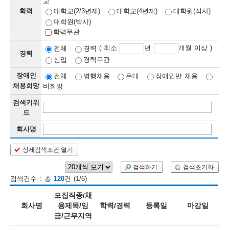
교
학력
대학교(2/3년제)
대학교(4년제)
대학원(석사)
보
보
련
우
내
대학원(박사)
학력무관
정
( 최소
년
개월 이상 )
전체
경력
경력
신입
경력무관
정
미
장애인
전체
병행채용
우대
장애인만 채용
채용희망
비희망
검색키워
보
드
보
회사명
상세검색조건 열기
오
늘
검색하기
검색초기화
검색건수 : 총
120
건 (1/6)
등
모집직종/채
록
회사명
용제목/임
학력/경력
등록일
마감일
금/근무지역
된