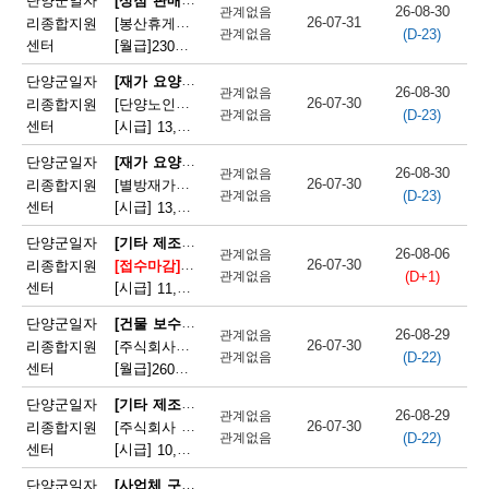
단양군일자
26-08-30
관계없음
26-07-31
리종합지원
[봉산휴게쉼터] 봉산휴게쉼터 판매원 모집
(D-23)
관계없음
센터
[월급]
230만원
|
충청북도 단양군 단성면 월악로 4327
[재가 요양보호사]
단양군일자
26-08-30
관계없음
26-07-30
리종합지원
[단양노인재가복지센터] 단양노인재가복지센터 방문요양 요양선생님 모집
(D-23)
관계없음
센터
[시급]
13,100원
|
충청북도 단양군 대강면 대강로 71
[재가 요양보호사]
단양군일자
26-08-30
관계없음
26-07-30
리종합지원
[별방재가노인복지센터] 별방재가요양복지센터 재가요양보호사 모집
(D-23)
관계없음
센터
[시급]
13,000원
|
충청북도 단양군 영춘면 별방창원로 417
[기타 제조 관련 단순 종사원]
단양군일자
26-08-06
관계없음
26-07-30
리종합지원
[접수마감]
[주식회사 에스피네이처] (주)에스피네이처 생
(D+1)
관계없음
센터
[시급]
11,165원
|
충청북도 단양군 매포읍 매포농공단지로 260-19
[건물 보수원 및 영선원(아파트 기계·전기 시설관리 제외)]
단양군일자
26-08-29
관계없음
26-07-30
리종합지원
[주식회사국원] 단양두진아파트 영선기사 모집
(D-22)
관계없음
센터
[월급]
260만원
|
충청북도 단양군 단양읍 상진2로 17
[기타 제조 관련 단순 종사원]
단양군일자
26-08-29
관계없음
26-07-30
리종합지원
[주식회사 어반텍] (주)어반텍 보도블럭 생산직원 모집
(D-22)
관계없음
센터
[시급]
10,320원
|
충청북도 단양군 매포읍 단양산업단지2로 102
[사업체 구내식당 급식 조리사]
단양군일자