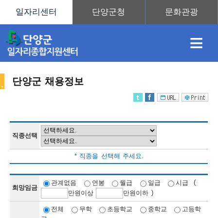
≡
단양군 채용정보
채
인
직
취
센
용
재
업
업
터
직종선택
채
* 직종을 선택해 주세요.
정
정
훈
도
안
(
관계없음
연봉
월급
일급
시급
희망임금
)
만
원이상
만
원이하
용
전체
무학
초등학교
중학교
고등학