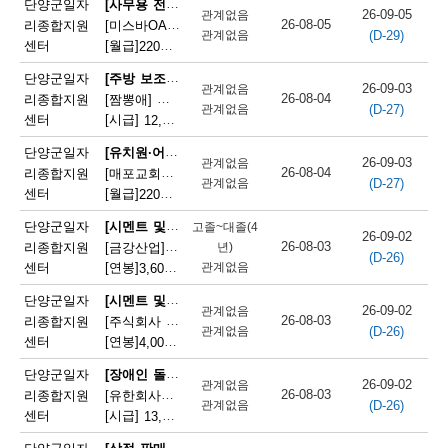
[사무용 전자기기 설치 및 수리원(컴퓨터 제외)]
단양군일자
26-09-05
관계없음
단
26-08-05
리종합지원
[미스바OA] 사무기기 서비스 직원 모집
(D-29)
관계없음
센터
[월급]
220만원
|
충청북도 단양군 단양읍 중앙2로 2
양
[주방 보조원(일반 음식점)]
단양군일자
군
26-09-03
관계없음
26-08-04
리종합지원
[짬뽕애] 주방보조 및 홀서빙 모집
(D-27)
관계없음
채
센터
[시급]
12,000원
|
충청북도 단양군 단양읍 별곡8길 6-1
용
[유치원·어린이집 급식 조리사]
단양군일자
26-09-03
관계없음
26-08-04
리종합지원
[매포교회어린이집] 어린이집 조리사(정규직) 채용
정
(D-27)
관계없음
센터
[월급]
220만원
|
충청북도 단양군 매포읍 평동3길 12
보
[시멘트 및 광물제품 제조기 조작원]
단양군일자
고졸~대졸(4
26-09-02
26-08-03
리종합지원
[금강산업]한일시멘트협력업체 예열직원 모집
년)
(D-26)
센터
[연봉]
관계없음
3,600만원
|
충청북도 단양군 매포읍 매포길 245
[시멘트 및 광물제품 제조기 조작원]
단양군일자
26-09-02
관계없음
26-08-03
리종합지원
[주식회사 주안] 시멘트 생산 설비 관리
(D-26)
관계없음
센터
[연봉]
4,000만원
|
충청북도 단양군 매포읍 매포길 18
[장애인 돌봄 종사원]
단양군일자
26-09-02
관계없음
26-08-03
리종합지원
[유한회사단양돌봄사회서비스센터] 장애인 활동지원사 모집
(D-26)
관계없음
센터
[시급]
13,100원
|
충청북도 단양군 단양읍 삼봉로 233
[상점 판매원]