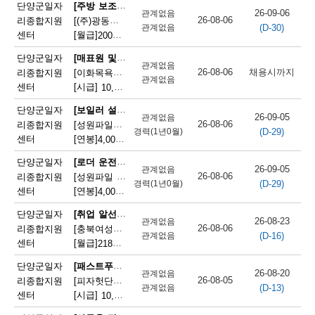
채
[주방 보조원]
단양군일자
26-09-06
관계없음
26-08-06
리종합지원
[(주)광동유통] 세척(설거지) 직원 모집(고속도로휴게소)
(D-30)
용
관계없음
센터
[월급]
200만원
|
충청북도 단양군 단성면 하방3길 100
정
[매표원 및 복권 판매원]
단양군일자
관계없음
26-08-06
채용시까지
리종합지원
[이화목욕탕찜질방] 이화파크텔 카운터 직원 모집
보
관계없음
센터
[시급]
10,320원
|
충청북도 단양군 단양읍 도전2로 12
오
[보일러 설치 및 정비원]
단양군일자
26-09-05
관계없음
늘
26-08-06
리종합지원
[성원파일주식회사]공장 보일러기사 채용 (에너지자격 우대 / 정규직)
(D-29)
경력(1년0월)
센터
[연봉]
4,000만원
|
충청북도 단양군 매포읍 단양산업단지2로 47
마
[로더 운전원(페이로더 운전원)]
단양군일자
감
26-09-05
관계없음
26-08-06
리종합지원
[성원파일 주식회사] 로더기사 운전원 채용(자격증소지자/ 정규직)
(D-29)
경력(1년0월)
되
센터
[연봉]
4,000만원
|
충청북도 단양군 매포읍 단양산업단지2로 47
는
[취업 알선원]
단양군일자
26-08-23
관계없음
26-08-06
리종합지원
[충북여성새로일하기지원본부] 직원채용(단양)
채
(D-16)
관계없음
센터
[월급]
218만원
|
충청북도 단양군 단양읍 별곡12길 5
용
[패스트푸드 준비원]
단양군일자
26-08-20
관계없음
정
26-08-05
리종합지원
[피자헛단양점]피자헛 단양점 파트타임 직원 모집
(D-13)
관계없음
센터
[시급]
10,320원
|
충청북도 단양군 단양읍 삼봉로 247
보