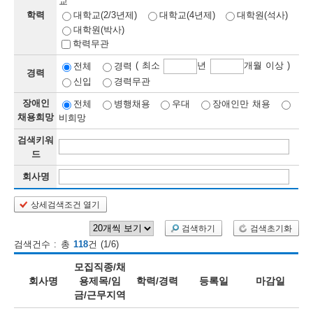
교
학력
대학교(2/3년제)
대학교(4년제)
대학원(석사)
보
보
련
우
내
대학원(박사)
학력무관
정
( 최소
년
개월 이상 )
전체
경력
경력
신입
경력무관
정
미
장애인
전체
병행채용
우대
장애인만 채용
채용희망
비희망
검색키워
보
드
보
회사명
상세검색조건 열기
오
늘
검색하기
검색초기화
검색건수 : 총
118
건 (1/6)
등
모집직종/채
록
회사명
용제목/임
학력/경력
등록일
마감일
금/근무지역
된