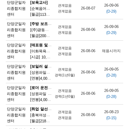
채
단양군일자
[보육교사]
26-09-06
관계없음
26-08-07
리종합지원
[순복음어린이집] 순복음어린이집 보육교사(오전보조) 모집
(D-29)
용
관계없음
센터
[월급]
113만원
|
충청북도 단양군 단양읍 도전6길 8
정
[주방 보조원]
단양군일자
26-09-06
관계없음
26-08-06
리종합지원
[(주)광동유통] 세척(설거지) 직원 모집(고속도로휴게소)
보
(D-29)
관계없음
센터
[월급]
200만원
|
충청북도 단양군 단성면 하방3길 100
오
[매표원 및 복권 판매원]
단양군일자
관계없음
늘
26-08-06
채용시까지
리종합지원
[이화목욕탕찜질방] 이화파크텔 카운터 직원 모집
관계없음
센터
[시급]
10,320원
|
충청북도 단양군 단양읍 도전2로 12
마
[보일러 설치 및 정비원]
단양군일자
감
26-09-05
관계없음
26-08-06
리종합지원
[성원파일주식회사]공장 보일러기사 채용 (에너지자격 우대 / 정규직)
(D-28)
경력(1년0월)
되
센터
[연봉]
4,000만원
|
충청북도 단양군 매포읍 단양산업단지2로 47
는
[로더 운전원(페이로더 운전원)]
단양군일자
26-09-05
관계없음
26-08-06
리종합지원
[성원파일 주식회사] 로더기사 운전원 채용(자격증소지자/ 정규직)
채
(D-28)
경력(1년0월)
센터
[연봉]
4,000만원
|
충청북도 단양군 매포읍 단양산업단지2로 47
용
[취업 알선원]
단양군일자
26-08-23
관계없음
정
26-08-06
리종합지원
[충북여성새로일하기지원본부] 직원채용(단양)
(D-15)
관계없음
센터
[월급]
218만원
|
충청북도 단양군 단양읍 별곡12길 5
보