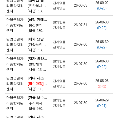
단양군일자
26-09-02
관계없음
26-08-03
리종합지원
[유한회사단양돌봄사회서비스센터] 장애인 활동지원사 모집
(D-25)
관계없음
센터
[시급]
13,100원
|
충청북도 단양군 단양읍 삼봉로 233
[상점 판매원]
단양군일자
26-08-30
관계없음
26-07-31
리종합지원
[봉산휴게쉼터] 봉산휴게쉼터 판매원 모집
(D-22)
관계없음
센터
[월급]
230만원
|
충청북도 단양군 단성면 월악로 4327
[재가 요양보호사]
단양군일자
26-08-30
관계없음
26-07-30
리종합지원
[단양노인재가복지센터] 단양노인재가복지센터 방문요양 요양선생님 모집
(D-22)
관계없음
센터
[시급]
13,100원
|
충청북도 단양군 대강면 대강로 71
[재가 요양보호사]
단양군일자
26-08-30
관계없음
26-07-30
리종합지원
[별방재가노인복지센터] 별방재가요양복지센터 재가요양보호사 모집
(D-22)
관계없음
센터
[시급]
13,000원
|
충청북도 단양군 영춘면 별방창원로 417
[기타 제조 관련 단순 종사원]
단양군일자
26-08-06
관계없음
26-07-30
리종합지원
[접수마감]
[주식회사 에스피네이처] (주)에스피네이처 생
(D+2)
관계없음
센터
[시급]
11,165원
|
충청북도 단양군 매포읍 매포농공단지로 260-19
[건물 보수원 및 영선원(아파트 기계·전기 시설관리 제외)]
단양군일자
26-08-29
관계없음
26-07-30
리종합지원
[주식회사국원] 단양두진아파트 영선기사 모집
(D-21)
관계없음
센터
[월급]
260만원
|
충청북도 단양군 단양읍 상진2로 17
[기타 제조 관련 단순 종사원]
단양군일자