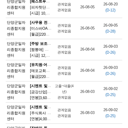
[패스트푸드 준비원]
단양군일자
26-08-20
관계없음
단
26-08-05
리종합지원
[피자헛단양점]피자헛 단양점 파트타임 직원 모집
(D-12)
관계없음
센터
[시급]
10,320원
|
충청북도 단양군 단양읍 삼봉로 247
양
[사무용 전자기기 설치 및 수리원(컴퓨터 제외)]
단양군일자
군
26-09-05
관계없음
26-08-05
리종합지원
[미스바OA] 사무기기 서비스 직원 모집
(D-28)
관계없음
채
센터
[월급]
220만원
|
충청북도 단양군 단양읍 중앙2로 2
용
[주방 보조원(일반 음식점)]
단양군일자
26-09-03
관계없음
26-08-04
리종합지원
[짬뽕애] 주방보조 및 홀서빙 모집
정
(D-26)
관계없음
센터
[시급]
12,000원
|
충청북도 단양군 단양읍 별곡8길 6-1
보
[유치원·어린이집 급식 조리사]
단양군일자
26-09-03
관계없음
26-08-04
리종합지원
[매포교회어린이집] 어린이집 조리사(정규직) 채용
(D-26)
관계없음
센터
[월급]
220만원
|
충청북도 단양군 매포읍 평동3길 12
[시멘트 및 광물제품 제조기 조작원]
단양군일자
고졸~대졸(4
26-09-02
26-08-03
리종합지원
[금강산업]한일시멘트협력업체 예열직원 모집
년)
(D-25)
센터
[연봉]
관계없음
3,600만원
|
충청북도 단양군 매포읍 매포길 245
[시멘트 및 광물제품 제조기 조작원]
단양군일자
26-09-02
관계없음
26-08-03
리종합지원
[주식회사 주안] 시멘트 생산 설비 관리
(D-25)
관계없음
센터
[연봉]
4,000만원
|
충청북도 단양군 매포읍 매포길 18
[장애인 돌봄 종사원]