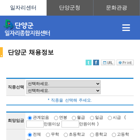
≡
단양군 채용정보
채
인
직
취
센
용
재
업
업
터
직종선택
채
* 직종을 선택해 주세요.
정
정
훈
도
안
(
관계없음
연봉
월급
일급
시급
희망임금
)
만
원이상
만
원이하
용
전체
무학
초등학교
중학교
고등학