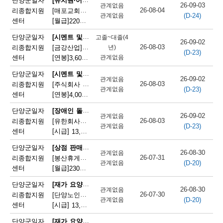
단양군일자
26-09-03
관계없음
26-08-04
리종합지원
[매포교회어린이집] 어린이집 조리사(정규직) 채용
(D-24)
관계없음
센터
[월급]
220만원
|
충청북도 단양군 매포읍 평동3길 12
[시멘트 및 광물제품 제조기 조작원]
단양군일자
고졸~대졸(4
26-09-02
26-08-03
리종합지원
[금강산업]한일시멘트협력업체 예열직원 모집
년)
(D-23)
센터
[연봉]
관계없음
3,600만원
|
충청북도 단양군 매포읍 매포길 245
[시멘트 및 광물제품 제조기 조작원]
단양군일자
26-09-02
관계없음
26-08-03
리종합지원
[주식회사 주안] 시멘트 생산 설비 관리
(D-23)
관계없음
센터
[연봉]
4,000만원
|
충청북도 단양군 매포읍 매포길 18
[장애인 돌봄 종사원]
단양군일자
26-09-02
관계없음
26-08-03
리종합지원
[유한회사단양돌봄사회서비스센터] 장애인 활동지원사 모집
(D-23)
관계없음
센터
[시급]
13,100원
|
충청북도 단양군 단양읍 삼봉로 233
[상점 판매원]
단양군일자
26-08-30
관계없음
26-07-31
리종합지원
[봉산휴게쉼터] 봉산휴게쉼터 판매원 모집
(D-20)
관계없음
센터
[월급]
230만원
|
충청북도 단양군 단성면 월악로 4327
[재가 요양보호사]
단양군일자
26-08-30
관계없음
26-07-30
리종합지원
[단양노인재가복지센터] 단양노인재가복지센터 방문요양 요양선생님 모집
(D-20)
관계없음
센터
[시급]
13,100원
|
충청북도 단양군 대강면 대강로 71
[재가 요양보호사]
단양군일자