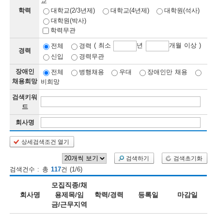
교
학력
대학교(2/3년제)
대학교(4년제)
대학원(석사)
보
보
련
우
내
대학원(박사)
학력무관
정
( 최소
년
개월 이상 )
전체
경력
경력
신입
경력무관
정
미
장애인
전체
병행채용
우대
장애인만 채용
채용희망
비희망
검색키워
보
드
보
회사명
상세검색조건 열기
오
늘
검색하기
검색초기화
검색건수 : 총
117
건 (1/6)
등
모집직종/채
록
회사명
용제목/임
학력/경력
등록일
마감일
금/근무지역
된