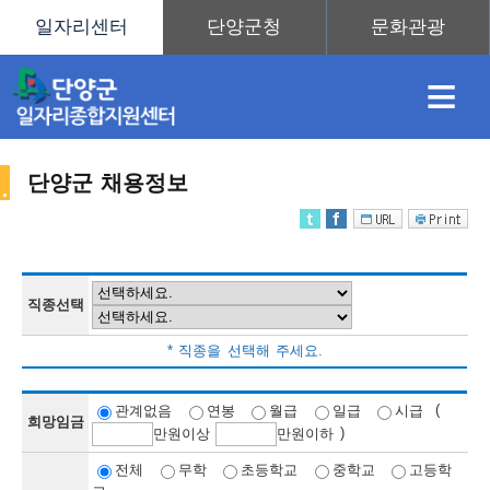
≡
단양군 채용정보
채
인
직
취
센
용
재
업
업
터
직종선택
채
* 직종을 선택해 주세요.
정
정
훈
도
안
(
관계없음
연봉
월급
일급
시급
희망임금
)
만
원이상
만
원이하
용
전체
무학
초등학교
중학교
고등학