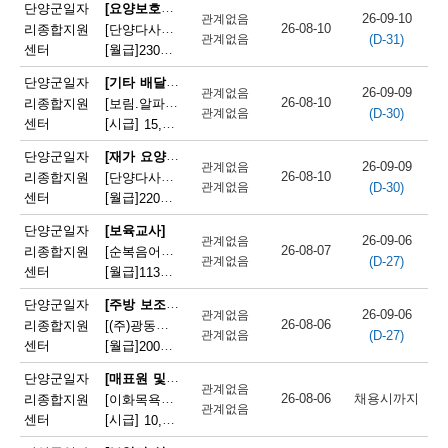
채
[요양보호사(노인요양사)]
단양군일자
26-09-10
관계없음
26-08-10
리종합지원
[단양다사랑노인요양원] 시설 요양보호사 모집
(D-31)
용
관계없음
센터
[월급]
230만원
|
충청북도 단양군 대강면 온천로 197
정
[기타 배달원(비정기 배달원)]
단양군일자
26-09-09
관계없음
26-08-10
리종합지원
[보림.알파(단양점)] 매장 정리 및 배달원 모집
보
(D-30)
관계없음
센터
[시급]
15,000원
|
충청북도 단양군 단양읍 중앙2로 2
오
[재가 요양보호사]
단양군일자
26-09-09
관계없음
늘
26-08-10
리종합지원
[단양다사랑노인요양원] 주간보호 요양보호사 모집
(D-30)
관계없음
센터
[월급]
220만원
|
충청북도 단양군 대강면 온천로 197
마
단양군일자
[보육교사]
감
26-09-06
관계없음
26-08-07
리종합지원
[순복음어린이집] 순복음어린이집 보육교사(오전보조) 모집
(D-27)
관계없음
되
센터
[월급]
113만원
|
충청북도 단양군 단양읍 도전6길 8
는
[주방 보조원]
단양군일자
26-09-06
관계없음
26-08-06
리종합지원
[(주)광동유통] 세척(설거지) 직원 모집(고속도로휴게소)
채
(D-27)
관계없음
센터
[월급]
200만원
|
충청북도 단양군 단성면 하방3길 100
용
[매표원 및 복권 판매원]
단양군일자
관계없음
정
26-08-06
채용시까지
리종합지원
[이화목욕탕찜질방] 이화파크텔 카운터 직원 모집
관계없음
센터
[시급]
10,320원
|
충청북도 단양군 단양읍 도전2로 12
보