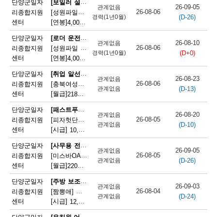
[보일러 설치 및 정비원]
단양군일자
26-09-05
관계없음
단
26-08-06
리종합지원
[성원파일주식회사]공장 보일러기사 채용 (에너지자격 우대 / 정규직)
(D-26)
경력(1년0월)
센터
[연봉]
4,000만원
|
충청북도 단양군 매포읍 단양산업단지2로 47
양
[로더 운전원(페이로더 운전원)]
단양군일자
군
26-08-10
관계없음
26-08-06
리종합지원
[성원파일 주식회사] 로더기사 운전원 채용(자격증소지자/ 정규직)
(D+0)
경력(1년0월)
채
센터
[연봉]
4,000만원
|
충청북도 단양군 매포읍 단양산업단지2로 47
용
[취업 알선원]
단양군일자
26-08-23
관계없음
26-08-06
리종합지원
[충북여성새로일하기지원본부] 직원채용(단양)
정
(D-13)
관계없음
센터
[월급]
218만원
|
충청북도 단양군 단양읍 별곡12길 5
보
[패스트푸드 준비원]
단양군일자
26-08-20
관계없음
26-08-05
리종합지원
[피자헛단양점]피자헛 단양점 파트타임 직원 모집
(D-10)
관계없음
센터
[시급]
10,320원
|
충청북도 단양군 단양읍 삼봉로 247
[사무용 전자기기 설치 및 수리원(컴퓨터 제외)]
단양군일자
26-09-05
관계없음
26-08-05
리종합지원
[미스바OA] 사무기기 서비스 직원 모집
(D-26)
관계없음
센터
[월급]
220만원
|
충청북도 단양군 단양읍 중앙2로 2
[주방 보조원(일반 음식점)]
단양군일자
26-09-03
관계없음
26-08-04
리종합지원
[짬뽕애] 주방보조 및 홀서빙 모집
(D-24)
관계없음
센터
[시급]
12,000원
|
충청북도 단양군 단양읍 별곡8길 6-1
[유치원·어린이집 급식 조리사]