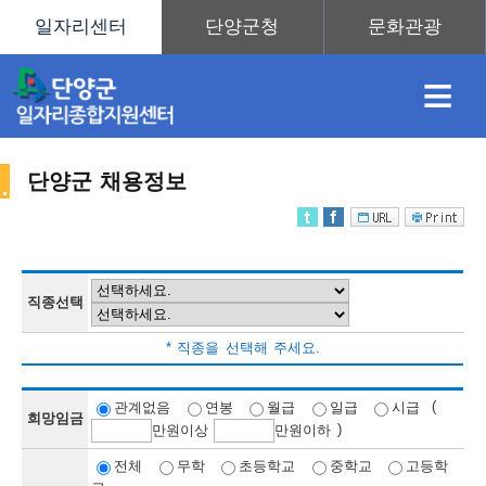
≡
단양군 채용정보
채
인
직
취
센
용
재
업
업
터
직종선택
채
* 직종을 선택해 주세요.
정
정
훈
도
안
(
관계없음
연봉
월급
일급
시급
희망임금
)
만
원이상
만
원이하
용
전체
무학
초등학교
중학교
고등학