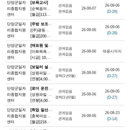
채
단양군일자
[보육교사]
26-09-06
관계없음
26-08-07
리종합지원
[순복음어린이집] 순복음어린이집 보육교사(오전보조) 모집
(D-28)
용
관계없음
센터
[월급]
113만원
|
충청북도 단양군 단양읍 도전6길 8
정
[주방 보조원]
단양군일자
26-09-06
관계없음
26-08-06
리종합지원
[(주)광동유통] 세척(설거지) 직원 모집(고속도로휴게소)
보
(D-28)
관계없음
센터
[월급]
200만원
|
충청북도 단양군 단성면 하방3길 100
오
[매표원 및 복권 판매원]
단양군일자
관계없음
늘
26-08-06
채용시까지
리종합지원
[이화목욕탕찜질방] 이화파크텔 카운터 직원 모집
관계없음
센터
[시급]
10,320원
|
충청북도 단양군 단양읍 도전2로 12
마
[보일러 설치 및 정비원]
단양군일자
감
26-09-05
관계없음
26-08-06
리종합지원
[성원파일주식회사]공장 보일러기사 채용 (에너지자격 우대 / 정규직)
(D-27)
경력(1년0월)
되
센터
[연봉]
4,000만원
|
충청북도 단양군 매포읍 단양산업단지2로 47
는
[로더 운전원(페이로더 운전원)]
단양군일자
26-09-05
관계없음
26-08-06
리종합지원
[성원파일 주식회사] 로더기사 운전원 채용(자격증소지자/ 정규직)
채
(D-27)
경력(1년0월)
센터
[연봉]
4,000만원
|
충청북도 단양군 매포읍 단양산업단지2로 47
용
[취업 알선원]
단양군일자
26-08-23
관계없음
정
26-08-06
리종합지원
[충북여성새로일하기지원본부] 직원채용(단양)
(D-14)
관계없음
센터
[월급]
218만원
|
충청북도 단양군 단양읍 별곡12길 5
보