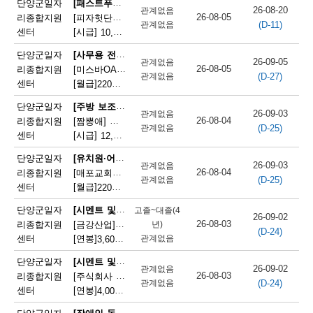
[패스트푸드 준비원]
단양군일자
26-08-20
관계없음
단
26-08-05
리종합지원
[피자헛단양점]피자헛 단양점 파트타임 직원 모집
(D-11)
관계없음
센터
[시급]
10,320원
|
충청북도 단양군 단양읍 삼봉로 247
양
[사무용 전자기기 설치 및 수리원(컴퓨터 제외)]
단양군일자
군
26-09-05
관계없음
26-08-05
리종합지원
[미스바OA] 사무기기 서비스 직원 모집
(D-27)
관계없음
채
센터
[월급]
220만원
|
충청북도 단양군 단양읍 중앙2로 2
용
[주방 보조원(일반 음식점)]
단양군일자
26-09-03
관계없음
26-08-04
리종합지원
[짬뽕애] 주방보조 및 홀서빙 모집
정
(D-25)
관계없음
센터
[시급]
12,000원
|
충청북도 단양군 단양읍 별곡8길 6-1
보
[유치원·어린이집 급식 조리사]
단양군일자
26-09-03
관계없음
26-08-04
리종합지원
[매포교회어린이집] 어린이집 조리사(정규직) 채용
(D-25)
관계없음
센터
[월급]
220만원
|
충청북도 단양군 매포읍 평동3길 12
[시멘트 및 광물제품 제조기 조작원]
단양군일자
고졸~대졸(4
26-09-02
26-08-03
리종합지원
[금강산업]한일시멘트협력업체 예열직원 모집
년)
(D-24)
센터
[연봉]
관계없음
3,600만원
|
충청북도 단양군 매포읍 매포길 245
[시멘트 및 광물제품 제조기 조작원]
단양군일자
26-09-02
관계없음
26-08-03
리종합지원
[주식회사 주안] 시멘트 생산 설비 관리
(D-24)
관계없음
센터
[연봉]
4,000만원
|
충청북도 단양군 매포읍 매포길 18
[장애인 돌봄 종사원]