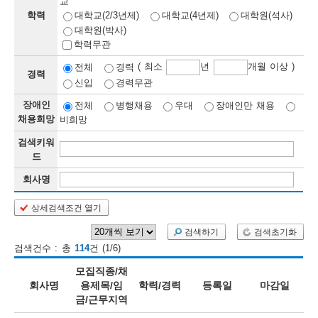
교
학력
대학교(2/3년제)
대학교(4년제)
대학원(석사)
보
보
련
우
내
대학원(박사)
학력무관
정
( 최소
년
개월 이상 )
전체
경력
경력
신입
경력무관
정
미
장애인
전체
병행채용
우대
장애인만 채용
채용희망
비희망
검색키워
보
드
보
회사명
상세검색조건 열기
오
늘
검색하기
검색초기화
검색건수 : 총
114
건 (1/6)
등
모집직종/채
록
회사명
용제목/임
학력/경력
등록일
마감일
금/근무지역
된