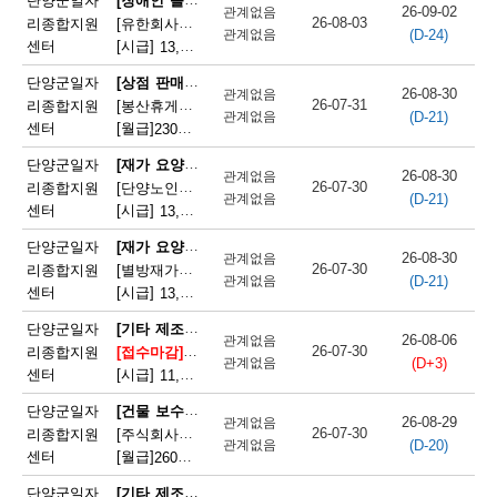
단양군일자
26-09-02
관계없음
26-08-03
리종합지원
[유한회사단양돌봄사회서비스센터] 장애인 활동지원사 모집
(D-24)
관계없음
센터
[시급]
13,100원
|
충청북도 단양군 단양읍 삼봉로 233
[상점 판매원]
단양군일자
26-08-30
관계없음
26-07-31
리종합지원
[봉산휴게쉼터] 봉산휴게쉼터 판매원 모집
(D-21)
관계없음
센터
[월급]
230만원
|
충청북도 단양군 단성면 월악로 4327
[재가 요양보호사]
단양군일자
26-08-30
관계없음
26-07-30
리종합지원
[단양노인재가복지센터] 단양노인재가복지센터 방문요양 요양선생님 모집
(D-21)
관계없음
센터
[시급]
13,100원
|
충청북도 단양군 대강면 대강로 71
[재가 요양보호사]
단양군일자
26-08-30
관계없음
26-07-30
리종합지원
[별방재가노인복지센터] 별방재가요양복지센터 재가요양보호사 모집
(D-21)
관계없음
센터
[시급]
13,000원
|
충청북도 단양군 영춘면 별방창원로 417
[기타 제조 관련 단순 종사원]
단양군일자
26-08-06
관계없음
26-07-30
리종합지원
[접수마감]
[주식회사 에스피네이처] (주)에스피네이처 생
(D+3)
관계없음
센터
[시급]
11,165원
|
충청북도 단양군 매포읍 매포농공단지로 260-19
[건물 보수원 및 영선원(아파트 기계·전기 시설관리 제외)]
단양군일자
26-08-29
관계없음
26-07-30
리종합지원
[주식회사국원] 단양두진아파트 영선기사 모집
(D-20)
관계없음
센터
[월급]
260만원
|
충청북도 단양군 단양읍 상진2로 17
[기타 제조 관련 단순 종사원]
단양군일자