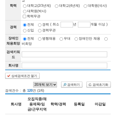
교
학력
대학교(2/3년제)
대학교(4년제)
대학원(석사)
보
보
련
우
내
대학원(박사)
학력무관
정
( 최소
년
개월 이상 )
전체
경력
경력
신입
경력무관
정
미
장애인
전체
병행채용
우대
장애인만 채용
채용희망
비희망
검색키워
보
드
보
회사명
상세검색조건 열기
오
늘
검색하기
검색초기화
검색건수 : 총
120
건 (1/6)
등
모집직종/채
록
회사명
용제목/임
학력/경력
등록일
마감일
금/근무지역
된