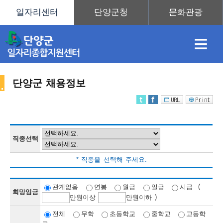
≡
단양군 채용정보
채
인
직
취
센
용
재
업
업
터
직종선택
채
* 직종을 선택해 주세요.
정
정
훈
도
안
(
관계없음
연봉
월급
일급
시급
희망임금
)
만
원이상
만
원이하
용
전체
무학
초등학교
중학교
고등학