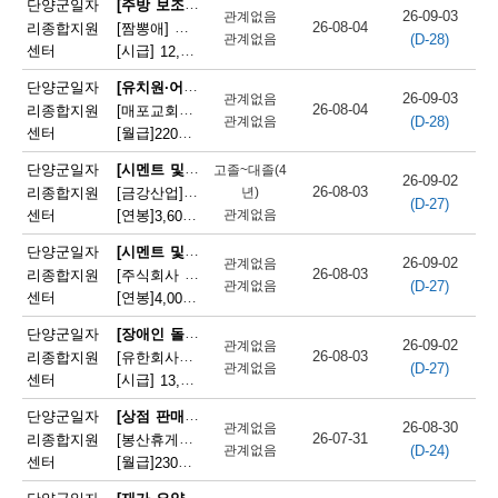
[주방 보조원(일반 음식점)]
단양군일자
26-09-03
관계없음
단
26-08-04
리종합지원
[짬뽕애] 주방보조 및 홀서빙 모집
(D-28)
관계없음
센터
[시급]
12,000원
|
충청북도 단양군 단양읍 별곡8길 6-1
양
[유치원·어린이집 급식 조리사]
단양군일자
군
26-09-03
관계없음
26-08-04
리종합지원
[매포교회어린이집] 어린이집 조리사(정규직) 채용
(D-28)
관계없음
채
센터
[월급]
220만원
|
충청북도 단양군 매포읍 평동3길 12
용
[시멘트 및 광물제품 제조기 조작원]
단양군일자
고졸~대졸(4
26-09-02
26-08-03
리종합지원
[금강산업]한일시멘트협력업체 예열직원 모집
년)
정
(D-27)
센터
[연봉]
관계없음
3,600만원
|
충청북도 단양군 매포읍 매포길 245
보
[시멘트 및 광물제품 제조기 조작원]
단양군일자
26-09-02
관계없음
26-08-03
리종합지원
[주식회사 주안] 시멘트 생산 설비 관리
(D-27)
관계없음
센터
[연봉]
4,000만원
|
충청북도 단양군 매포읍 매포길 18
[장애인 돌봄 종사원]
단양군일자
26-09-02
관계없음
26-08-03
리종합지원
[유한회사단양돌봄사회서비스센터] 장애인 활동지원사 모집
(D-27)
관계없음
센터
[시급]
13,100원
|
충청북도 단양군 단양읍 삼봉로 233
[상점 판매원]
단양군일자
26-08-30
관계없음
26-07-31
리종합지원
[봉산휴게쉼터] 봉산휴게쉼터 판매원 모집
(D-24)
관계없음
센터
[월급]
230만원
|
충청북도 단양군 단성면 월악로 4327
[재가 요양보호사]