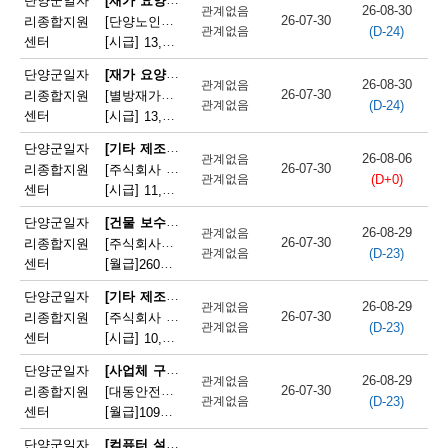
단양군일자
26-08-30
관계없음
26-07-30
리종합지원
[단양노인재가복지센터] 단양노인재가복지센터 방문요양 요양선생님 모집
(D-24)
관계없음
센터
[시급]
13,100원
|
충청북도 단양군 대강면 대강로 71
[재가 요양보호사]
단양군일자
26-08-30
관계없음
26-07-30
리종합지원
[별방재가노인복지센터] 별방재가요양복지센터 재가요양보호사 모집
(D-24)
관계없음
센터
[시급]
13,000원
|
충청북도 단양군 영춘면 별방창원로 417
[기타 제조 관련 단순 종사원]
단양군일자
26-08-06
관계없음
26-07-30
리종합지원
[주식회사 에스피네이처] (주)에스피네이처 생산기능직 모집(단양사업소)
(D+0)
관계없음
센터
[시급]
11,165원
|
충청북도 단양군 매포읍 매포농공단지로 260-19
[건물 보수원 및 영선원(아파트 기계·전기 시설관리 제외)]
단양군일자
26-08-29
관계없음
26-07-30
리종합지원
[주식회사국원] 단양두진아파트 영선기사 모집
(D-23)
관계없음
센터
[월급]
260만원
|
충청북도 단양군 단양읍 상진2로 17
[기타 제조 관련 단순 종사원]
단양군일자
26-08-29
관계없음
26-07-30
리종합지원
[주식회사 어반텍] (주)어반텍 보도블럭 생산직원 모집
(D-23)
관계없음
센터
[시급]
10,320원
|
충청북도 단양군 매포읍 단양산업단지2로 102
[사업체 구내식당 급식 조리사]
단양군일자
26-08-29
관계없음
26-07-30
리종합지원
[대동안전주식회사] 대동안전(주) 단양공장 구내식당 조리사 모집
(D-23)
관계없음
센터
[월급]
109만원
|
충청북도 단양군 매포읍 단양산업단지1로 166
[컴퓨터 설치 및 수리원(컴퓨터A/S원)]
단양군일자