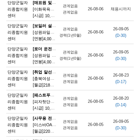
채
[매표원 및 복권 판매원]
단양군일자
관계없음
26-08-06
채용시까지
리종합지원
[이화목욕탕찜질방] 이화파크텔 카운터 직원 모집
용
관계없음
센터
[시급]
10,320원
|
충청북도 단양군 단양읍 도전2로 12
정
[보일러 설치 및 정비원]
단양군일자
26-09-05
관계없음
26-08-06
리종합지원
[성원파일주식회사]공장 보일러기사 채용 (에너지자격 우대 / 정규직)
보
(D-30)
경력(1년0월)
센터
[연봉]
4,000만원
|
충청북도 단양군 매포읍 단양산업단지2로 47
오
[로더 운전원(페이로더 운전원)]
단양군일자
26-09-05
관계없음
늘
26-08-06
리종합지원
[성원파일 주식회사] 로더기사 운전원 채용(자격증소지자/ 정규직)
(D-30)
경력(1년0월)
센터
[연봉]
4,000만원
|
충청북도 단양군 매포읍 단양산업단지2로 47
마
[취업 알선원]
단양군일자
감
26-08-23
관계없음
26-08-06
리종합지원
[충북여성새로일하기지원본부] 직원채용(단양)
(D-17)
관계없음
되
센터
[월급]
218만원
|
충청북도 단양군 단양읍 별곡12길 5
는
[패스트푸드 준비원]
단양군일자
26-08-20
관계없음
26-08-05
리종합지원
[피자헛단양점]피자헛 단양점 파트타임 직원 모집
채
(D-14)
관계없음
센터
[시급]
10,320원
|
충청북도 단양군 단양읍 삼봉로 247
용
[사무용 전자기기 설치 및 수리원(컴퓨터 제외)]
단양군일자
26-09-05
관계없음
정
26-08-05
리종합지원
[미스바OA] 사무기기 서비스 직원 모집
(D-30)
관계없음
센터
[월급]
220만원
|
충청북도 단양군 단양읍 중앙2로 2
보