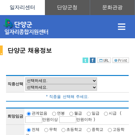
≡
단양군 채용정보
채
인
직
취
센
용
재
업
업
터
직종선택
채
* 직종을 선택해 주세요.
정
정
훈
도
안
(
관계없음
연봉
월급
일급
시급
희망임금
)
만
원이상
만
원이하
용
전체
무학
초등학교
중학교
고등학