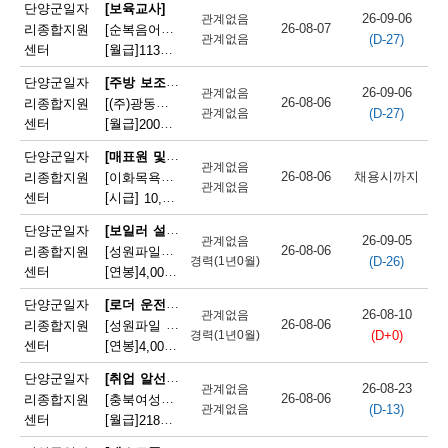
채
단양군일자
[보육교사]
26-09-06
관계없음
26-08-07
리종합지원
[순복음어린이집] 순복음어린이집 보육교사(오전보조) 모집
(D-27)
용
관계없음
센터
[월급]
113만원
|
충청북도 단양군 단양읍 도전6길 8
정
[주방 보조원]
단양군일자
26-09-06
관계없음
26-08-06
리종합지원
[(주)광동유통] 세척(설거지) 직원 모집(고속도로휴게소)
보
(D-27)
관계없음
센터
[월급]
200만원
|
충청북도 단양군 단성면 하방3길 100
오
[매표원 및 복권 판매원]
단양군일자
관계없음
늘
26-08-06
채용시까지
리종합지원
[이화목욕탕찜질방] 이화파크텔 카운터 직원 모집
관계없음
센터
[시급]
10,320원
|
충청북도 단양군 단양읍 도전2로 12
마
[보일러 설치 및 정비원]
단양군일자
감
26-09-05
관계없음
26-08-06
리종합지원
[성원파일주식회사]공장 보일러기사 채용 (에너지자격 우대 / 정규직)
(D-26)
경력(1년0월)
되
센터
[연봉]
4,000만원
|
충청북도 단양군 매포읍 단양산업단지2로 47
는
[로더 운전원(페이로더 운전원)]
단양군일자
26-08-10
관계없음
26-08-06
리종합지원
[성원파일 주식회사] 로더기사 운전원 채용(자격증소지자/ 정규직)
채
(D+0)
경력(1년0월)
센터
[연봉]
4,000만원
|
충청북도 단양군 매포읍 단양산업단지2로 47
용
[취업 알선원]
단양군일자
26-08-23
관계없음
정
26-08-06
리종합지원
[충북여성새로일하기지원본부] 직원채용(단양)
(D-13)
관계없음
센터
[월급]
218만원
|
충청북도 단양군 단양읍 별곡12길 5
보