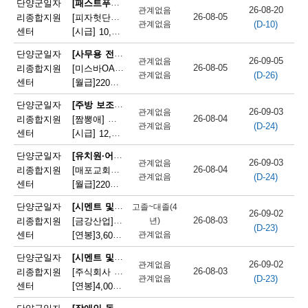
[패스트푸드 준비원]
단양군일자
26-08-20
관계없음
단
26-08-05
리종합지원
[피자헛단양점]피자헛 단양점 파트타임 직원 모집
(D-10)
관계없음
센터
[시급]
10,320원
|
충청북도 단양군 단양읍 삼봉로 247
양
[사무용 전자기기 설치 및 수리원(컴퓨터 제외)]
단양군일자
군
26-09-05
관계없음
26-08-05
리종합지원
[미스바OA] 사무기기 서비스 직원 모집
(D-26)
관계없음
채
센터
[월급]
220만원
|
충청북도 단양군 단양읍 중앙2로 2
용
[주방 보조원(일반 음식점)]
단양군일자
26-09-03
관계없음
26-08-04
리종합지원
[짬뽕애] 주방보조 및 홀서빙 모집
정
(D-24)
관계없음
센터
[시급]
12,000원
|
충청북도 단양군 단양읍 별곡8길 6-1
보
[유치원·어린이집 급식 조리사]
단양군일자
26-09-03
관계없음
26-08-04
리종합지원
[매포교회어린이집] 어린이집 조리사(정규직) 채용
(D-24)
관계없음
센터
[월급]
220만원
|
충청북도 단양군 매포읍 평동3길 12
[시멘트 및 광물제품 제조기 조작원]
단양군일자
고졸~대졸(4
26-09-02
26-08-03
리종합지원
[금강산업]한일시멘트협력업체 예열직원 모집
년)
(D-23)
센터
[연봉]
관계없음
3,600만원
|
충청북도 단양군 매포읍 매포길 245
[시멘트 및 광물제품 제조기 조작원]
단양군일자
26-09-02
관계없음
26-08-03
리종합지원
[주식회사 주안] 시멘트 생산 설비 관리
(D-23)
관계없음
센터
[연봉]
4,000만원
|
충청북도 단양군 매포읍 매포길 18
[장애인 돌봄 종사원]