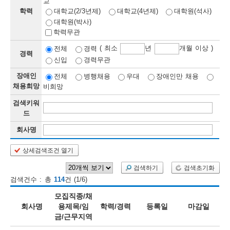
교
학력
대학교(2/3년제)
대학교(4년제)
대학원(석사)
보
보
련
우
내
대학원(박사)
학력무관
정
( 최소
년
개월 이상 )
전체
경력
경력
신입
경력무관
정
미
장애인
전체
병행채용
우대
장애인만 채용
채용희망
비희망
검색키워
보
드
보
회사명
상세검색조건 열기
오
늘
검색하기
검색초기화
검색건수 : 총
114
건 (1/6)
등
모집직종/채
록
회사명
용제목/임
학력/경력
등록일
마감일
금/근무지역
된