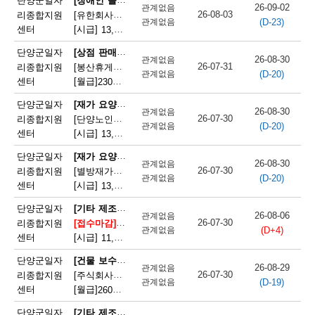
단양군일자
26-09-02
관계없음
26-08-03
리종합지원
[유한회사단양돌봄사회서비스센터] 장애인 활동지원사 모집
(D-23)
관계없음
센터
[시급]
13,100원
|
충청북도 단양군 단양읍 삼봉로 233
[상점 판매원]
단양군일자
26-08-30
관계없음
26-07-31
리종합지원
[봉산휴게쉼터] 봉산휴게쉼터 판매원 모집
(D-20)
관계없음
센터
[월급]
230만원
|
충청북도 단양군 단성면 월악로 4327
[재가 요양보호사]
단양군일자
26-08-30
관계없음
26-07-30
리종합지원
[단양노인재가복지센터] 단양노인재가복지센터 방문요양 요양선생님 모집
(D-20)
관계없음
센터
[시급]
13,100원
|
충청북도 단양군 대강면 대강로 71
[재가 요양보호사]
단양군일자
26-08-30
관계없음
26-07-30
리종합지원
[별방재가노인복지센터] 별방재가요양복지센터 재가요양보호사 모집
(D-20)
관계없음
센터
[시급]
13,000원
|
충청북도 단양군 영춘면 별방창원로 417
[기타 제조 관련 단순 종사원]
단양군일자
26-08-06
관계없음
26-07-30
리종합지원
[접수마감]
[주식회사 에스피네이처] (주)에스피네이처 생
(D+4)
관계없음
센터
[시급]
11,165원
|
충청북도 단양군 매포읍 매포농공단지로 260-19
[건물 보수원 및 영선원(아파트 기계·전기 시설관리 제외)]
단양군일자
26-08-29
관계없음
26-07-30
리종합지원
[주식회사국원] 단양두진아파트 영선기사 모집
(D-19)
관계없음
센터
[월급]
260만원
|
충청북도 단양군 단양읍 상진2로 17
[기타 제조 관련 단순 종사원]
단양군일자