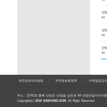
단
터
단
터
단
터
개인정보처리방침
저작권보호정책
이메일집단
주소 : (27013) 충북 단양군 단양읍 상진로 84 단양군일자리
Copyright(c)
2018 DANYANG-GUN
. All Right Reserved.