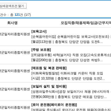
상세검색조건 열기
건수 : 총
121
건 (1/7)
회사명
모집직종/채용제목/임금/근무지
[보육교사]
양군일자리종합지원센
[순복음어린이집] 순복음어린이집 보육교사(오전보조)
[월급]
113만원
|
충청북도 단양군 단양읍 도전6길 8
[주방 보조원]
양군일자리종합지원센
[(주)광동유통] 세척(설거지) 직원 모집(고속도로휴게소)
[월급]
200만원
|
충청북도 단양군 단성면 하방3길 100
[매표원 및 복권 판매원]
양군일자리종합지원센
[이화목욕탕찜질방] 이화파크텔 카운터 직원 모집
[시급]
10,320원
|
충청북도 단양군 단양읍 도전2로 12
[보일러 설치 및 정비원]
양군일자리종합지원센
[성원파일주식회사]공장 보일러기사 채용 (에너지자격 우
[연봉]
4,000만원
|
충청북도 단양군 매포읍 단양산업단지2로 47
[로더 운전원(페이로더 운전원)]
양군일자리종합지원센
[성원파일 주식회사] 로더기사 운전원 채용(자격증소지자