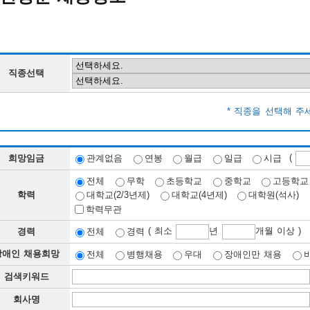
직종선택
* 직종을 선택해 주
(
희망임금
관계없음
연봉
월급
일급
시급
전체
무학
초등학교
중학교
고등학교
학력
대학교(2/3년제)
대학교(4년제)
대학원(석사)
학력무관
( 최소
년
개월 이상 )
경력
전체
경력
장애인 채용희망
전체
병행채용
우대
장애인만 채용
검색키워드
회사명