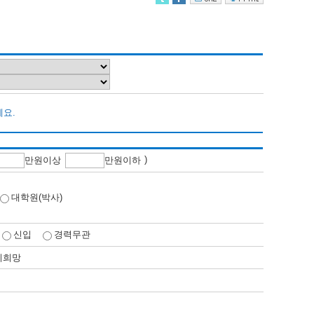
세요.
)
만
원이상
만
원이하
대학원(박사)
신입
경력무관
비희망