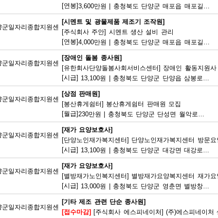
[연봉]
3,600만원
|
충청북도 단양군 매포읍 매포길 245
[시멘트 및 광물제품 제조기 조작원]
양군일자리종합지원센
[주식회사 주안] 시멘트 생산 설비 관리
[연봉]
4,000만원
|
충청북도 단양군 매포읍 매포길 18
[장애인 돌봄 종사원]
양군일자리종합지원센
[유한회사단양돌봄사회서비스센터] 장애인 활동지원사
[시급]
13,100원
|
충청북도 단양군 단양읍 삼봉로 233
[상점 판매원]
양군일자리종합지원센
[봉산휴게쉼터] 봉산휴게쉼터 판매원 모집
[월급]
230만원
|
충청북도 단양군 단성면 월악로 4327
[재가 요양보호사]
양군일자리종합지원센
[단양노인재가복지센터] 단양노인재가복지센터 방문요
[시급]
13,100원
|
충청북도 단양군 대강면 대강로 71
[재가 요양보호사]
양군일자리종합지원센
[별방재가노인복지센터] 별방재가요양복지센터 재가요
[시급]
13,000원
|
충청북도 단양군 영춘면 별방창원로 417
[기타 제조 관련 단순 종사원]
양군일자리종합지원센
[접수마감]
[주식회사 에스피네이처] (주)에스피네이처 생산기능