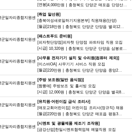
[연봉]
4,000만원
|
충청북도 단양군 매포읍 단양산업단지2로 47
[취업 알선원]
양군일자리종합지원센
[충북여성새로일하기지원본부] 직원채용(단양)
[월급]
218만원
|
충청북도 단양군 단양읍 별곡12길 5
[패스트푸드 준비원]
양군일자리종합지원센
[피자헛단양점]피자헛 단양점 파트타임 직원 모집
[시급]
10,320원
|
충청북도 단양군 단양읍 삼봉로 247
[사무용 전자기기 설치 및 수리원(컴퓨터 제외)]
양군일자리종합지원센
[미스바OA] 사무기기 서비스 직원 모집
[월급]
220만원
|
충청북도 단양군 단양읍 중앙2로 2
[주방 보조원(일반 음식점)]
양군일자리종합지원센
[짬뽕애] 주방보조 및 홀서빙 모집
[시급]
12,000원
|
충청북도 단양군 단양읍 별곡8길 6-1
[유치원·어린이집 급식 조리사]
양군일자리종합지원센
[매포교회어린이집] 어린이집 조리사(정규직) 채용
[월급]
220만원
|
충청북도 단양군 매포읍 평동3길 12
[시멘트 및 광물제품 제조기 조작원]
양군일자리종합지원센
[금강산업]한일시멘트협력업체 예열직원 모집