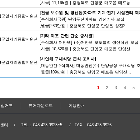
[시급]
11,165원
|
충청북도 단양군 매포읍 매포농공단지로 260-19
[건물 보수원 및 영선원(아파트 기계·전기 시설관리 제외
양군일자리종합지원센
[주식회사국원] 단양두진아파트 영선기사 모집
[월급]
260만원
|
충청북도 단양군 단양읍 상진2로 17
[기타 제조 관련 단순 종사원]
양군일자리종합지원센
[주식회사 어반텍] (주)어반텍 보도블럭 생산직원 모집
[시급]
10,320원
|
충청북도 단양군 매포읍 단양산업단지2로 102
[사업체 구내식당 급식 조리사]
양군일자리종합지원센
[대동안전주식회사] 대동안전(주) 단양공장 구내식당 
[월급]
109만원
|
충청북도 단양군 매포읍 단양산업단지1로 166
1
2
3
4
5
수집거부
뷰어다운로드
이용안내
지원센터
TEL : 043-423-9923~5
FAX : 043-423-9926