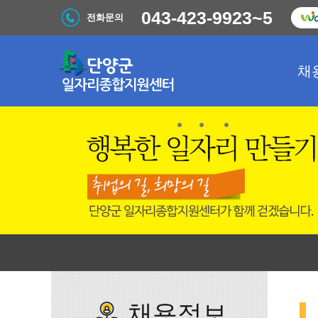
043-423-9923~5
전화문의
채
채용정보