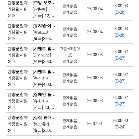
채
[주방 보조원(일반 음식점)]
단양군일자
26-09-03
관계없음
26-08-04
리종합지원
[짬뽕애] 주방보조 및 홀서빙 모집
(D-28)
용
관계없음
센터
[시급]
12,000원
|
충청북도 단양군 단양읍 별곡8길 6-1
정
[유치원·어린이집 급식 조리사]
단양군일자
26-09-03
관계없음
26-08-04
리종합지원
[매포교회어린이집] 어린이집 조리사(정규직) 채용
보
(D-28)
관계없음
센터
[월급]
220만원
|
충청북도 단양군 매포읍 평동3길 12
오
[시멘트 및 광물제품 제조기 조작원]
단양군일자
고졸~대졸(4
26-09-02
늘
26-08-03
리종합지원
[금강산업]한일시멘트협력업체 예열직원 모집
년)
(D-27)
센터
[연봉]
관계없음
3,600만원
|
충청북도 단양군 매포읍 매포길 245
마
[시멘트 및 광물제품 제조기 조작원]
단양군일자
감
26-09-02
관계없음
26-08-03
리종합지원
[주식회사 주안] 시멘트 생산 설비 관리
(D-27)
관계없음
되
센터
[연봉]
4,000만원
|
충청북도 단양군 매포읍 매포길 18
는
[장애인 돌봄 종사원]
단양군일자
26-09-02
관계없음
26-08-03
리종합지원
[유한회사단양돌봄사회서비스센터] 장애인 활동지원사 모집
채
(D-27)
관계없음
센터
[시급]
13,100원
|
충청북도 단양군 단양읍 삼봉로 233
용
[상점 판매원]
단양군일자
26-08-30
관계없음
정
26-07-31
리종합지원
[봉산휴게쉼터] 봉산휴게쉼터 판매원 모집
(D-24)
관계없음
센터
[월급]
230만원
|
충청북도 단양군 단성면 월악로 4327
보