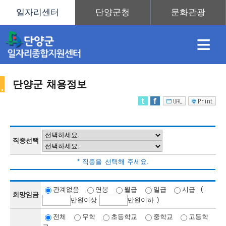
≡
단양군 채용정보
채
인
직
취
센
용
재
업
업
터
직종선택
채
* 직종을 선택해 주세요.
정
정
훈
도
안
(
관계없음
연봉
월급
일급
시급
희망임금
)
만
원이상
만
원이하
용
전체
무학
초등학교
중학교
고등학