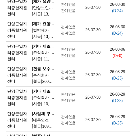
[재가 요양보호사]
단양군일자
26-08-30
관계없음
단
26-07-30
리종합지원
[단양노인재가복지센터] 단양노인재가복지센터 방문요양 요양선생님 모집
(D-24)
관계없음
센터
[시급]
13,100원
|
충청북도 단양군 대강면 대강로 71
양
[재가 요양보호사]
단양군일자
군
26-08-30
관계없음
26-07-30
리종합지원
[별방재가노인복지센터] 별방재가요양복지센터 재가요양보호사 모집
(D-24)
관계없음
채
센터
[시급]
13,000원
|
충청북도 단양군 영춘면 별방창원로 417
용
[기타 제조 관련 단순 종사원]
단양군일자
26-08-06
관계없음
26-07-30
리종합지원
[주식회사 에스피네이처] (주)에스피네이처 생산기능직 모집(단양사업소)
정
(D+0)
관계없음
센터
[시급]
11,165원
|
충청북도 단양군 매포읍 매포농공단지로 260-19
보
[건물 보수원 및 영선원(아파트 기계·전기 시설관리 제외)]
단양군일자
26-08-29
관계없음
26-07-30
리종합지원
[주식회사국원] 단양두진아파트 영선기사 모집
(D-23)
관계없음
센터
[월급]
260만원
|
충청북도 단양군 단양읍 상진2로 17
[기타 제조 관련 단순 종사원]
단양군일자
26-08-29
관계없음
26-07-30
리종합지원
[주식회사 어반텍] (주)어반텍 보도블럭 생산직원 모집
(D-23)
관계없음
센터
[시급]
10,320원
|
충청북도 단양군 매포읍 단양산업단지2로 102
[사업체 구내식당 급식 조리사]
단양군일자
26-08-29
관계없음
26-07-30
리종합지원
[대동안전주식회사] 대동안전(주) 단양공장 구내식당 조리사 모집
(D-23)
관계없음
센터
[월급]
109만원
|
충청북도 단양군 매포읍 단양산업단지1로 166
[컴퓨터 설치 및 수리원(컴퓨터A/S원)]