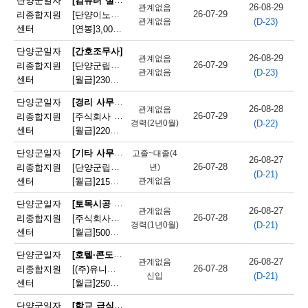
단양군일자
26-08-29
관계없음
26-07-29
리종합지원
[단양이노앤텍 주식회사] 컴퓨터 A/S 및 유지보수
(D-23)
관계없음
센터
[연봉]
3,000만원
|
충청북도 단양군 단양읍 도전1로 22
단양군일자
[간호조무사]
26-08-29
관계없음
26-07-29
리종합지원
[단양군립노인요양병원] 단양군립노인요양병원 인공신장(투석)실 전담인력 채용
(D-23)
관계없음
센터
[월급]
230만원
|
충청북도 단양군 단양읍 별곡6길 10
[경리 사무원(건설)]
단양군일자
26-08-28
관계없음
26-07-29
리종합지원
[주식회사 풍원종합건설] 건설업 사무직 모집
(D-22)
경력(2년0월)
센터
[월급]
220만원
|
충청북도 단양군 단양읍 삼봉로 99
[기타 사무 지원 종사원]
단양군일자
고졸~대졸(4
26-08-27
26-07-28
리종합지원
[단양군립노인요양병원]단양군립노인요양병원 간호 행정 보조
년)
(D-21)
센터
[월급]
관계없음
215만원
|
충청북도 단양군 단양읍 별곡6길 10
[토목시공 기술자(토목견적 포함)]
단양군일자
26-08-27
관계없음
26-07-28
리종합지원
[주식회사양양]건설업 토목직 모집
(D-21)
경력(1년0월)
센터
[월급]
500만원
|
충청북도 단양군 가곡면 여천덕천로 637
[호텔·콘도·숙박시설 청소원(룸메이드,하우스키퍼)]
단양군일자
26-08-27
관계없음
26-07-28
리종합지원
[(주)유니에스]단양 소노벨 객실 코디 사원모집
(D-21)
신입
센터
[월급]
250만원
|
충청북도 단양군 단양읍 소노길 10
[학교 급식 조리사]
단양군일자