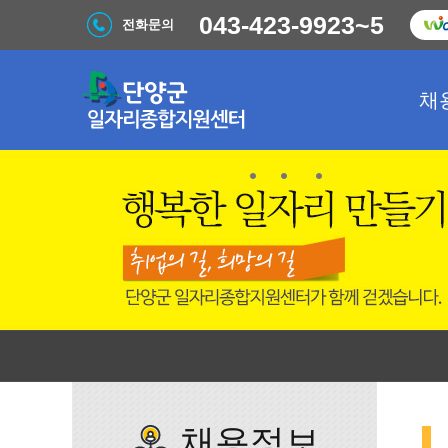
043-423-9923~5
전화문의
채
채용정보