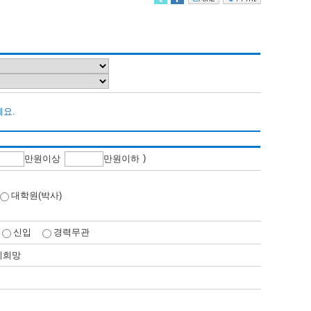
세요.
)
만
원이상
만
원이하
대학원(박사)
신입
경력무관
비희망