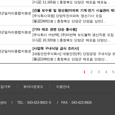
[시급]
11,165원
|
충청북도 단양군 매포읍 매포농공단지로 260-19
[건물 보수원 및 영선원(아파트 기계·전기 시설관리 제외
양군일자리종합지원센
[주식회사국원] 단양두진아파트 영선기사 모집
[월급]
260만원
|
충청북도 단양군 단양읍 상진2로 17
[기타 제조 관련 단순 종사원]
양군일자리종합지원센
[주식회사 어반텍] (주)어반텍 보도블럭 생산직원 모집
[시급]
10,320원
|
충청북도 단양군 매포읍 단양산업단지2로 102
[사업체 구내식당 급식 조리사]
양군일자리종합지원센
[대동안전주식회사] 대동안전(주) 단양공장 구내식당 
[월급]
109만원
|
충청북도 단양군 매포읍 단양산업단지1로 166
1
2
3
4
5
수집거부
뷰어다운로드
이용안내
지원센터
TEL : 043-423-9923~5
FAX : 043-423-9926