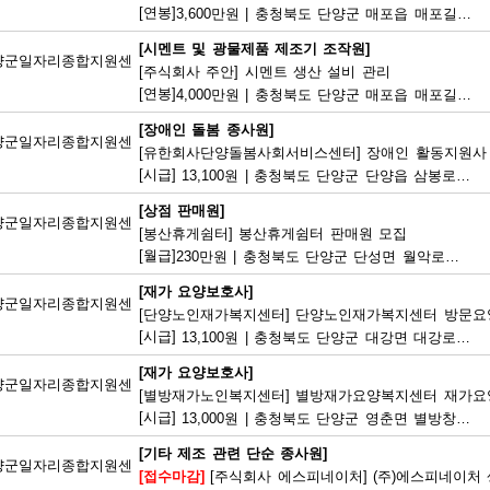
[연봉]
3,600만원
|
충청북도 단양군 매포읍 매포길 245
[시멘트 및 광물제품 제조기 조작원]
양군일자리종합지원센
[주식회사 주안] 시멘트 생산 설비 관리
[연봉]
4,000만원
|
충청북도 단양군 매포읍 매포길 18
[장애인 돌봄 종사원]
양군일자리종합지원센
[유한회사단양돌봄사회서비스센터] 장애인 활동지원사
[시급]
13,100원
|
충청북도 단양군 단양읍 삼봉로 233
[상점 판매원]
양군일자리종합지원센
[봉산휴게쉼터] 봉산휴게쉼터 판매원 모집
[월급]
230만원
|
충청북도 단양군 단성면 월악로 4327
[재가 요양보호사]
양군일자리종합지원센
[단양노인재가복지센터] 단양노인재가복지센터 방문요
[시급]
13,100원
|
충청북도 단양군 대강면 대강로 71
[재가 요양보호사]
양군일자리종합지원센
[별방재가노인복지센터] 별방재가요양복지센터 재가요
[시급]
13,000원
|
충청북도 단양군 영춘면 별방창원로 417
[기타 제조 관련 단순 종사원]
양군일자리종합지원센
[접수마감]
[주식회사 에스피네이처] (주)에스피네이처 생산기능