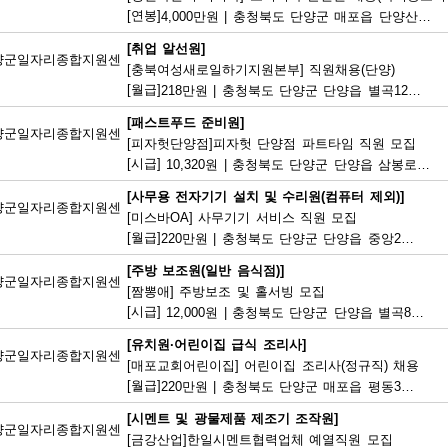
[연봉]
4,000만원
|
충청북도 단양군 매포읍 단양산업단지2로 47
[취업 알선원]
양군일자리종합지원센
[충북여성새로일하기지원본부] 직원채용(단양)
[월급]
218만원
|
충청북도 단양군 단양읍 별곡12길 5
[패스트푸드 준비원]
양군일자리종합지원센
[피자헛단양점]피자헛 단양점 파트타임 직원 모집
[시급]
10,320원
|
충청북도 단양군 단양읍 삼봉로 247
[사무용 전자기기 설치 및 수리원(컴퓨터 제외)]
양군일자리종합지원센
[미스바OA] 사무기기 서비스 직원 모집
[월급]
220만원
|
충청북도 단양군 단양읍 중앙2로 2
[주방 보조원(일반 음식점)]
양군일자리종합지원센
[짬뽕애] 주방보조 및 홀서빙 모집
[시급]
12,000원
|
충청북도 단양군 단양읍 별곡8길 6-1
[유치원·어린이집 급식 조리사]
양군일자리종합지원센
[매포교회어린이집] 어린이집 조리사(정규직) 채용
[월급]
220만원
|
충청북도 단양군 매포읍 평동3길 12
[시멘트 및 광물제품 제조기 조작원]
양군일자리종합지원센
[금강산업]한일시멘트협력업체 예열직원 모집