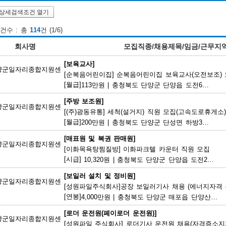
상세검색조건 열기
건수 : 총
114
건 (1/6)
회사명
모집직종/채용제목/임금/근무지
[보육교사]
양군일자리종합지원센
[순복음어린이집] 순복음어린이집 보육교사(오전보조)
[월급]
113만원
|
충청북도 단양군 단양읍 도전6길 8
[주방 보조원]
양군일자리종합지원센
[(주)광동유통] 세척(설거지) 직원 모집(고속도로휴게소)
[월급]
200만원
|
충청북도 단양군 단성면 하방3길 100
[매표원 및 복권 판매원]
양군일자리종합지원센
[이화목욕탕찜질방] 이화파크텔 카운터 직원 모집
[시급]
10,320원
|
충청북도 단양군 단양읍 도전2로 12
[보일러 설치 및 정비원]
양군일자리종합지원센
[성원파일주식회사]공장 보일러기사 채용 (에너지자격 우
[연봉]
4,000만원
|
충청북도 단양군 매포읍 단양산업단지2로 47
[로더 운전원(페이로더 운전원)]
양군일자리종합지원센
[성원파일 주식회사] 로더기사 운전원 채용(자격증소지자