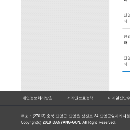
단
터
단
터
단
터
개인정보처리방침
저작권보호정책
이메일집단
주소 : (27013) 충북 단양군 단양읍 상진로 84 단양군일자리
Copyright(c)
2018 DANYANG-GUN
. All Right Reserved.