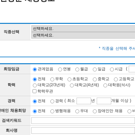
직종선택
* 직종을 선택해 주
(
희망임금
관계없음
연봉
월급
일급
시급
전체
무학
초등학교
중학교
고등학교
학력
대학교(2/3년제)
대학교(4년제)
대학원(석사)
학력무관
( 최소
년
개월 이상 )
경력
전체
경력
장애인 채용희망
전체
병행채용
우대
장애인만 채용
검색키워드
회사명