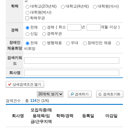
교
학력
대학교(2/3년제)
대학교(4년제)
대학원(석사)
보
보
련
우
내
대학원(박사)
학력무관
정
( 최소
년
개월 이상 )
전체
경력
경력
신입
경력무관
정
미
장애인
전체
병행채용
우대
장애인만 채용
채용희망
비희망
검색키워
보
드
보
회사명
상세검색조건 열기
오
늘
검색하기
검색초기화
검색건수 : 총
114
건 (1/6)
등
모집직종/채
록
회사명
용제목/임
학력/경력
등록일
마감일
금/근무지역
된