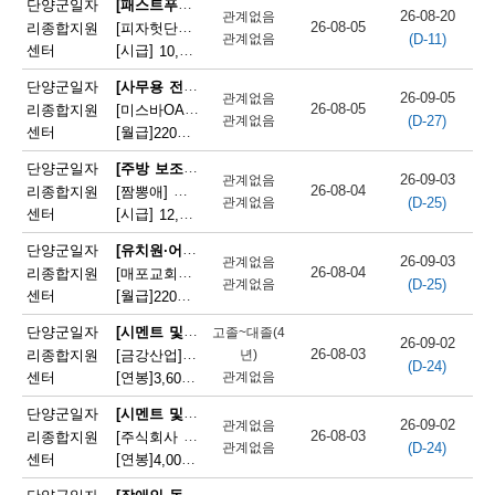
[패스트푸드 준비원]
단양군일자
26-08-20
관계없음
단
26-08-05
리종합지원
[피자헛단양점]피자헛 단양점 파트타임 직원 모집
(D-11)
관계없음
센터
[시급]
10,320원
|
충청북도 단양군 단양읍 삼봉로 247
양
[사무용 전자기기 설치 및 수리원(컴퓨터 제외)]
단양군일자
군
26-09-05
관계없음
26-08-05
리종합지원
[미스바OA] 사무기기 서비스 직원 모집
(D-27)
관계없음
채
센터
[월급]
220만원
|
충청북도 단양군 단양읍 중앙2로 2
용
[주방 보조원(일반 음식점)]
단양군일자
26-09-03
관계없음
26-08-04
리종합지원
[짬뽕애] 주방보조 및 홀서빙 모집
정
(D-25)
관계없음
센터
[시급]
12,000원
|
충청북도 단양군 단양읍 별곡8길 6-1
보
[유치원·어린이집 급식 조리사]
단양군일자
26-09-03
관계없음
26-08-04
리종합지원
[매포교회어린이집] 어린이집 조리사(정규직) 채용
(D-25)
관계없음
센터
[월급]
220만원
|
충청북도 단양군 매포읍 평동3길 12
[시멘트 및 광물제품 제조기 조작원]
단양군일자
고졸~대졸(4
26-09-02
26-08-03
리종합지원
[금강산업]한일시멘트협력업체 예열직원 모집
년)
(D-24)
센터
[연봉]
관계없음
3,600만원
|
충청북도 단양군 매포읍 매포길 245
[시멘트 및 광물제품 제조기 조작원]
단양군일자
26-09-02
관계없음
26-08-03
리종합지원
[주식회사 주안] 시멘트 생산 설비 관리
(D-24)
관계없음
센터
[연봉]
4,000만원
|
충청북도 단양군 매포읍 매포길 18
[장애인 돌봄 종사원]