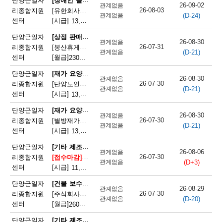
단양군일자
26-09-02
관계없음
26-08-03
리종합지원
[유한회사단양돌봄사회서비스센터] 장애인 활동지원사 모집
(D-24)
관계없음
센터
[시급]
13,100원
|
충청북도 단양군 단양읍 삼봉로 233
[상점 판매원]
단양군일자
26-08-30
관계없음
26-07-31
리종합지원
[봉산휴게쉼터] 봉산휴게쉼터 판매원 모집
(D-21)
관계없음
센터
[월급]
230만원
|
충청북도 단양군 단성면 월악로 4327
[재가 요양보호사]
단양군일자
26-08-30
관계없음
26-07-30
리종합지원
[단양노인재가복지센터] 단양노인재가복지센터 방문요양 요양선생님 모집
(D-21)
관계없음
센터
[시급]
13,100원
|
충청북도 단양군 대강면 대강로 71
[재가 요양보호사]
단양군일자
26-08-30
관계없음
26-07-30
리종합지원
[별방재가노인복지센터] 별방재가요양복지센터 재가요양보호사 모집
(D-21)
관계없음
센터
[시급]
13,000원
|
충청북도 단양군 영춘면 별방창원로 417
[기타 제조 관련 단순 종사원]
단양군일자
26-08-06
관계없음
26-07-30
리종합지원
[접수마감]
[주식회사 에스피네이처] (주)에스피네이처 생
(D+3)
관계없음
센터
[시급]
11,165원
|
충청북도 단양군 매포읍 매포농공단지로 260-19
[건물 보수원 및 영선원(아파트 기계·전기 시설관리 제외)]
단양군일자
26-08-29
관계없음
26-07-30
리종합지원
[주식회사국원] 단양두진아파트 영선기사 모집
(D-20)
관계없음
센터
[월급]
260만원
|
충청북도 단양군 단양읍 상진2로 17
[기타 제조 관련 단순 종사원]
단양군일자