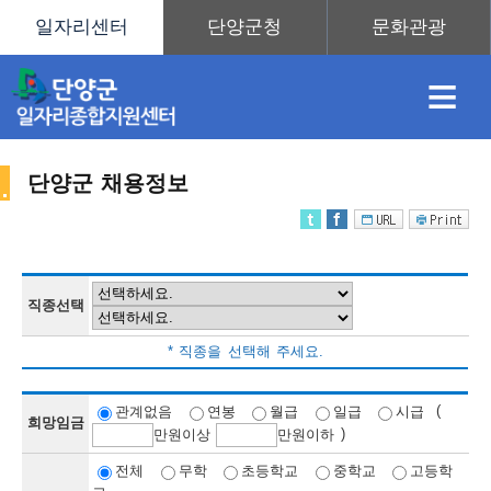
≡
단양군 채용정보
채
인
직
취
센
용
재
업
업
터
직종선택
채
* 직종을 선택해 주세요.
정
정
훈
도
안
(
관계없음
연봉
월급
일급
시급
희망임금
)
만
원이상
만
원이하
용
전체
무학
초등학교
중학교
고등학