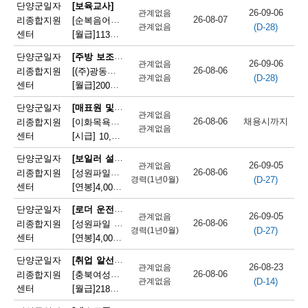
채
단양군일자
[보육교사]
26-09-06
관계없음
26-08-07
리종합지원
[순복음어린이집] 순복음어린이집 보육교사(오전보조) 모집
(D-28)
용
관계없음
센터
[월급]
113만원
|
충청북도 단양군 단양읍 도전6길 8
정
[주방 보조원]
단양군일자
26-09-06
관계없음
26-08-06
리종합지원
[(주)광동유통] 세척(설거지) 직원 모집(고속도로휴게소)
보
(D-28)
관계없음
센터
[월급]
200만원
|
충청북도 단양군 단성면 하방3길 100
오
[매표원 및 복권 판매원]
단양군일자
관계없음
늘
26-08-06
채용시까지
리종합지원
[이화목욕탕찜질방] 이화파크텔 카운터 직원 모집
관계없음
센터
[시급]
10,320원
|
충청북도 단양군 단양읍 도전2로 12
마
[보일러 설치 및 정비원]
단양군일자
감
26-09-05
관계없음
26-08-06
리종합지원
[성원파일주식회사]공장 보일러기사 채용 (에너지자격 우대 / 정규직)
(D-27)
경력(1년0월)
되
센터
[연봉]
4,000만원
|
충청북도 단양군 매포읍 단양산업단지2로 47
는
[로더 운전원(페이로더 운전원)]
단양군일자
26-09-05
관계없음
26-08-06
리종합지원
[성원파일 주식회사] 로더기사 운전원 채용(자격증소지자/ 정규직)
채
(D-27)
경력(1년0월)
센터
[연봉]
4,000만원
|
충청북도 단양군 매포읍 단양산업단지2로 47
용
[취업 알선원]
단양군일자
26-08-23
관계없음
정
26-08-06
리종합지원
[충북여성새로일하기지원본부] 직원채용(단양)
(D-14)
관계없음
센터
[월급]
218만원
|
충청북도 단양군 단양읍 별곡12길 5
보