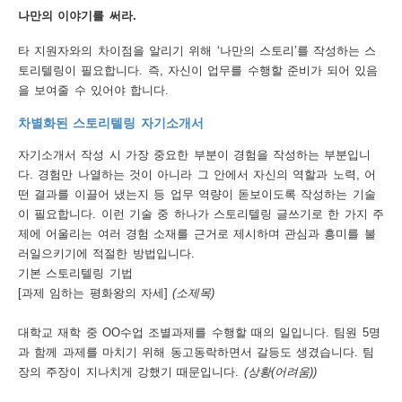
나만의 이야기를 써라.
행
타 지원자와의 차이점을 알리기 위해 ‘나만의 스토리’를 작성하는 스
사
토리텔링이 필요합니다. 즉, 자신이 업무를 수행할 준비가 되어 있음
안
을 보여줄 수 있어야 합니다.
내
차별화된 스토리텔링 자기소개서
자기소개서 작성 시 가장 중요한 부분이 경험을 작성하는 부분입니
다. 경험만 나열하는 것이 아니라 그 안에서 자신의 역할과 노력, 어
떤 결과를 이끌어 냈는지 등 업무 역량이 돋보이도록 작성하는 기술
이 필요합니다. 이런 기술 중 하나가 스토리텔링 글쓰기로 한 가지 주
제에 어울리는 여러 경험 소재를 근거로 제시하며 관심과 흥미를 불
러일으키기에 적절한 방법입니다.
기본 스토리텔링 기법
[과제 임하는 평화왕의 자세]
(소제목)
대학교 재학 중 OO수업 조별과제를 수행할 때의 일입니다. 팀원 5명
과 함께 과제를 마치기 위해 동고동락하면서 갈등도 생겼습니다. 팀
장의 주장이 지나치게 강했기 때문입니다.
(상황(어려움))