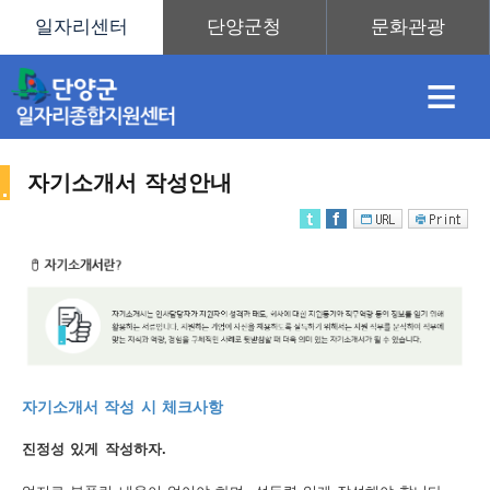
≡
자기소개서 작성안내
채
인
직
취
센
용
재
업
업
터
취
자기소개서 작성 시 체크사항
정
정
훈
도
안
진정성 있게 작성하자.
업