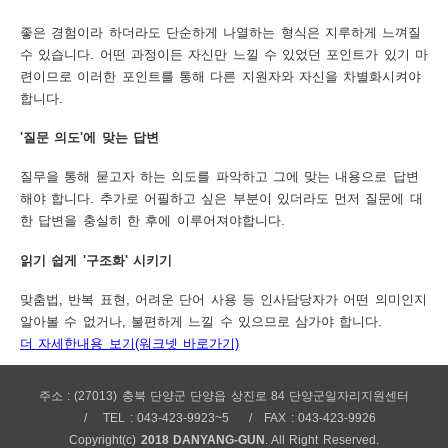
좋은 경험이라 하더라도 단순하게 나열하는 형식은 지루하게 느껴질
수 있습니다. 어떤 과정이든 자신만 느낄 수 있었던 포인트가 있기 마
련이므로 이러한 포인트를 통해 다른 지원자와 자신을 차별화시켜야
합니다.
'질문 의도'에 맞는 답변
질무을 통해 묻고자 하는 의도를 파악하고 그에 맞는 내용으로 답변
해야 합니다. 추가로 어필하고 싶은 부분이 있더라도 먼저 질문에 대
한 답변을 충실히 한 후에 이루어져야합니다.
읽기 쉽게 '구조화' 시키기
맞춤법, 반복 표현, 어려운 단어 사용 등 인사담당자가 어떤 의미인지
알아볼 수 없거나, 불편하게 느낄 수 있으므로 삼가야 합니다.
더 자세한내용 보기(워크넷 바로가기)
주소 : (27013) 충북 단양군 단양읍 상진로 84 단양군일자리지원센터
TEL : 043-423-9923~5
FAX : 043-423-9926
Copyright(c)
2018 DANYANG-GUN
. All Right Reserved.