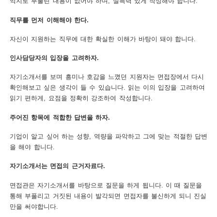
억지로 부풀린 내용이 없어야 하며, 설득력 있게 작성해야 합니다.
보
보
련
우
내
직무를 먼저 이해해야 한다.
자신이 지원하는 직무에 대한 확실한 이해가 바탕이 돼야 합니다.
도
인사담당자의 입장을 고려하자.
정
미
자기소개서를 보며 흥미나 호감을 느꼈던 지원자는 면접장에서 다시
확인해보고 싶은 생각이 들 수 있습니다. 읽는 이의 입장을 고려하여
읽기 편하게, 요점을 정확히 강조하여 작성합니다.
우
보
주어진 항목에 적합한 답변을 하자.
기업이 알고 싶어 하는 성향, 역량을 파악하고 그에 맞는 적절한 답변
을 해야 합니다.
미
자기소개서는 면접의 근거자료다.
면접관은 자기소개서를 바탕으로 질문을 하게 됩니다. 이 때 질문을
통해 부풀리고 거짓된 내용이 발각되면 면접자를 불신하게 되니 진실
취
만을 써야합니다.
업