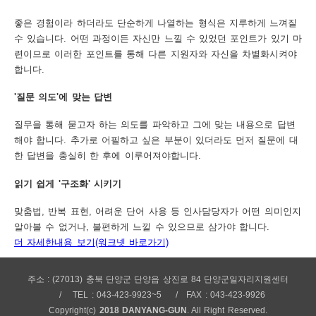
좋은 경험이라 하더라도 단순하게 나열하는 형식은 지루하게 느껴질
수 있습니다. 어떤 과정이든 자신만 느낄 수 있었던 포인트가 있기 마
련이므로 이러한 포인트를 통해 다른 지원자와 자신을 차별화시켜야
합니다.
'질문 의도'에 맞는 답변
질무을 통해 묻고자 하는 의도를 파악하고 그에 맞는 내용으로 답변
해야 합니다. 추가로 어필하고 싶은 부분이 있더라도 먼저 질문에 대
한 답변을 충실히 한 후에 이루어져야합니다.
읽기 쉽게 '구조화' 시키기
맞춤법, 반복 표현, 어려운 단어 사용 등 인사담당자가 어떤 의미인지
알아볼 수 없거나, 불편하게 느낄 수 있으므로 삼가야 합니다.
더 자세한내용 보기(워크넷 바로가기)
주소 : (27013) 충북 단양군 단양읍 상진로 84 단양군일자리지원센터
TEL : 043-423-9923~5
FAX : 043-423-9926
Copyright(c)
2018 DANYANG-GUN
. All Right Reserved.