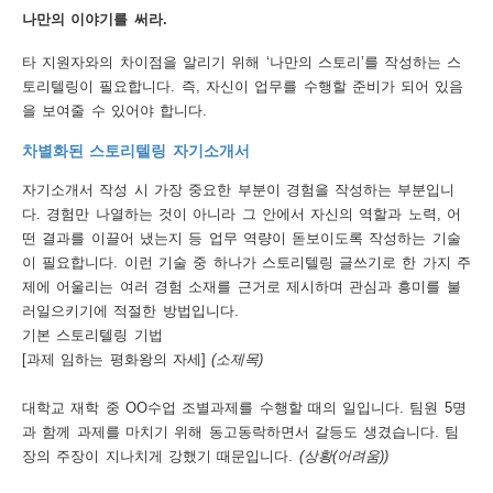
나만의 이야기를 써라.
행
타 지원자와의 차이점을 알리기 위해 ‘나만의 스토리’를 작성하는 스
사
토리텔링이 필요합니다. 즉, 자신이 업무를 수행할 준비가 되어 있음
안
을 보여줄 수 있어야 합니다.
내
차별화된 스토리텔링 자기소개서
자기소개서 작성 시 가장 중요한 부분이 경험을 작성하는 부분입니
다. 경험만 나열하는 것이 아니라 그 안에서 자신의 역할과 노력, 어
떤 결과를 이끌어 냈는지 등 업무 역량이 돋보이도록 작성하는 기술
이 필요합니다. 이런 기술 중 하나가 스토리텔링 글쓰기로 한 가지 주
제에 어울리는 여러 경험 소재를 근거로 제시하며 관심과 흥미를 불
러일으키기에 적절한 방법입니다.
기본 스토리텔링 기법
[과제 임하는 평화왕의 자세]
(소제목)
대학교 재학 중 OO수업 조별과제를 수행할 때의 일입니다. 팀원 5명
과 함께 과제를 마치기 위해 동고동락하면서 갈등도 생겼습니다. 팀
장의 주장이 지나치게 강했기 때문입니다.
(상황(어려움))