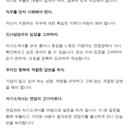
억지로 부풀린 내용이 없어야 하며, 설득력 있게 작성해야 합니다.
보
보
련
우
내
직무를 먼저 이해해야 한다.
자신이 지원하는 직무에 대한 확실한 이해가 바탕이 돼야 합니다.
도
인사담당자의 입장을 고려하자.
정
미
자기소개서를 보며 흥미나 호감을 느꼈던 지원자는 면접장에서 다시
확인해보고 싶은 생각이 들 수 있습니다. 읽는 이의 입장을 고려하여
읽기 편하게, 요점을 정확히 강조하여 작성합니다.
우
보
주어진 항목에 적합한 답변을 하자.
기업이 알고 싶어 하는 성향, 역량을 파악하고 그에 맞는 적절한 답변
을 해야 합니다.
미
자기소개서는 면접의 근거자료다.
면접관은 자기소개서를 바탕으로 질문을 하게 됩니다. 이 때 질문을
통해 부풀리고 거짓된 내용이 발각되면 면접자를 불신하게 되니 진실
취
만을 써야합니다.
업