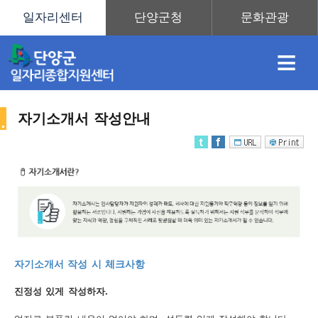
≡
자기소개서 작성안내
채
인
직
취
센
용
재
업
업
터
취
자기소개서 작성 시 체크사항
정
정
훈
도
안
진정성 있게 작성하자.
업