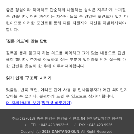
좋은 경험이라 하더라도 단순하게 나열하는 형식은 지루하게 느껴질
수 있습니다. 어떤 과정이든 자신만 느낄 수 있었던 포인트가 있기 마
련이므로 이러한 포인트를 통해 다른 지원자와 자신을 차별화시켜야
합니다.
'질문 의도'에 맞는 답변
질무을 통해 묻고자 하는 의도를 파악하고 그에 맞는 내용으로 답변
해야 합니다. 추가로 어필하고 싶은 부분이 있더라도 먼저 질문에 대
한 답변을 충실히 한 후에 이루어져야합니다.
읽기 쉽게 '구조화' 시키기
맞춤법, 반복 표현, 어려운 단어 사용 등 인사담당자가 어떤 의미인지
알아볼 수 없거나, 불편하게 느낄 수 있으므로 삼가야 합니다.
더 자세한내용 보기(워크넷 바로가기)
주소 : (27013) 충북 단양군 단양읍 상진로 84 단양군일자리지원센터
TEL : 043-423-9923~5
FAX : 043-423-9926
Copyright(c)
2018 DANYANG-GUN
. All Right Reserved.