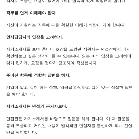
억지로 부풀린 내용이 없어야 하며, 설득력 있게 작성해야 합니다.
보
보
련
우
내
직무를 먼저 이해해야 한다.
자신이 지원하는 직무에 대한 확실한 이해가 바탕이 돼야 합니다.
도
인사담당자의 입장을 고려하자.
정
미
자기소개서를 보며 흥미나 호감을 느꼈던 지원자는 면접장에서 다시
확인해보고 싶은 생각이 들 수 있습니다. 읽는 이의 입장을 고려하여
읽기 편하게, 요점을 정확히 강조하여 작성합니다.
우
보
주어진 항목에 적합한 답변을 하자.
기업이 알고 싶어 하는 성향, 역량을 파악하고 그에 맞는 적절한 답변
을 해야 합니다.
미
자기소개서는 면접의 근거자료다.
면접관은 자기소개서를 바탕으로 질문을 하게 됩니다. 이 때 질문을
통해 부풀리고 거짓된 내용이 발각되면 면접자를 불신하게 되니 진실
취
만을 써야합니다.
업