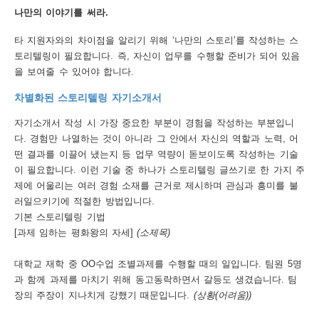
나만의 이야기를 써라.
행
타 지원자와의 차이점을 알리기 위해 ‘나만의 스토리’를 작성하는 스
사
토리텔링이 필요합니다. 즉, 자신이 업무를 수행할 준비가 되어 있음
안
을 보여줄 수 있어야 합니다.
내
차별화된 스토리텔링 자기소개서
자기소개서 작성 시 가장 중요한 부분이 경험을 작성하는 부분입니
다. 경험만 나열하는 것이 아니라 그 안에서 자신의 역할과 노력, 어
떤 결과를 이끌어 냈는지 등 업무 역량이 돋보이도록 작성하는 기술
이 필요합니다. 이런 기술 중 하나가 스토리텔링 글쓰기로 한 가지 주
제에 어울리는 여러 경험 소재를 근거로 제시하며 관심과 흥미를 불
러일으키기에 적절한 방법입니다.
기본 스토리텔링 기법
[과제 임하는 평화왕의 자세]
(소제목)
대학교 재학 중 OO수업 조별과제를 수행할 때의 일입니다. 팀원 5명
과 함께 과제를 마치기 위해 동고동락하면서 갈등도 생겼습니다. 팀
장의 주장이 지나치게 강했기 때문입니다.
(상황(어려움))