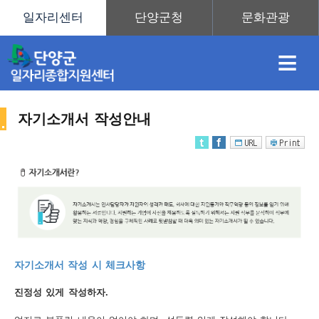
≡
자기소개서 작성안내
채
인
직
취
센
용
재
업
업
터
취
자기소개서 작성 시 체크사항
정
정
훈
도
안
진정성 있게 작성하자.
업