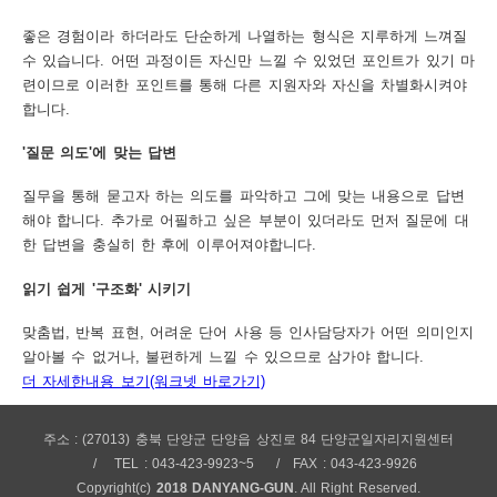
좋은 경험이라 하더라도 단순하게 나열하는 형식은 지루하게 느껴질
수 있습니다. 어떤 과정이든 자신만 느낄 수 있었던 포인트가 있기 마
련이므로 이러한 포인트를 통해 다른 지원자와 자신을 차별화시켜야
합니다.
'질문 의도'에 맞는 답변
질무을 통해 묻고자 하는 의도를 파악하고 그에 맞는 내용으로 답변
해야 합니다. 추가로 어필하고 싶은 부분이 있더라도 먼저 질문에 대
한 답변을 충실히 한 후에 이루어져야합니다.
읽기 쉽게 '구조화' 시키기
맞춤법, 반복 표현, 어려운 단어 사용 등 인사담당자가 어떤 의미인지
알아볼 수 없거나, 불편하게 느낄 수 있으므로 삼가야 합니다.
더 자세한내용 보기(워크넷 바로가기)
주소 : (27013) 충북 단양군 단양읍 상진로 84 단양군일자리지원센터
TEL : 043-423-9923~5
FAX : 043-423-9926
Copyright(c)
2018 DANYANG-GUN
. All Right Reserved.