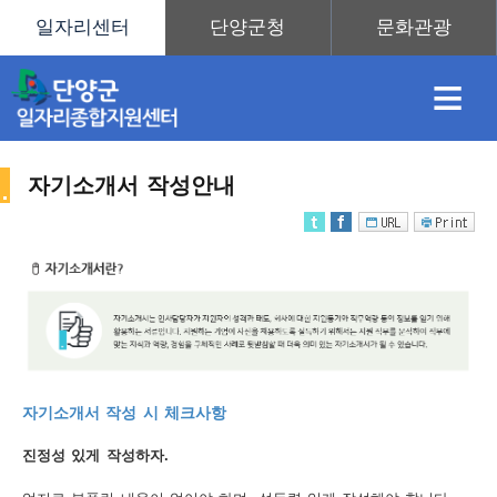
≡
자기소개서 작성안내
채
인
직
취
센
용
재
업
업
터
취
자기소개서 작성 시 체크사항
정
정
훈
도
안
진정성 있게 작성하자.
업