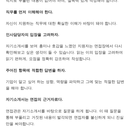
억지로 부풀린 내용이 없어야 하며, 설득력 있게 작성해야 합니다.
보
보
련
우
내
직무를 먼저 이해해야 한다.
자신이 지원하는 직무에 대한 확실한 이해가 바탕이 돼야 합니다.
도
인사담당자의 입장을 고려하자.
정
미
자기소개서를 보며 흥미나 호감을 느꼈던 지원자는 면접장에서 다시
확인해보고 싶은 생각이 들 수 있습니다. 읽는 이의 입장을 고려하여
읽기 편하게, 요점을 정확히 강조하여 작성합니다.
우
보
주어진 항목에 적합한 답변을 하자.
기업이 알고 싶어 하는 성향, 역량을 파악하고 그에 맞는 적절한 답변
을 해야 합니다.
미
자기소개서는 면접의 근거자료다.
면접관은 자기소개서를 바탕으로 질문을 하게 됩니다. 이 때 질문을
통해 부풀리고 거짓된 내용이 발각되면 면접자를 불신하게 되니 진실
취
만을 써야합니다.
업