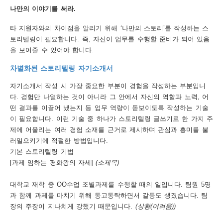
나만의 이야기를 써라.
행
타 지원자와의 차이점을 알리기 위해 ‘나만의 스토리’를 작성하는 스
사
토리텔링이 필요합니다. 즉, 자신이 업무를 수행할 준비가 되어 있음
안
을 보여줄 수 있어야 합니다.
내
차별화된 스토리텔링 자기소개서
자기소개서 작성 시 가장 중요한 부분이 경험을 작성하는 부분입니
다. 경험만 나열하는 것이 아니라 그 안에서 자신의 역할과 노력, 어
떤 결과를 이끌어 냈는지 등 업무 역량이 돋보이도록 작성하는 기술
이 필요합니다. 이런 기술 중 하나가 스토리텔링 글쓰기로 한 가지 주
제에 어울리는 여러 경험 소재를 근거로 제시하며 관심과 흥미를 불
러일으키기에 적절한 방법입니다.
기본 스토리텔링 기법
[과제 임하는 평화왕의 자세]
(소제목)
대학교 재학 중 OO수업 조별과제를 수행할 때의 일입니다. 팀원 5명
과 함께 과제를 마치기 위해 동고동락하면서 갈등도 생겼습니다. 팀
장의 주장이 지나치게 강했기 때문입니다.
(상황(어려움))