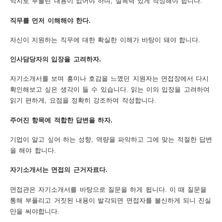
억지로 부풀린 내용이 없어야 하며, 설득력 있게 작성해야 합니다.
보
보
련
우
내
직무를 먼저 이해해야 한다.
자신이 지원하는 직무에 대한 확실한 이해가 바탕이 돼야 합니다.
도
인사담당자의 입장을 고려하자.
정
미
자기소개서를 보며 흥미나 호감을 느꼈던 지원자는 면접장에서 다시
확인해보고 싶은 생각이 들 수 있습니다. 읽는 이의 입장을 고려하여
읽기 편하게, 요점을 정확히 강조하여 작성합니다.
우
보
주어진 항목에 적합한 답변을 하자.
기업이 알고 싶어 하는 성향, 역량을 파악하고 그에 맞는 적절한 답변
을 해야 합니다.
미
자기소개서는 면접의 근거자료다.
면접관은 자기소개서를 바탕으로 질문을 하게 됩니다. 이 때 질문을
통해 부풀리고 거짓된 내용이 발각되면 면접자를 불신하게 되니 진실
취
만을 써야합니다.
업