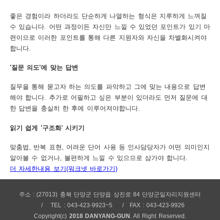
좋은 경험이라 하더라도 단순하게 나열하는 형식은 지루하게 느껴질
수 있습니다. 어떤 과정이든 자신만 느낄 수 있었던 포인트가 있기 마
련이므로 이러한 포인트를 통해 다른 지원자와 자신을 차별화시켜야
합니다.
'질문 의도'에 맞는 답변
질무을 통해 묻고자 하는 의도를 파악하고 그에 맞는 내용으로 답변
해야 합니다. 추가로 어필하고 싶은 부분이 있더라도 먼저 질문에 대
한 답변을 충실히 한 후에 이루어져야합니다.
읽기 쉽게 '구조화' 시키기
맞춤법, 반복 표현, 어려운 단어 사용 등 인사담당자가 어떤 의미인지
알아볼 수 없거나, 불편하게 느낄 수 있으므로 삼가야 합니다.
더 자세한내용 보기(워크넷 바로가기)
주소 : (27013) 충북 단양군 단양읍 상진로 84 단양군일자리지원센터
TEL : 043-423-9923~5
FAX : 043-423-9926
Copyright(c)
2018 DANYANG-GUN
. All Right Reserved.