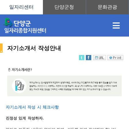
≡
자기소개서 작성안내
채
인
직
취
센
용
재
업
업
터
취
자기소개서 작성 시 체크사항
정
정
훈
도
안
진정성 있게 작성하자.
업