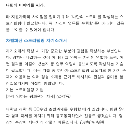
나만의 이야기를 써라.
행
타 지원자와의 차이점을 알리기 위해 ‘나만의 스토리’를 작성하는 스
사
토리텔링이 필요합니다. 즉, 자신이 업무를 수행할 준비가 되어 있음
안
을 보여줄 수 있어야 합니다.
내
차별화된 스토리텔링 자기소개서
자기소개서 작성 시 가장 중요한 부분이 경험을 작성하는 부분입니
다. 경험만 나열하는 것이 아니라 그 안에서 자신의 역할과 노력, 어
떤 결과를 이끌어 냈는지 등 업무 역량이 돋보이도록 작성하는 기술
이 필요합니다. 이런 기술 중 하나가 스토리텔링 글쓰기로 한 가지 주
제에 어울리는 여러 경험 소재를 근거로 제시하며 관심과 흥미를 불
러일으키기에 적절한 방법입니다.
기본 스토리텔링 기법
[과제 임하는 평화왕의 자세]
(소제목)
대학교 재학 중 OO수업 조별과제를 수행할 때의 일입니다. 팀원 5명
과 함께 과제를 마치기 위해 동고동락하면서 갈등도 생겼습니다. 팀
장의 주장이 지나치게 강했기 때문입니다.
(상황(어려움))