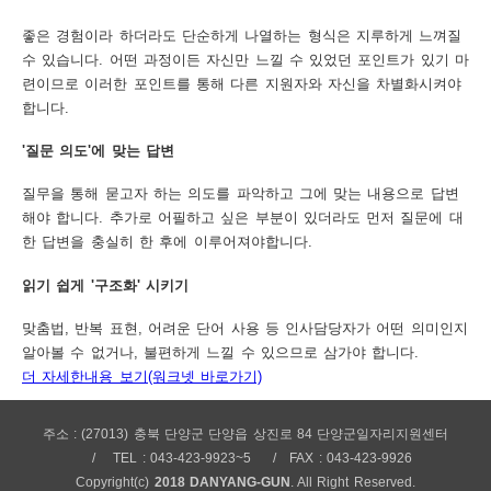
좋은 경험이라 하더라도 단순하게 나열하는 형식은 지루하게 느껴질
수 있습니다. 어떤 과정이든 자신만 느낄 수 있었던 포인트가 있기 마
련이므로 이러한 포인트를 통해 다른 지원자와 자신을 차별화시켜야
합니다.
'질문 의도'에 맞는 답변
질무을 통해 묻고자 하는 의도를 파악하고 그에 맞는 내용으로 답변
해야 합니다. 추가로 어필하고 싶은 부분이 있더라도 먼저 질문에 대
한 답변을 충실히 한 후에 이루어져야합니다.
읽기 쉽게 '구조화' 시키기
맞춤법, 반복 표현, 어려운 단어 사용 등 인사담당자가 어떤 의미인지
알아볼 수 없거나, 불편하게 느낄 수 있으므로 삼가야 합니다.
더 자세한내용 보기(워크넷 바로가기)
주소 : (27013) 충북 단양군 단양읍 상진로 84 단양군일자리지원센터
TEL : 043-423-9923~5
FAX : 043-423-9926
Copyright(c)
2018 DANYANG-GUN
. All Right Reserved.