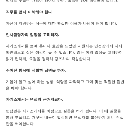
억지로 부풀린 내용이 없어야 하며, 설득력 있게 작성해야 합니다.
보
보
련
우
내
직무를 먼저 이해해야 한다.
자신이 지원하는 직무에 대한 확실한 이해가 바탕이 돼야 합니다.
도
인사담당자의 입장을 고려하자.
정
미
자기소개서를 보며 흥미나 호감을 느꼈던 지원자는 면접장에서 다시
확인해보고 싶은 생각이 들 수 있습니다. 읽는 이의 입장을 고려하여
읽기 편하게, 요점을 정확히 강조하여 작성합니다.
우
보
주어진 항목에 적합한 답변을 하자.
기업이 알고 싶어 하는 성향, 역량을 파악하고 그에 맞는 적절한 답변
을 해야 합니다.
미
자기소개서는 면접의 근거자료다.
면접관은 자기소개서를 바탕으로 질문을 하게 됩니다. 이 때 질문을
통해 부풀리고 거짓된 내용이 발각되면 면접자를 불신하게 되니 진실
취
만을 써야합니다.
업