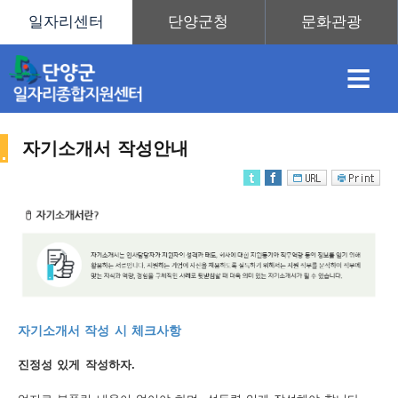
≡
자기소개서 작성안내
채
인
직
취
센
용
재
업
업
터
취
자기소개서 작성 시 체크사항
정
정
훈
도
안
진정성 있게 작성하자.
업