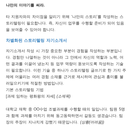
나만의 이야기를 써라.
행
타 지원자와의 차이점을 알리기 위해 ‘나만의 스토리’를 작성하는 스
사
토리텔링이 필요합니다. 즉, 자신이 업무를 수행할 준비가 되어 있음
안
을 보여줄 수 있어야 합니다.
내
차별화된 스토리텔링 자기소개서
자기소개서 작성 시 가장 중요한 부분이 경험을 작성하는 부분입니
다. 경험만 나열하는 것이 아니라 그 안에서 자신의 역할과 노력, 어
떤 결과를 이끌어 냈는지 등 업무 역량이 돋보이도록 작성하는 기술
이 필요합니다. 이런 기술 중 하나가 스토리텔링 글쓰기로 한 가지 주
제에 어울리는 여러 경험 소재를 근거로 제시하며 관심과 흥미를 불
러일으키기에 적절한 방법입니다.
기본 스토리텔링 기법
[과제 임하는 평화왕의 자세]
(소제목)
대학교 재학 중 OO수업 조별과제를 수행할 때의 일입니다. 팀원 5명
과 함께 과제를 마치기 위해 동고동락하면서 갈등도 생겼습니다. 팀
장의 주장이 지나치게 강했기 때문입니다.
(상황(어려움))