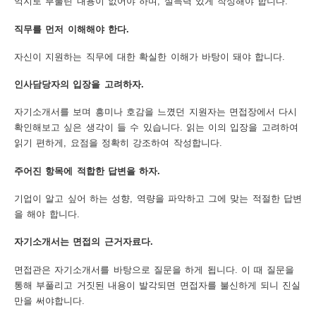
억지로 부풀린 내용이 없어야 하며, 설득력 있게 작성해야 합니다.
보
보
련
우
내
직무를 먼저 이해해야 한다.
자신이 지원하는 직무에 대한 확실한 이해가 바탕이 돼야 합니다.
도
인사담당자의 입장을 고려하자.
정
미
자기소개서를 보며 흥미나 호감을 느꼈던 지원자는 면접장에서 다시
확인해보고 싶은 생각이 들 수 있습니다. 읽는 이의 입장을 고려하여
읽기 편하게, 요점을 정확히 강조하여 작성합니다.
우
보
주어진 항목에 적합한 답변을 하자.
기업이 알고 싶어 하는 성향, 역량을 파악하고 그에 맞는 적절한 답변
을 해야 합니다.
미
자기소개서는 면접의 근거자료다.
면접관은 자기소개서를 바탕으로 질문을 하게 됩니다. 이 때 질문을
통해 부풀리고 거짓된 내용이 발각되면 면접자를 불신하게 되니 진실
취
만을 써야합니다.
업