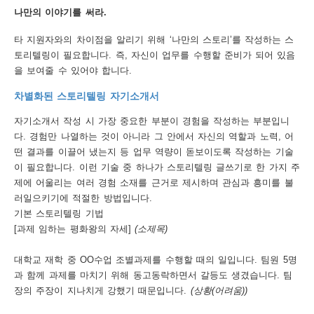
나만의 이야기를 써라.
행
타 지원자와의 차이점을 알리기 위해 ‘나만의 스토리’를 작성하는 스
사
토리텔링이 필요합니다. 즉, 자신이 업무를 수행할 준비가 되어 있음
안
을 보여줄 수 있어야 합니다.
내
차별화된 스토리텔링 자기소개서
자기소개서 작성 시 가장 중요한 부분이 경험을 작성하는 부분입니
다. 경험만 나열하는 것이 아니라 그 안에서 자신의 역할과 노력, 어
떤 결과를 이끌어 냈는지 등 업무 역량이 돋보이도록 작성하는 기술
이 필요합니다. 이런 기술 중 하나가 스토리텔링 글쓰기로 한 가지 주
제에 어울리는 여러 경험 소재를 근거로 제시하며 관심과 흥미를 불
러일으키기에 적절한 방법입니다.
기본 스토리텔링 기법
[과제 임하는 평화왕의 자세]
(소제목)
대학교 재학 중 OO수업 조별과제를 수행할 때의 일입니다. 팀원 5명
과 함께 과제를 마치기 위해 동고동락하면서 갈등도 생겼습니다. 팀
장의 주장이 지나치게 강했기 때문입니다.
(상황(어려움))