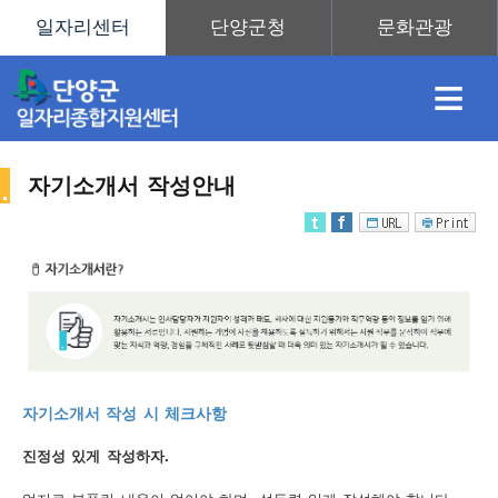
≡
자기소개서 작성안내
채
인
직
취
센
용
재
업
업
터
취
자기소개서 작성 시 체크사항
정
정
훈
도
안
진정성 있게 작성하자.
업